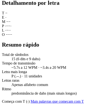
Detalhamento por letra
T
−
E
·
M
−
−
P
·
−
−
·
L
·
−
·
·
O
−
−
−
Resumo rápido
Total de símbolos
15 (6 dits e 9 dahs)
Tempo de transmissão
~5.7s a 12 WPM · ~3.4s a 20 WPM
Letra mais longa
P (.--.) · 11 unidades
Letras raras
Apenas alfabeto comum
Ritmo
predominância de dahs (mais sinais longos)
Começa com T (-)
Mais palavras que começam com T