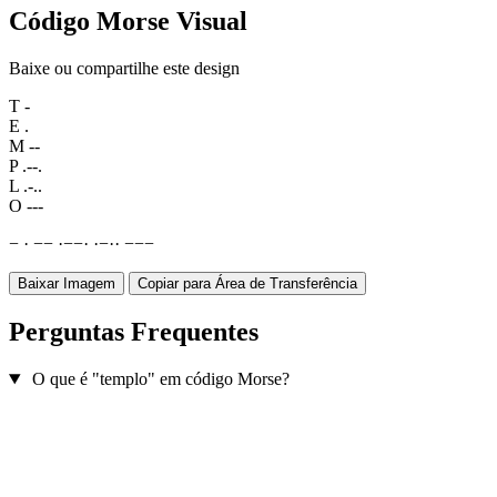
Código Morse Visual
Baixe ou compartilhe este design
T
-
E
.
M
--
P
.--.
L
.-..
O
---
−
·
−
−
·
−
−
·
·
−
·
·
−
−
−
Baixar Imagem
Copiar para Área de Transferência
Perguntas Frequentes
O que é "templo" em código Morse?