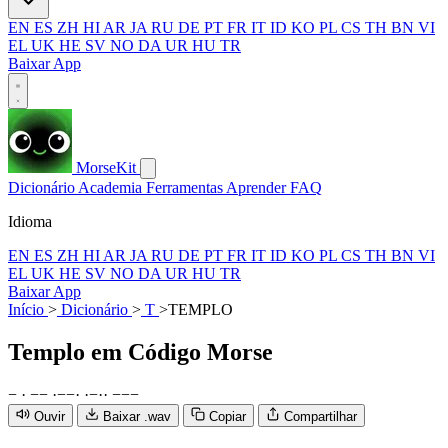
EN
ES
ZH
HI
AR
JA
RU
DE
PT
FR
IT
ID
KO
PL
CS
TH
BN
VI
EL
UK
HE
SV
NO
DA
UR
HU
TR
Baixar App
MorseKit
Dicionário
Academia
Ferramentas
Aprender
FAQ
Idioma
EN
ES
ZH
HI
AR
JA
RU
DE
PT
FR
IT
ID
KO
PL
CS
TH
BN
VI
EL
UK
HE
SV
NO
DA
UR
HU
TR
Baixar App
Início
>
Dicionário
>
T
>
TEMPLO
Templo
em Código Morse
−
·
−
−
·
−
−
·
·
−
·
·
−
−
−
Ouvir
Baixar .wav
Copiar
Compartilhar