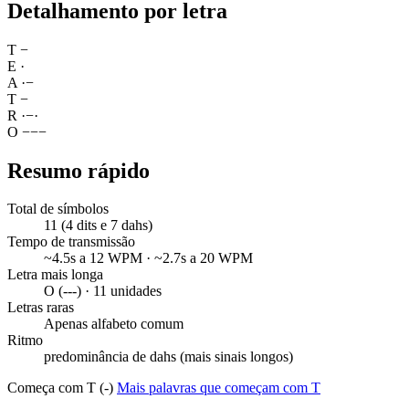
Detalhamento por letra
T
−
E
·
A
·
−
T
−
R
·
−
·
O
−
−
−
Resumo rápido
Total de símbolos
11 (4 dits e 7 dahs)
Tempo de transmissão
~4.5s a 12 WPM · ~2.7s a 20 WPM
Letra mais longa
O (---) · 11 unidades
Letras raras
Apenas alfabeto comum
Ritmo
predominância de dahs (mais sinais longos)
Começa com T (-)
Mais palavras que começam com T