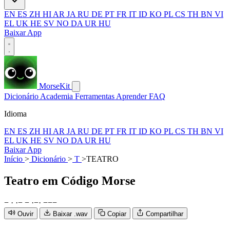
EN
ES
ZH
HI
AR
JA
RU
DE
PT
FR
IT
ID
KO
PL
CS
TH
BN
VI
EL
UK
HE
SV
NO
DA
UR
HU
Baixar App
MorseKit
Dicionário
Academia
Ferramentas
Aprender
FAQ
Idioma
EN
ES
ZH
HI
AR
JA
RU
DE
PT
FR
IT
ID
KO
PL
CS
TH
BN
VI
EL
UK
HE
SV
NO
DA
UR
HU
Baixar App
Início
>
Dicionário
>
T
>
TEATRO
Teatro
em Código Morse
−
·
·
−
−
·
−
·
−
−
−
Ouvir
Baixar .wav
Copiar
Compartilhar