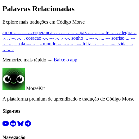
Palavras Relacionadas
Explore mais traduções em Código Morse
amor
.- -- --- .-.
esperanca
. ... .--. . .-. .-
paz
.--. .- --..
fe
..-. .
alegria
.-
.-.. . --. .-. ..
coracao
-.-. --- .-. .- -.-.
sonho
... --- -. .... ---
sorriso
... ---
.-. .-. .. .
ola
--- .-.. .-
mundo
-- ..- -. -.. ---
feliz
..-. . .-.. .. --..
vida
...-
.. -.. .-
Memorize mais rápido →
Baixe o app
MorseKit
A plataforma premium de aprendizado e tradução de Código Morse.
Siga-nos
Navegação