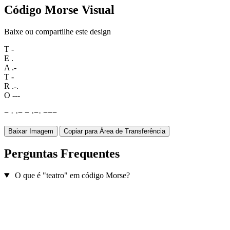
Código Morse Visual
Baixe ou compartilhe este design
T
-
E
.
A
.-
T
-
R
.-.
O
---
−
·
·
−
−
·
−
·
−
−
−
Baixar Imagem
Copiar para Área de Transferência
Perguntas Frequentes
O que é "teatro" em código Morse?