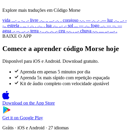
Explore mais traduções em Código Morse
vida
...- .. -.. .-
livre
.-.. .. ...- .-. .
corajoso
-.-. --- .-. .- .---
luz
.-.. ..- -
-..
estrela
. ... - .-. . .-.. .
lua
.-.. ..- .-
sol
... --- .-..
fogo
..-. --- --. ---
agua
.- --. ..- .-
terra
- . .-. .-. .-
ceu
-.-. . ..-
chuva
-.-. .... ..- ...- .
BAIXE O APP
Comece a aprender código Morse hoje
Disponível para iOS e Android. Download gratuito.
Aprenda em apenas 5 minutos por dia
Aprenda 5x mais rápido com repetição espaçada
Kit de áudio completo com velocidade ajustável
Download on the
App Store
Get it on
Google Play
Grátis · iOS e Android · 27 idiomas