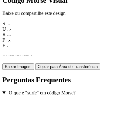
Código Morse Visual
Baixe ou compartilhe este design
S
...
U
..-
R
.-.
F
..-.
E
.
·
·
·
·
·
−
·
−
·
·
·
−
·
·
Baixar Imagem
Copiar para Área de Transferência
Perguntas Frequentes
O que é "surfe" em código Morse?