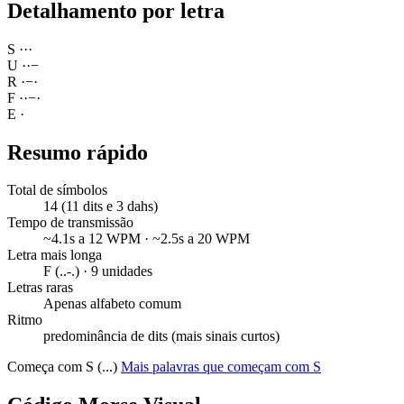
Detalhamento por letra
S
·
·
·
U
·
·
−
R
·
−
·
F
·
·
−
·
E
·
Resumo rápido
Total de símbolos
14 (11 dits e 3 dahs)
Tempo de transmissão
~4.1s a 12 WPM · ~2.5s a 20 WPM
Letra mais longa
F (..-.) · 9 unidades
Letras raras
Apenas alfabeto comum
Ritmo
predominância de dits (mais sinais curtos)
Começa com S (...)
Mais palavras que começam com S