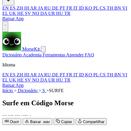
EN
ES
ZH
HI
AR
JA
RU
DE
PT
FR
IT
ID
KO
PL
CS
TH
BN
VI
EL
UK
HE
SV
NO
DA
UR
HU
TR
Baixar App
MorseKit
Dicionário
Academia
Ferramentas
Aprender
FAQ
Idioma
EN
ES
ZH
HI
AR
JA
RU
DE
PT
FR
IT
ID
KO
PL
CS
TH
BN
VI
EL
UK
HE
SV
NO
DA
UR
HU
TR
Baixar App
Início
>
Dicionário
>
S
>
SURFE
Surfe
em Código Morse
·
·
·
·
·
−
·
−
·
·
·
−
·
·
Ouvir
Baixar .wav
Copiar
Compartilhar