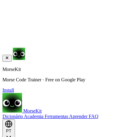
MorseKit
Morse Code Trainer · Free on Google Play
Install
MorseKit
Dicionário
Academia
Ferramentas
Aprender
FAQ
PT