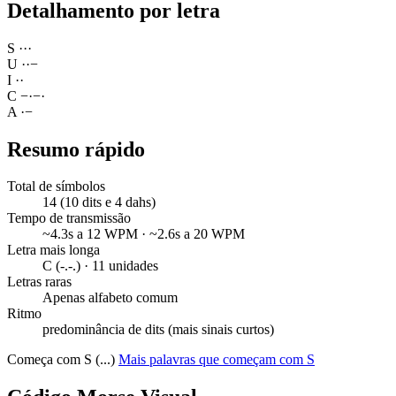
Detalhamento por letra
S
·
·
·
U
·
·
−
I
·
·
C
−
·
−
·
A
·
−
Resumo rápido
Total de símbolos
14 (10 dits e 4 dahs)
Tempo de transmissão
~4.3s a 12 WPM · ~2.6s a 20 WPM
Letra mais longa
C (-.-.) · 11 unidades
Letras raras
Apenas alfabeto comum
Ritmo
predominância de dits (mais sinais curtos)
Começa com S (...)
Mais palavras que começam com S