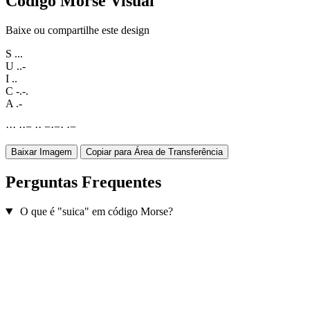
Código Morse Visual
Baixe ou compartilhe este design
S
...
U
..-
I
..
C
-.-.
A
.-
·
·
·
·
·
−
·
·
−
·
−
·
·
−
Baixar Imagem
Copiar para Área de Transferência
Perguntas Frequentes
O que é "suica" em código Morse?