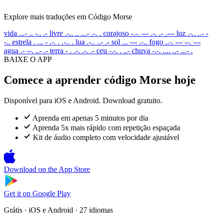
Explore mais traduções em Código Morse
vida
...- .. -.. .-
livre
.-.. .. ...- .-. .
corajoso
-.-. --- .-. .- .---
luz
.-.. ..- -
-..
estrela
. ... - .-. . .-.. .
lua
.-.. ..- .-
sol
... --- .-..
fogo
..-. --- --. ---
agua
.- --. ..- .-
terra
- . .-. .-. .-
ceu
-.-. . ..-
chuva
-.-. .... ..- ...- .
BAIXE O APP
Comece a aprender código Morse hoje
Disponível para iOS e Android. Download gratuito.
Aprenda em apenas 5 minutos por dia
Aprenda 5x mais rápido com repetição espaçada
Kit de áudio completo com velocidade ajustável
Download on the
App Store
Get it on
Google Play
Grátis · iOS e Android · 27 idiomas