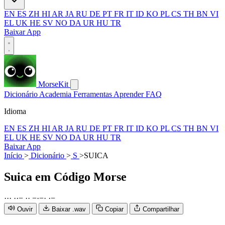
EN
ES
ZH
HI
AR
JA
RU
DE
PT
FR
IT
ID
KO
PL
CS
TH
BN
VI
EL
UK
HE
SV
NO
DA
UR
HU
TR
Baixar App
MorseKit
Dicionário
Academia
Ferramentas
Aprender
FAQ
Idioma
EN
ES
ZH
HI
AR
JA
RU
DE
PT
FR
IT
ID
KO
PL
CS
TH
BN
VI
EL
UK
HE
SV
NO
DA
UR
HU
TR
Baixar App
Início
>
Dicionário
>
S
>
SUICA
Suica
em Código Morse
·
·
·
·
·
−
·
·
−
·
−
·
·
−
Ouvir
Baixar .wav
Copiar
Compartilhar