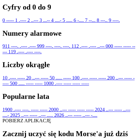
Cyfry od 0 do 9
0
-----
1
.----
2
..---
3
...--
4
....-
5
.....
6
-....
7
--...
8
---..
9
----.
Numery alarmowe
911
----. .---- .----
999
----. ----. ----.
112
.---- .---- ..---
000
----- ----- --
---
119
.---- .---- ----.
Liczby okrągłe
10
.---- -----
20
..--- -----
50
..... -----
100
.---- ----- -----
200
..--- ----- -
----
500
..... ----- -----
1000
.---- ----- ----- -----
Popularne lata
1900
.---- ----. ----- -----
2000
..--- ----- ----- -----
2024
..--- ----- ..---
....-
2025
..--- ----- ..--- .....
2026
..--- ----- ..--- -....
POBIERZ APLIKACJĘ
Zacznij uczyć się kodu Morse'a już dziś