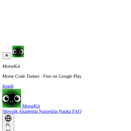
MorseKit
Morse Code Trainer · Free on Google Play
Install
MorseKit
Słownik
Akademia
Narzędzia
Nauka
FAQ
PL