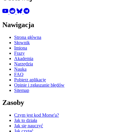
Nawigacja
Strona główna
Słownik
Imiona
Frazy
Akademia
Narzędzia
Nauka
FAQ
Pobierz aplikację
Opinie i zgłaszanie błędów
Sitemap
Zasoby
Czym jest kod Morse'a?
Jak to działa
Jak się nauczyć
Jak czytać