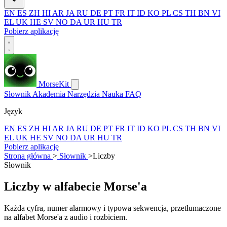
EN
ES
ZH
HI
AR
JA
RU
DE
PT
FR
IT
ID
KO
PL
CS
TH
BN
VI
EL
UK
HE
SV
NO
DA
UR
HU
TR
Pobierz aplikację
MorseKit
Słownik
Akademia
Narzędzia
Nauka
FAQ
Język
EN
ES
ZH
HI
AR
JA
RU
DE
PT
FR
IT
ID
KO
PL
CS
TH
BN
VI
EL
UK
HE
SV
NO
DA
UR
HU
TR
Pobierz aplikację
Strona główna
>
Słownik
>
Liczby
Słownik
Liczby w alfabecie Morse'a
Każda cyfra, numer alarmowy i typowa sekwencja, przetłumaczone
na alfabet Morse'a z audio i rozbiciem.