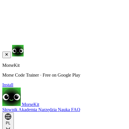
MorseKit
Morse Code Trainer · Free on Google Play
Install
MorseKit
Słownik
Akademia
Narzędzia
Nauka
FAQ
PL