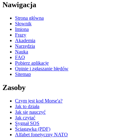
Nawigacja
Strona główna
Słownik
Imiona
Frazy
Akademia
Narzędzia
Nauka
FAQ
Pobierz aplikację
Opinie i zgłaszanie błędów
Sitemap
Zasoby
Czym jest kod Morse'a?
Jak to działa
Jak się nauczyć
Jak czytać
Sygnał SOS
Ściągawka (PDF)
Alfabet fonetyczny NATO