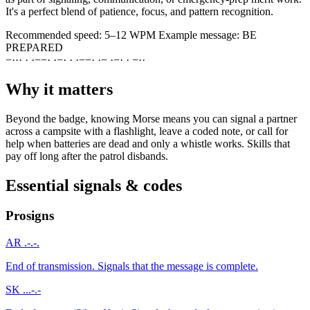
It's a perfect blend of patience, focus, and pattern recognition.
Recommended speed:
5–12 WPM
Example message:
BE
PREPARED
−
·
·
·
·
·
−
−
·
·
−
·
·
·
−
−
·
·
−
·
−
·
·
−
·
·
Why it matters
Beyond the badge, knowing Morse means you can signal a partner
across a campsite with a flashlight, leave a coded note, or call for
help when batteries are dead and only a whistle works. Skills that
pay off long after the patrol disbands.
Essential signals & codes
Prosigns
AR
.-.-.
End of transmission. Signals that the message is complete.
SK
...-.-