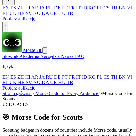
EN
ES
ZH
HI
AR
JA
RU
DE
PT
FR
IT
ID
KO
PL
CS
TH
BN
VI
EL
UK
HE
SV
NO
DA
UR
HU
TR
Pobierz aplikację
MorseKit
Słownik
Akademia
Narzędzia
Nauka
FAQ
Język
EN
ES
ZH
HI
AR
JA
RU
DE
PT
FR
IT
ID
KO
PL
CS
TH
BN
VI
EL
UK
HE
SV
NO
DA
UR
HU
TR
Pobierz aplikację
Strona główna
>
Morse Code for Every Audience
>
Morse Code for
Scouts
USE CASES
🎯
Morse Code for Scouts
Scouting badges in dozens of countries include Morse code. usually
as part of signaling, communication, or emergency-prep merit work.