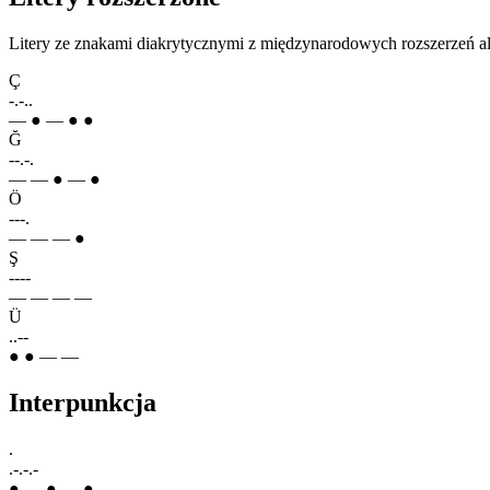
Litery ze znakami diakrytycznymi z międzynarodowych rozszerzeń al
Ç
-.-..
— ● — ● ●
Ğ
--.-.
— — ● — ●
Ö
---.
— — — ●
Ş
----
— — — —
Ü
..--
● ● — —
Interpunkcja
.
.-.-.-
● — ● — ● —