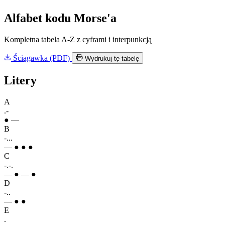
Alfabet kodu Morse'a
Kompletna tabela A-Z z cyframi i interpunkcją
Ściągawka (PDF)
Wydrukuj tę tabelę
Litery
A
.-
● —
B
-...
— ● ● ●
C
-.-.
— ● — ●
D
-..
— ● ●
E
.