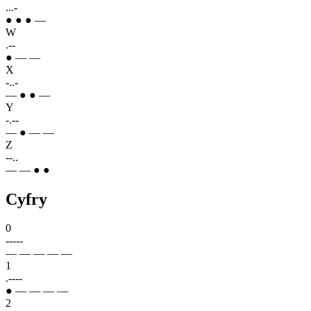
...-
● ● ● —
W
.--
● — —
X
-..-
— ● ● —
Y
-.--
— ● — —
Z
--..
— — ● ●
Cyfry
0
-----
— — — — —
1
.----
● — — — —
2