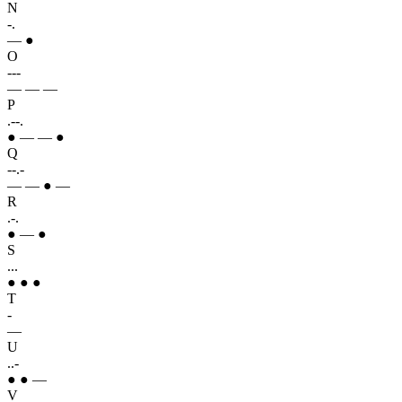
N
-.
— ●
O
---
— — —
P
.--.
● — — ●
Q
--.-
— — ● —
R
.-.
● — ●
S
...
● ● ●
T
-
—
U
..-
● ● —
V