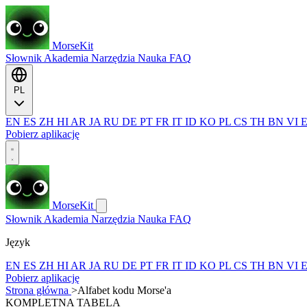
MorseKit
Słownik
Akademia
Narzędzia
Nauka
FAQ
PL
EN
ES
ZH
HI
AR
JA
RU
DE
PT
FR
IT
ID
KO
PL
CS
TH
BN
VI
Pobierz aplikację
MorseKit
Słownik
Akademia
Narzędzia
Nauka
FAQ
Język
EN
ES
ZH
HI
AR
JA
RU
DE
PT
FR
IT
ID
KO
PL
CS
TH
BN
VI
Pobierz aplikację
Strona główna
>
Alfabet kodu Morse'a
KOMPLETNA TABELA