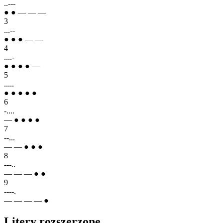
..---
● ● — — —
3
...--
● ● ● — —
4
....-
● ● ● ● —
5
.....
● ● ● ● ●
6
-....
— ● ● ● ●
7
--...
— — ● ● ●
8
---..
— — — ● ●
9
----.
— — — — ●
Litery rozszerzone