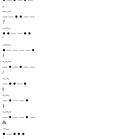
,
--..--
— — ● ● — —
?
..--..
● ● — — ● ●
'
.----.
● — — — — ●
!
-.-.--
— ● — ● — —
/
-..-.
— ● ● — ●
(
-.--.
— ● — — ●
)
-.--.-
— ● — — ● —
&
.-...
● — ● ● ●