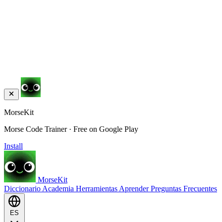
MorseKit
Morse Code Trainer · Free on Google Play
Install
MorseKit
Diccionario
Academia
Herramientas
Aprender
Preguntas Frecuentes
ES