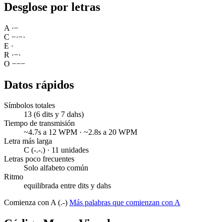
Desglose por letras
A
·
−
C
−
·
−
·
E
·
R
·
−
·
O
−
−
−
Datos rápidos
Símbolos totales
13 (6 dits y 7 dahs)
Tiempo de transmisión
~4.7s a 12 WPM · ~2.8s a 20 WPM
Letra más larga
C (-.-.) · 11 unidades
Letras poco frecuentes
Solo alfabeto común
Ritmo
equilibrada entre dits y dahs
Comienza con A (.-)
Más palabras que comienzan con A