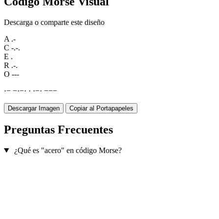
Código Morse Visual
Descarga o comparte este diseño
A
.-
C
-.-.
E
.
R
.-.
O
---
·
−
−
·
−
·
·
·
−
·
−
−
−
Descargar Imagen
Copiar al Portapapeles
Preguntas Frecuentes
¿Qué es "acero" en código Morse?