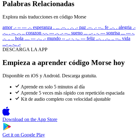
Palabras Relacionadas
Explora más traducciones en código Morse
amor
.- -- --- .-.
esperanza
. ... .--. . .-. .-
paz
.--. .- --..
fe
..-. .
alegria
.-
.-.. . --. .-. ..
corazon
-.-. --- .-. .- --..
sueno
... ..- . -. ---
sonrisa
... --- -.
.-. .. ..
hola
.... --- .-.. .-
mundo
-- ..- -. -.. ---
feliz
..-. . .-.. .. --..
vida
...- .. -.. .-
DESCARGA LA APP
Empieza a aprender código Morse hoy
Disponible en iOS y Android. Descarga gratuita.
Aprende en solo 5 minutos al día
Aprende 5 veces más rápido con repetición espaciada
Kit de audio completo con velocidad ajustable
Download on the
App Store
Get it on
Google Play