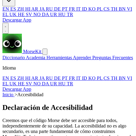
EN
ES
ZH
HI
AR
JA
RU
DE
PT
FR
IT
ID
KO
PL
CS
TH
BN
VI
EL
UK
HE
SV
NO
DA
UR
HU
TR
Descargar App
MorseKit
Diccionario
Academia
Herramientas
Aprender
Preguntas Frecuentes
Idioma
EN
ES
ZH
HI
AR
JA
RU
DE
PT
FR
IT
ID
KO
PL
CS
TH
BN
VI
EL
UK
HE
SV
NO
DA
UR
HU
TR
Descargar App
Inicio
>
Accesibilidad
Declaración de Accesibilidad
Creemos que el código Morse debe ser accesible para todos,
independientemente de su capacidad. La accesibilidad no es algo
secundario, es una parte fundamental de cómo construimos