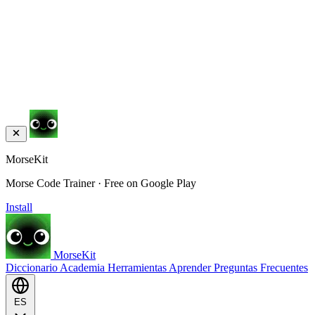
MorseKit
Morse Code Trainer · Free on Google Play
Install
MorseKit
Diccionario
Academia
Herramientas
Aprender
Preguntas Frecuentes
ES