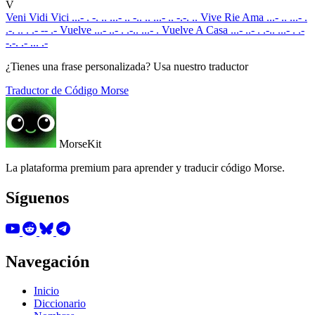
V
Veni Vidi Vici
...- . -. .. ...- .. -.. .. ...- .. -.-. ..
Vive Rie Ama
...- .. ...- .
.-. .. . .- -- .-
Vuelve
...- ..- . .-.. ...- .
Vuelve A Casa
...- ..- . .-.. ...- . .-
-.-. .- ... .-
¿Tienes una frase personalizada? Usa nuestro traductor
Traductor de Código Morse
MorseKit
La plataforma premium para aprender y traducir código Morse.
Síguenos
Navegación
Inicio
Diccionario