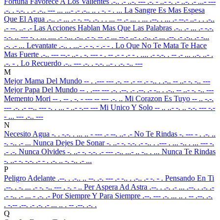
Fortuna Favorece A Los Valientes
.-.. .- ..-. --- .-. - ..- -. .- ..-. .- ...- ---
.-. . -.-. . .- .-.. --- ... ...- .- .-.. .. . -. - . ...
La Sangre Es Mas Espesa
Que El Agua
.-.. .- ... .- -. --. .-. . . ... -- .- ... . ... .--. . ... .- --.- ..- . . .-..
.- --. ..- .-
Las Acciones Hablan Mas Que Las Palabras
.-.. .- ... .- -.-.
-.-. .. --- -. . ... .... .- -... .-.. .- -. -- .- ... --.- ..- . .-.. .- ... .--. .- .-.. .- -...
.-. .- ...
Levantate
.-.. . ...- .- -. - .- - .
Lo Que No Te Mata Te Hace
Mas Fuerte
.-.. --- --.- ..- . -. --- - . -- .- - .- - . .... .- -.-. . -- .- ... ..-. ..- .
.-. - .
Lo Recuerdo
.-.. --- .-. . -.-. ..- . .-. -.. ---
M
Mejor Mama Del Mundo
-- . .--- --- .-. -- .- -- .- -.. . .-.. -- ..- -. -.. ---
Mejor Papa Del Mundo
-- . .--- --- .-. .--. .- .--. .- -.. . .-.. -- ..- -. -.. ---
Memento Mori
-- . -- . -. - --- -- --- .-. ..
Mi Corazon Es Tuyo
-- .. -.-.
--- .-. .- --.. --- -. . ... - ..- -.-- ---
Mi Unico Y Solo
-- .. ..- -. .. -.-. --- -.-
- ... --- .-.. ---
N
Necesito Agua
-. . -.-. . ... .. - --- .- --. ..- .-
No Te Rindas
-. --- - . .-. ..
-. -.. .- ...
Nunca Dejes De Sonar
-. ..- -. -.-. .- -.. . .--- . ... -.. . ... --- -.
.- .-.
Nunca Olvides
-. ..- -. -.-. .- --- .-.. ...- .. -.. . ...
Nunca Te Rindas
-. ..- -. -.-. .- - . .-. .. -. -.. .- ...
P
Peligro Adelante
.--. . .-.. .. --. .-. --- .- -.. . .-.. .- -. - .
Pensando En Ti
.--. . -. ... .- -. -.. --- . -. - ..
Per Aspera Ad Astra
.--. . .-. .- ... .--. . .-. .-
.- -.. .- ... - .-. .-
Por Siempre Y Para Siempre
.--. --- .-. ... .. . -- .--. .-.
. -.-- .--. .- .-. .- ... .. . -- .--. .-. .
Q