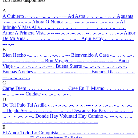
103 frases disponibles
A
A Cubierto
.- -.-. ..- -... .. . .-. - ---
Ad Astra
.- -.. .- ... - .-. .-
Aguanta
.- --. ..- .- -. - .-
Ahora O Nunca
.- .... --- .-. .- --- -. ..- -. -.-. .-
Al
Infinito Y Mas Alla
.- .-.. .. -. ..-. .. -. .. - --- -.-- -- .- ... .- .-.. .-.. .-
Amor A Primera Vista
.- -- --- .-. .- .--. .-. .. -- . .-. .- ...- .. ... - .-
Amor
De Mi Vida
.- -- --- .-. -.. . -- .. ...- .. -.. .-
Aqui Estoy
.- --.- ..- .. . ... -
--- -.--
B
Bien Hecho
-... .. . -. .... . -.-. .... ---
Bienvenido A Casa
-... .. . -. ...- .
-. .. -.. --- .- -.-. .- ... .-
Bon Voyage
-... --- -. ...- --- -.-- .- --. .
Buen
Viaje
-... ..- . -. ...- .. .- .--- .
Buena Suerte
-... ..- . -. .- ... ..- . .-. - .
Buenas Noches
-... ..- . -. .- ... -. --- -.-. .... . ...
Buenos Dias
-... ..- . -.
--- ... -.. .. .- ...
C
Carpe Diem
-.-. .- .-. .--. . -.. .. . --
Cree En Ti Mismo
-.-. .-. . . . -. - ..
-- .. ... -- ---
Cuidate
-.-. ..- .. -.. .- - .
D
De Tal Palo Tal Astilla
-.. . - .- .-.. .--. .- .-.. --- - .- .-.. .- ... - .. .-.. .-..
.-
Dejalo Ser
-.. . .--- .- .-.. --- ... . .-.
Descansa En Paz
-.. . ... -.-. .- -.
... .- . -. .--. .- --..
Donde Hay Voluntad Hay Camino
-.. --- -. -.. . ....
.- -.-- ...- --- .-.. ..- -. - .- -.. .... .- -.-- -.-. .- -- .. -. ---
E
El Amor Todo Lo Conquista
. .-.. .- -- --- .-. - --- -.. --- .-.. --- -.-. --- -.