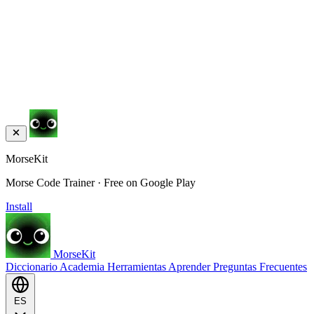
MorseKit
Morse Code Trainer · Free on Google Play
Install
MorseKit
Diccionario
Academia
Herramientas
Aprender
Preguntas Frecuentes
ES