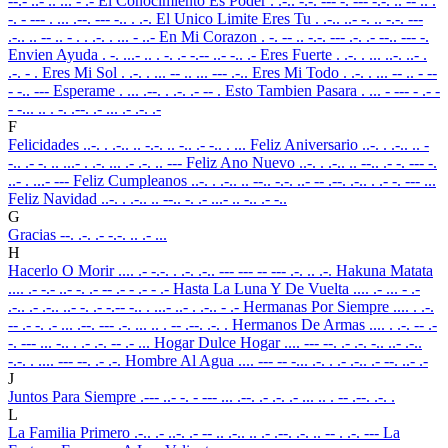
--.- ..- .. ... - .-
El Conocimiento Es Poder
. .-.. -.-. --- -. --- -.-. .. -- .. .
-. - --- . ... .--. --- -.. . .-.
El Unico Limite Eres Tu
. .-.. ..- -. .. -.-. ---
.-.. .. -- .. - . . .-. . ... - ..-
En Mi Corazon
. -. -- .. -.-. --- .-. .- --.. --- -.
Envien Ayuda
. -. ...- .. . -. .- -.-- ..- -.. .-
Eres Fuerte
. .-. . ... ..-. ..- .
.-. - .
Eres Mi Sol
. .-. . ... -- .. ... --- .-..
Eres Mi Todo
. .-. . ... -- .. - --
- -.. ---
Esperame
. ... .--. . .-. .- -- .
Esto Tambien Pasara
. ... - --- - .- -
- -... .. . -. .--. .- ... .- .-. .-
F
Felicidades
..-. . .-.. .. -.-. .. -.. .- -.. . ...
Feliz Aniversario
..-. . .-.. .. -
-.. .- -. .. ...- . .-. ... .- .-. .. ---
Feliz Ano Nuevo
..-. . .-.. .. --.. .- -. --- -.
..- . ...- ---
Feliz Cumpleanos
..-. . .-.. .. --.. -.-. ..- -- .--. .-.. . .- -. --- ...
Feliz Navidad
..-. . .-.. .. --.. -. .- ...- .. -.. .- -..
G
Gracias
--. .-. .- -.-. .. .- ...
H
Hacerlo O Morir
.... .- -.-. . .-. .-.. --- --- -- --- .-. .. .-.
Hakuna Matata
.... .- -.- ..- -. .- -- .- - .- - .-
Hasta La Luna Y De Vuelta
.... .- ... - .-
.-.. .- .-.. ..- -. .- -.-- -.. . ...- ..- . .-.. - .-
Hermanas Por Siempre
.... . .-.
-- .- -. .- ... .--. --- .-. ... .. . -- .--. .-. .
Hermanos De Armas
.... . .-. -- .-
-. --- ... -.. . .- .-. -- .- ...
Hogar Dulce Hogar
.... --- --. .- .-. -.. ..- .-..
-.-. . .... --- --. .- .-.
Hombre Al Agua
.... --- -- -... .-. . .- .-.. .- --. ..- .-
J
Juntos Para Siempre
.--- ..- -. - --- ... .--. .- .-. .- ... .. . -- .--. .-. .
L
La Familia Primero
.-.. .- ..-. .- -- .. .-.. .. .- .--. .-. .. -- . .-. ---
La