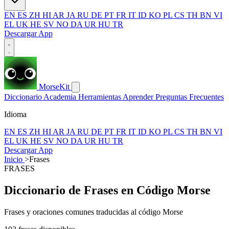
EN
ES
ZH
HI
AR
JA
RU
DE
PT
FR
IT
ID
KO
PL
CS
TH
BN
VI
EL
UK
HE
SV
NO
DA
UR
HU
TR
Descargar App
MorseKit
Diccionario
Academia
Herramientas
Aprender
Preguntas Frecuentes
Idioma
EN
ES
ZH
HI
AR
JA
RU
DE
PT
FR
IT
ID
KO
PL
CS
TH
BN
VI
EL
UK
HE
SV
NO
DA
UR
HU
TR
Descargar App
Inicio
>
Frases
FRASES
Diccionario de Frases en Código Morse
Frases y oraciones comunes traducidas al código Morse