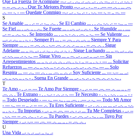
Que La Fuerza Te Acompane
--.- ..- . .-.. .- ..-. ..- . .-. --.. .- - . .- -.-. -
-- -- .--. .- -. .
Que Te Mejores Pronto
--.- ..- . - . -- . .--- --- .-. . ... .--.
.-. --- -. - ---
Quedate Conmigo
--.- ..- . -.. .- - . -.-. --- -. -- .. --. ---
S
Se Amable
... . .- -- .- -... .-.. .
Se El Cambio
... . . .-.. -.-. .- -- -... .. ---
Se Fiel
... . ..-. .. . .-..
Se Fuerte
... . ..-. ..- . .-. - .
Se Humilde
... . ....
..- -- .. .-.. -.. .
Se Intrepido
... . .. -. - .-. . .--. .. -.. ---
Se Valiente
... .
...- .- .-.. .. . -. - .
Semper Fi
... . -- .--. . .-. ..-. ..
Siempre Y Para
Siempre
... .. . -- .--. .-. . -.-- .--. .- .-. .- ... .. . -- .--. .-. .
Sigue
Adelante
... .. --. ..- . .- -.. . .-.. .- -. - .
Sigue Luchando
... .. --. ..- . .-..
..- -.-. .... .- -. -.. ---
Sigue Vivo
... .. --. ..- . ...- .. ...- ---
Sin
Arrepentimientos
... .. -. .- .-. .-. . .--. . -. - .. -- .. . -. - --- ...
Solicitar
Refuerzos
... --- .-.. .. -.-. .. - .- .-. .-. . ..-. ..- . .-. --.. --- ...
Solo
Respira
... --- .-.. --- .-. . ... .--. .. .-. .-
Soy Suficiente
... --- -.-- ... ..-
..-. .. -.-. .. . -. - .
Suena En Grande
... ..- . -. .- . -. --. .-. .- -. -.. .
T
Te Amo
- . .- -- ---
Te Amo Por Siempre
- . .- -- --- .--. --- .-. ... .. . --
.--. .-. .
Te Extrano
- . . -..- - .-. .- -. ---
Te Necesito
- . -. . -.-. . ... .. - -
--
Todo Despejado
- --- -.. --- -.. . ... .--. . .--- .- -.. ---
Todo Mi Amor
- --- -.. --- -- .. .- -- --- .-.
Tu Eres Suficiente
- ..- . .-. . ... ... ..- ..-. .. -.-.
.. . -. - .
Tu Importas
- ..- .. -- .--. --- .-. - .- ...
Tu Me Completas
- ..- --
. -.-. --- -- .--. .-.. . - .- ...
Tu Puedes
- ..- .--. ..- . -.. . ...
Tuyo Por
Siempre
- ..- -.-- --- .--. --- .-. ... .. . -- .--. .-. .
U
Una Vida
..- -. .- ...- .. -.. .-