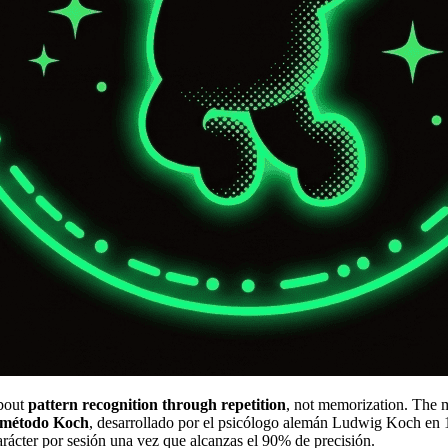
about
pattern recognition through repetition
, not memorization. The m
método Koch
, desarrollado por el psicólogo alemán Ludwig Koch en
ácter por sesión una vez que alcanzas el 90% de precisión.