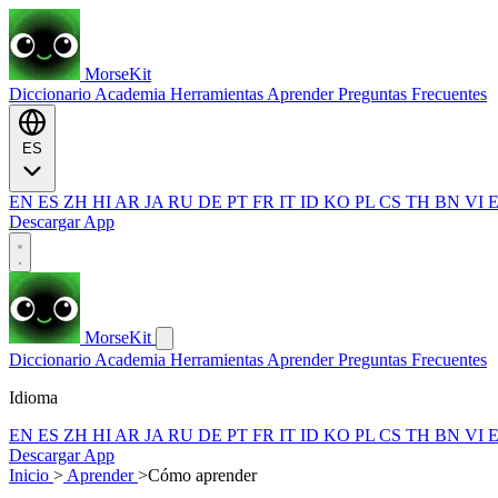
MorseKit
Diccionario
Academia
Herramientas
Aprender
Preguntas Frecuentes
ES
EN
ES
ZH
HI
AR
JA
RU
DE
PT
FR
IT
ID
KO
PL
CS
TH
BN
VI
Descargar App
MorseKit
Diccionario
Academia
Herramientas
Aprender
Preguntas Frecuentes
Idioma
EN
ES
ZH
HI
AR
JA
RU
DE
PT
FR
IT
ID
KO
PL
CS
TH
BN
VI
Descargar App
Inicio
>
Aprender
>
Cómo aprender