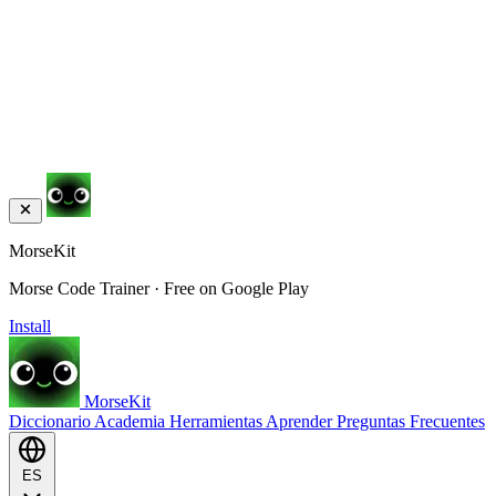
MorseKit
Morse Code Trainer · Free on Google Play
Install
MorseKit
Diccionario
Academia
Herramientas
Aprender
Preguntas Frecuentes
ES