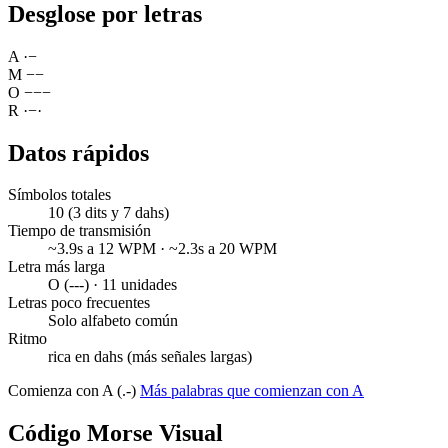
Desglose por letras
A
·
−
M
−
−
O
−
−
−
R
·
−
·
Datos rápidos
Símbolos totales
10 (3 dits y 7 dahs)
Tiempo de transmisión
~3.9s a 12 WPM · ~2.3s a 20 WPM
Letra más larga
O (---) · 11 unidades
Letras poco frecuentes
Solo alfabeto común
Ritmo
rica en dahs (más señales largas)
Comienza con A (.-)
Más palabras que comienzan con A
Código Morse Visual