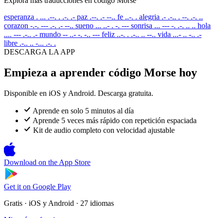
Explora más traducciones en código Morse
esperanza
. ... .--. . .-. .-
paz
.--. .- --..
fe
..-. .
alegria
.- .-.. . --. .-. ..
corazon
-.-. --- .-. .- --..
sueno
... ..- . -. ---
sonrisa
... --- -. .-. .. ..
hola
.... --- .-.. .-
mundo
-- ..- -. -.. ---
feliz
..-. . .-.. .. --..
vida
...- .. -.. .-
libre
.-.. .. -... .-. .
DESCARGA LA APP
Empieza a aprender código Morse hoy
Disponible en iOS y Android. Descarga gratuita.
Aprende en solo 5 minutos al día
Aprende 5 veces más rápido con repetición espaciada
Kit de audio completo con velocidad ajustable
Download on the
App Store
Get it on
Google Play
Gratis · iOS y Android · 27 idiomas