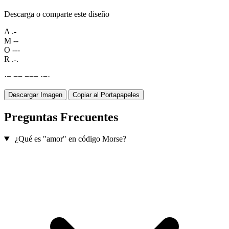
Descarga o comparte este diseño
A
.-
M
--
O
---
R
.-.
·
−
−
−
−
−
−
·
−
·
Descargar Imagen
Copiar al Portapapeles
Preguntas Frecuentes
¿Qué es "amor" en código Morse?