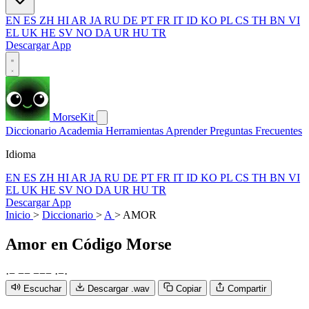
EN
ES
ZH
HI
AR
JA
RU
DE
PT
FR
IT
ID
KO
PL
CS
TH
BN
VI
EL
UK
HE
SV
NO
DA
UR
HU
TR
Descargar App
MorseKit
Diccionario
Academia
Herramientas
Aprender
Preguntas Frecuentes
Idioma
EN
ES
ZH
HI
AR
JA
RU
DE
PT
FR
IT
ID
KO
PL
CS
TH
BN
VI
EL
UK
HE
SV
NO
DA
UR
HU
TR
Descargar App
Inicio
>
Diccionario
>
A
>
AMOR
Amor
en Código Morse
·
−
−
−
−
−
−
·
−
·
Escuchar
Descargar .wav
Copiar
Compartir