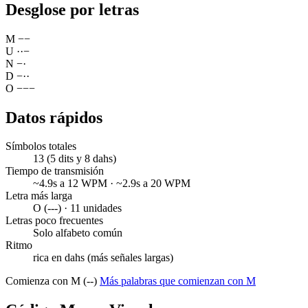
Desglose por letras
M
−
−
U
·
·
−
N
−
·
D
−
·
·
O
−
−
−
Datos rápidos
Símbolos totales
13 (5 dits y 8 dahs)
Tiempo de transmisión
~4.9s a 12 WPM · ~2.9s a 20 WPM
Letra más larga
O (---) · 11 unidades
Letras poco frecuentes
Solo alfabeto común
Ritmo
rica en dahs (más señales largas)
Comienza con M (--)
Más palabras que comienzan con M