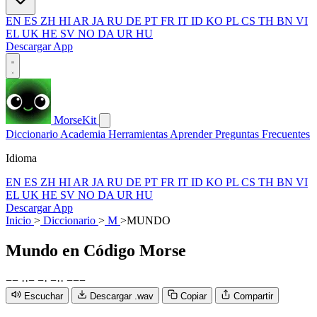
EN
ES
ZH
HI
AR
JA
RU
DE
PT
FR
IT
ID
KO
PL
CS
TH
BN
VI
EL
UK
HE
SV
NO
DA
UR
HU
Descargar App
MorseKit
Diccionario
Academia
Herramientas
Aprender
Preguntas Frecuentes
Idioma
EN
ES
ZH
HI
AR
JA
RU
DE
PT
FR
IT
ID
KO
PL
CS
TH
BN
VI
EL
UK
HE
SV
NO
DA
UR
HU
Descargar App
Inicio
>
Diccionario
>
M
>
MUNDO
Mundo
en Código Morse
−
−
·
·
−
−
·
−
·
·
−
−
−
Escuchar
Descargar .wav
Copiar
Compartir