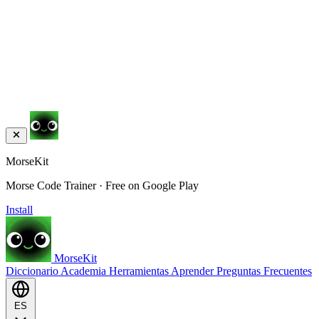
MorseKit
Morse Code Trainer · Free on Google Play
Install
MorseKit
Diccionario
Academia
Herramientas
Aprender
Preguntas Frecuentes
ES