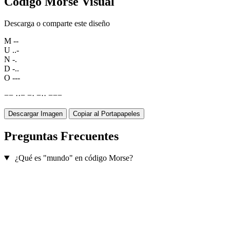
Código Morse Visual
Descarga o comparte este diseño
M
--
U
..-
N
-.
D
-..
O
---
−
−
·
·
−
−
·
−
·
·
−
−
−
Descargar Imagen
Copiar al Portapapeles
Preguntas Frecuentes
¿Qué es "mundo" en código Morse?