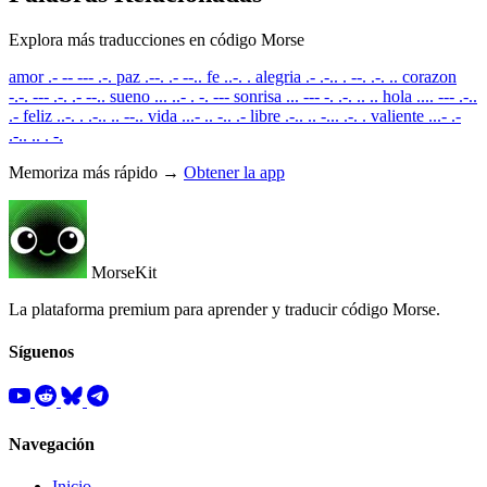
Explora más traducciones en código Morse
amor
.- -- --- .-.
paz
.--. .- --..
fe
..-. .
alegria
.- .-.. . --. .-. ..
corazon
-.-. --- .-. .- --..
sueno
... ..- . -. ---
sonrisa
... --- -. .-. .. ..
hola
.... --- .-..
.-
feliz
..-. . .-.. .. --..
vida
...- .. -.. .-
libre
.-.. .. -... .-. .
valiente
...- .-
.-.. .. . -.
Memoriza más rápido →
Obtener la app
MorseKit
La plataforma premium para aprender y traducir código Morse.
Síguenos
Navegación
Inicio