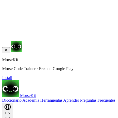
MorseKit
Morse Code Trainer · Free on Google Play
Install
MorseKit
Diccionario
Academia
Herramientas
Aprender
Preguntas Frecuentes
ES