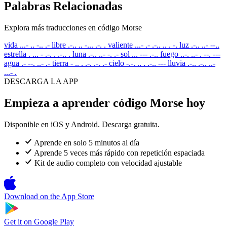
Palabras Relacionadas
Explora más traducciones en código Morse
vida
...- .. -.. .-
libre
.-.. .. -... .-. .
valiente
...- .- .-.. .. . -.
luz
.-.. ..- --..
estrella
. ... - .-. . .-.. .
luna
.-.. ..- -. .-
sol
... --- .-..
fuego
..-. ..- . --. ---
agua
.- --. ..- .-
tierra
- .. . .-. .-. .-
cielo
-.-. .. . .-.. ---
lluvia
.-.. .-.. ..-
...- .
DESCARGA LA APP
Empieza a aprender código Morse hoy
Disponible en iOS y Android. Descarga gratuita.
Aprende en solo 5 minutos al día
Aprende 5 veces más rápido con repetición espaciada
Kit de audio completo con velocidad ajustable
Download on the
App Store
Get it on
Google Play