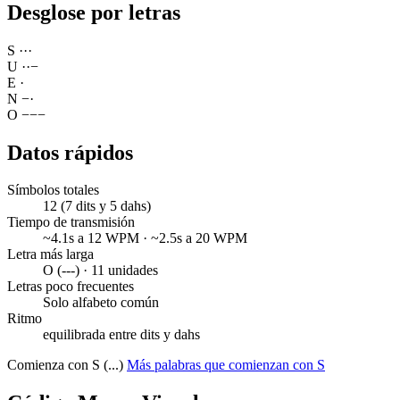
Desglose por letras
S
·
·
·
U
·
·
−
E
·
N
−
·
O
−
−
−
Datos rápidos
Símbolos totales
12 (7 dits y 5 dahs)
Tiempo de transmisión
~4.1s a 12 WPM · ~2.5s a 20 WPM
Letra más larga
O (---) · 11 unidades
Letras poco frecuentes
Solo alfabeto común
Ritmo
equilibrada entre dits y dahs
Comienza con S (...)
Más palabras que comienzan con S