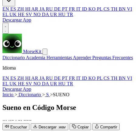
EN
ES
ZH
HI
AR
JA
RU
DE
PT
FR
IT
ID
KO
PL
CS
TH
BN
VI
EL
UK
HE
SV
NO
DA
UR
HU
TR
Descargar App
MorseKit
Diccionario
Academia
Herramientas
Aprender
Preguntas Frecuentes
Idioma
EN
ES
ZH
HI
AR
JA
RU
DE
PT
FR
IT
ID
KO
PL
CS
TH
BN
VI
EL
UK
HE
SV
NO
DA
UR
HU
TR
Descargar App
Inicio
>
Diccionario
>
S
>
SUENO
Sueno
en Código Morse
·
·
·
·
·
−
·
−
·
−
−
−
Escuchar
Descargar .wav
Copiar
Compartir