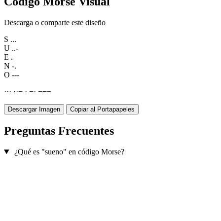
Código Morse Visual
Descarga o comparte este diseño
S
...
U
..-
E
.
N
-.
O
---
·
·
·
·
·
−
·
−
·
−
−
−
Descargar Imagen
Copiar al Portapapeles
Preguntas Frecuentes
¿Qué es "sueno" en código Morse?