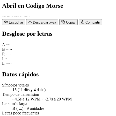
Abril
en Código Morse
·
−
−
·
·
·
·
−
·
·
·
·
−
·
·
Escuchar
Descargar .wav
Copiar
Compartir
Desglose por letras
A
·
−
B
−
·
·
·
R
·
−
·
I
·
·
L
·
−
·
·
Datos rápidos
Símbolos totales
15 (11 dits y 4 dahs)
Tiempo de transmisión
~4.5s a 12 WPM · ~2.7s a 20 WPM
Letra más larga
B (-...) · 9 unidades
Letras poco frecuentes