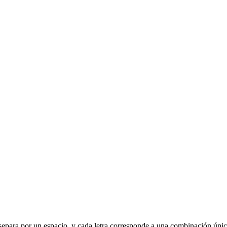
 se separa por un espacio, y cada letra corresponde a una combinación úni