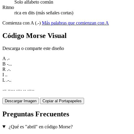
Solo alfabeto común
Ritmo
rica en dits (más señales cortas)
Comienza con A (.-)
Más palabras que comienzan con A
Código Morse Visual
Descarga o comparte este diseño
A
.-
B
-...
R
.-.
I
..
L
.-..
·
−
−
·
·
·
·
−
·
·
·
·
−
·
·
Descargar Imagen
Copiar al Portapapeles
Preguntas Frecuentes
¿Qué es "abril" en código Morse?