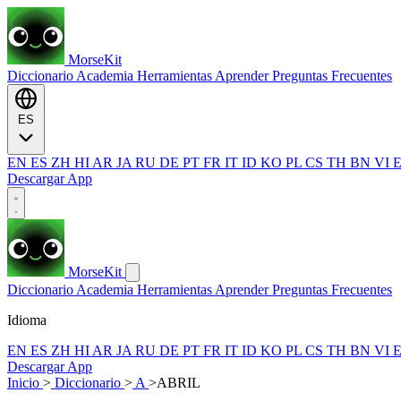
MorseKit
Diccionario
Academia
Herramientas
Aprender
Preguntas Frecuentes
ES
EN
ES
ZH
HI
AR
JA
RU
DE
PT
FR
IT
ID
KO
PL
CS
TH
BN
VI
Descargar App
MorseKit
Diccionario
Academia
Herramientas
Aprender
Preguntas Frecuentes
Idioma
EN
ES
ZH
HI
AR
JA
RU
DE
PT
FR
IT
ID
KO
PL
CS
TH
BN
VI
Descargar App
Inicio
>
Diccionario
>
A
>
ABRIL