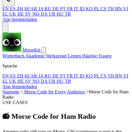
EN
ES
ZH
HI
AR
JA
RU
DE
PT
FR
IT
ID
KO
PL
CS
TH
BN
VI
EL
UK
HE
SV
NO
DA
UR
HU
TR
App herunterladen
MorseKit
Wörterbuch
Akademie
Werkzeuge
Lernen
Häufige Fragen
Sprache
EN
ES
ZH
HI
AR
JA
RU
DE
PT
FR
IT
ID
KO
PL
CS
TH
BN
VI
EL
UK
HE
SV
NO
DA
UR
HU
TR
App herunterladen
Startseite
>
Morse Code for Every Audience
>
Morse Code for Ham
Radio
USE CASES
📻
Morse Code for Ham Radio
Amateur radio still runs on Morse. CW (continuous wave) is the