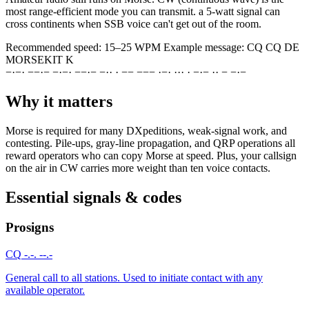
most range-efficient mode you can transmit. a 5-watt signal can
cross continents when SSB voice can't get out of the room.
Recommended speed:
15–25 WPM
Example message:
CQ CQ DE
MORSEKIT K
−
·
−
·
−
−
·
−
−
·
−
·
−
−
·
−
−
·
·
·
−
−
−
−
−
·
−
·
·
·
·
·
−
·
−
·
·
−
−
·
−
Why it matters
Morse is required for many DXpeditions, weak-signal work, and
contesting. Pile-ups, gray-line propagation, and QRP operations all
reward operators who can copy Morse at speed. Plus, your callsign
on the air in CW carries more weight than ten voice contacts.
Essential signals & codes
Prosigns
CQ
-.-. --.-
General call to all stations. Used to initiate contact with any
available operator.