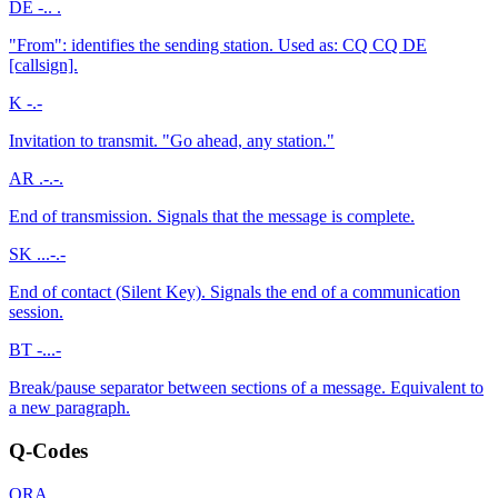
DE
-.. .
"From": identifies the sending station. Used as: CQ CQ DE
[callsign].
K
-.-
Invitation to transmit. "Go ahead, any station."
AR
.-.-.
End of transmission. Signals that the message is complete.
SK
...-.-
End of contact (Silent Key). Signals the end of a communication
session.
BT
-...-
Break/pause separator between sections of a message. Equivalent to
a new paragraph.
Q-Codes
QRA