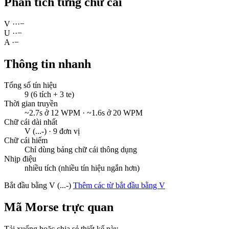
Phân tích từng chữ cái
V
·
·
·
−
U
·
·
−
A
·
−
Thông tin nhanh
Tổng số tín hiệu
9 (6 tích + 3 te)
Thời gian truyền
~2.7s ở 12 WPM · ~1.6s ở 20 WPM
Chữ cái dài nhất
V (...-) · 9 đơn vị
Chữ cái hiếm
Chỉ dùng bảng chữ cái thông dụng
Nhịp điệu
nhiều tích (nhiều tín hiệu ngắn hơn)
Bắt đầu bằng V (...-)
Thêm các từ bắt đầu bằng V
Mã Morse trực quan
Tải xuống hoặc chia sẻ thiết kế này