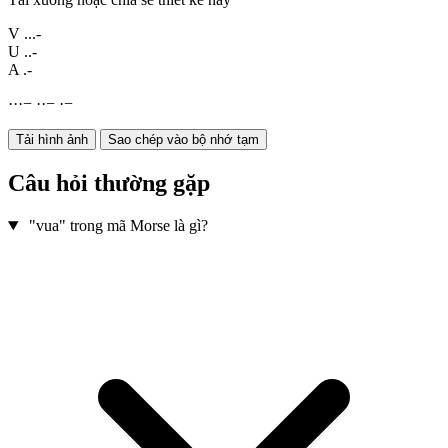
V
...-
U
..-
A
.-
·
·
·
−
·
·
−
·
−
Tải hình ảnh
Sao chép vào bộ nhớ tạm
Câu hỏi thường gặp
"vua" trong mã Morse là gì?