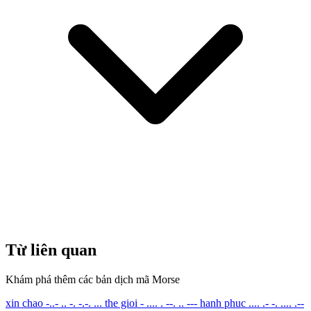
Từ liên quan
Khám phá thêm các bản dịch mã Morse
xin chao
-..- .. -. -.-. ...
the gioi
- .... . --. .. ---
hanh phuc
.... .- -. .... .--