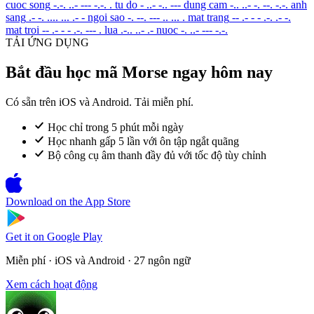
cuoc song
-.-. ..- --- -.-. .
tu do
- ..- -.. ---
dung cam
-.. ..- -. --. -.-.
anh
sang
.- -. .... ... .- -
ngoi sao
-. --. --- .. ... .
mat trang
-- .- - - .-. .- -.
mat troi
-- .- - - .-. --- .
lua
.-.. ..- .-
nuoc
-. ..- --- -.-.
TẢI ỨNG DỤNG
Bắt đầu học mã Morse ngay hôm nay
Có sẵn trên iOS và Android. Tải miễn phí.
Học chỉ trong 5 phút mỗi ngày
Học nhanh gấp 5 lần với ôn tập ngắt quãng
Bộ công cụ âm thanh đầy đủ với tốc độ tùy chỉnh
Download on the
App Store
Get it on
Google Play
Miễn phí · iOS và Android · 27 ngôn ngữ
Xem cách hoạt động