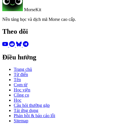
MorseKit
Nền tảng học và dịch mã Morse cao cấp.
Theo dõi
Điều hướng
Trang chủ
Từ điển
Tên
Cụm từ
Học viện
Công cụ
Học
Câu hỏi thường gặp
Tải ứng dụng
Phản hồi & báo cáo lỗi
Sitemap