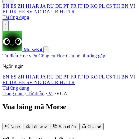
EN
ES
ZH
HI
AR
JA
RU
DE
PT
FR
IT
ID
KO
PL
CS
TH
BN
VI
EL
UK
HE
SV
NO
DA
UR
HU
TR
Tải ứng dụng
MorseKit
Từ điển
Học viện
Công cụ
Học
Câu hỏi thường gặp
Ngôn ngữ
EN
ES
ZH
HI
AR
JA
RU
DE
PT
FR
IT
ID
KO
PL
CS
TH
BN
VI
EL
UK
HE
SV
NO
DA
UR
HU
TR
Tải ứng dụng
Trang chủ
>
Từ điển
>
V
>
VUA
Vua
bằng mã Morse
·
·
·
−
·
·
−
·
−
Nghe
Tải .wav
Sao chép
Chia sẻ