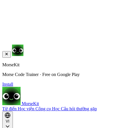
MorseKit
Morse Code Trainer · Free on Google Play
Install
MorseKit
Từ điển
Học viện
Công cụ
Học
Câu hỏi thường gặp
VI