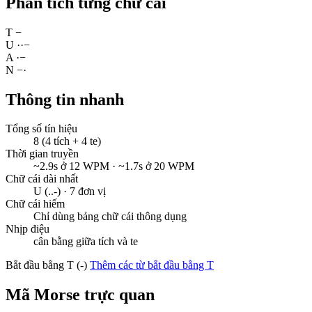
Phân tích từng chữ cái
T
−
U
·
·
−
A
·
−
N
−
·
Thông tin nhanh
Tổng số tín hiệu
8 (4 tích + 4 te)
Thời gian truyền
~2.9s ở 12 WPM · ~1.7s ở 20 WPM
Chữ cái dài nhất
U (..-) · 7 đơn vị
Chữ cái hiếm
Chỉ dùng bảng chữ cái thông dụng
Nhịp điệu
cân bằng giữa tích và te
Bắt đầu bằng T (-)
Thêm các từ bắt đầu bằng T
Mã Morse trực quan