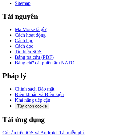
Sitemap
Tài nguyên
Mã Morse là gì?
Cách hoạt động
Cách học
Cách đọc
Tín hiệu SOS
Bảng tra cứu (PDF)
Bảng chữ cái phiên âm NATO
Pháp lý
Chính sách Bảo mật
Điều khoản và Điều kiện
Khả năng tiếp cận
Tùy chọn cookie
Tải ứng dụng
Có sẵn trên iOS và Android. Tải miễn phí.