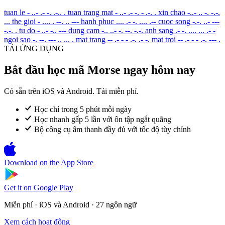
tuan le
- ..- .- -. .-.. .
tuan trang mat
- ..- .- -. - .-. .
xin chao
-..- .. -. -.-.
...
the gioi
- .... . --. .. ---
hanh phuc
.... .- -. .... .--
cuoc song
-.-. ..- ---
-.-. .
tu do
- ..- -.. ---
dung cam
-.. ..- -. --. -.-.
anh sang
.- -. .... ... .- -
ngoi sao
-. --. --- .. ... .
mat trang
-- .- - - .-. .- -.
mat troi
-- .- - - .-. --- .
TẢI ỨNG DỤNG
Bắt đầu học mã Morse ngay hôm nay
Có sẵn trên iOS và Android. Tải miễn phí.
Học chỉ trong 5 phút mỗi ngày
Học nhanh gấp 5 lần với ôn tập ngắt quãng
Bộ công cụ âm thanh đầy đủ với tốc độ tùy chỉnh
Download on the
App Store
Get it on
Google Play
Miễn phí · iOS và Android · 27 ngôn ngữ
Xem cách hoạt động