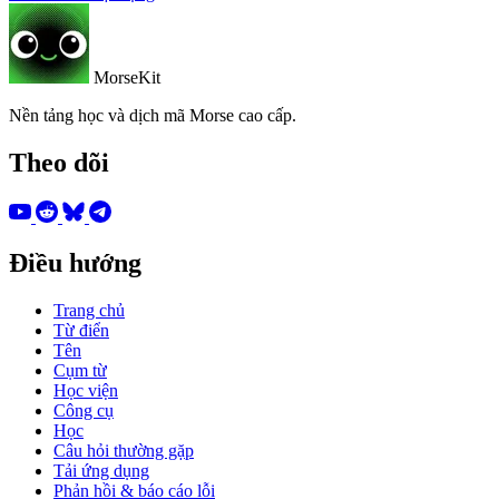
MorseKit
Nền tảng học và dịch mã Morse cao cấp.
Theo dõi
Điều hướng
Trang chủ
Từ điển
Tên
Cụm từ
Học viện
Công cụ
Học
Câu hỏi thường gặp
Tải ứng dụng
Phản hồi & báo cáo lỗi