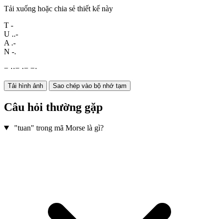
Tải xuống hoặc chia sẻ thiết kế này
T
-
U
..-
A
.-
N
-.
−
·
·
−
·
−
−
·
Tải hình ảnh
Sao chép vào bộ nhớ tạm
Câu hỏi thường gặp
"tuan" trong mã Morse là gì?