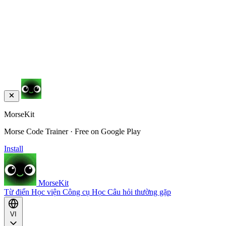
MorseKit
Morse Code Trainer · Free on Google Play
Install
MorseKit
Từ điển
Học viện
Công cụ
Học
Câu hỏi thường gặp
VI