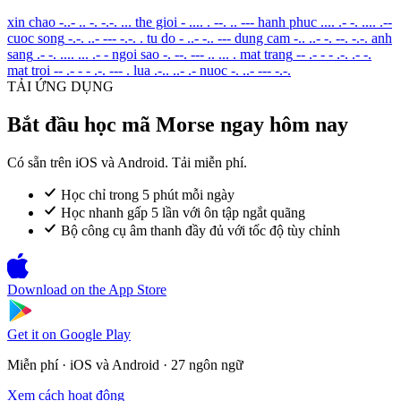
xin chao
-..- .. -. -.-. ...
the gioi
- .... . --. .. ---
hanh phuc
.... .- -. .... .--
cuoc song
-.-. ..- --- -.-. .
tu do
- ..- -.. ---
dung cam
-.. ..- -. --. -.-.
anh
sang
.- -. .... ... .- -
ngoi sao
-. --. --- .. ... .
mat trang
-- .- - - .-. .- -.
mat troi
-- .- - - .-. --- .
lua
.-.. ..- .-
nuoc
-. ..- --- -.-.
TẢI ỨNG DỤNG
Bắt đầu học mã Morse ngay hôm nay
Có sẵn trên iOS và Android. Tải miễn phí.
Học chỉ trong 5 phút mỗi ngày
Học nhanh gấp 5 lần với ôn tập ngắt quãng
Bộ công cụ âm thanh đầy đủ với tốc độ tùy chỉnh
Download on the
App Store
Get it on
Google Play
Miễn phí · iOS và Android · 27 ngôn ngữ
Xem cách hoạt động