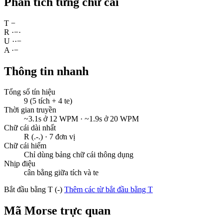
Phân tích từng chữ cái
T
−
R
·
−
·
U
·
·
−
A
·
−
Thông tin nhanh
Tổng số tín hiệu
9 (5 tích + 4 te)
Thời gian truyền
~3.1s ở 12 WPM · ~1.9s ở 20 WPM
Chữ cái dài nhất
R (.-.) · 7 đơn vị
Chữ cái hiếm
Chỉ dùng bảng chữ cái thông dụng
Nhịp điệu
cân bằng giữa tích và te
Bắt đầu bằng T (-)
Thêm các từ bắt đầu bằng T
Mã Morse trực quan