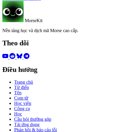
MorseKit
Nền tảng học và dịch mã Morse cao cấp.
Theo dõi
Điều hướng
Trang chủ
Từ điển
Tên
Cụm từ
Học viện
Công cụ
Học
Câu hỏi thường gặp
Tải ứng dụng
Phản hồi & báo cáo lỗi