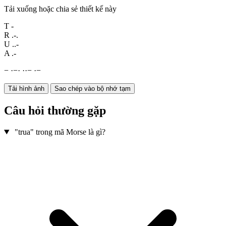
Tải xuống hoặc chia sẻ thiết kế này
T
-
R
.-.
U
..-
A
.-
−
·
−
·
·
·
−
·
−
Tải hình ảnh
Sao chép vào bộ nhớ tạm
Câu hỏi thường gặp
"trua" trong mã Morse là gì?