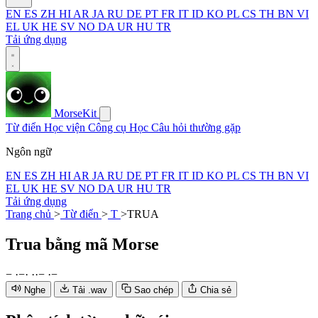
EN
ES
ZH
HI
AR
JA
RU
DE
PT
FR
IT
ID
KO
PL
CS
TH
BN
VI
EL
UK
HE
SV
NO
DA
UR
HU
TR
Tải ứng dụng
MorseKit
Từ điển
Học viện
Công cụ
Học
Câu hỏi thường gặp
Ngôn ngữ
EN
ES
ZH
HI
AR
JA
RU
DE
PT
FR
IT
ID
KO
PL
CS
TH
BN
VI
EL
UK
HE
SV
NO
DA
UR
HU
TR
Tải ứng dụng
Trang chủ
>
Từ điển
>
T
>
TRUA
Trua
bằng mã Morse
−
·
−
·
·
·
−
·
−
Nghe
Tải .wav
Sao chép
Chia sẻ