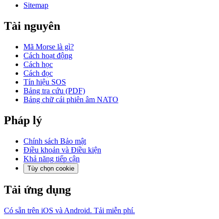
Sitemap
Tài nguyên
Mã Morse là gì?
Cách hoạt động
Cách học
Cách đọc
Tín hiệu SOS
Bảng tra cứu (PDF)
Bảng chữ cái phiên âm NATO
Pháp lý
Chính sách Bảo mật
Điều khoản và Điều kiện
Khả năng tiếp cận
Tùy chọn cookie
Tải ứng dụng
Có sẵn trên iOS và Android. Tải miễn phí.