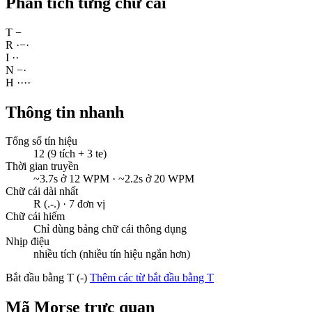
Phân tích từng chữ cái
T
−
R
·
−
·
I
·
·
N
−
·
H
·
·
·
·
Thông tin nhanh
Tổng số tín hiệu
12 (9 tích + 3 te)
Thời gian truyền
~3.7s ở 12 WPM · ~2.2s ở 20 WPM
Chữ cái dài nhất
R (.-.) · 7 đơn vị
Chữ cái hiếm
Chỉ dùng bảng chữ cái thông dụng
Nhịp điệu
nhiều tích (nhiều tín hiệu ngắn hơn)
Bắt đầu bằng T (-)
Thêm các từ bắt đầu bằng T
Mã Morse trực quan