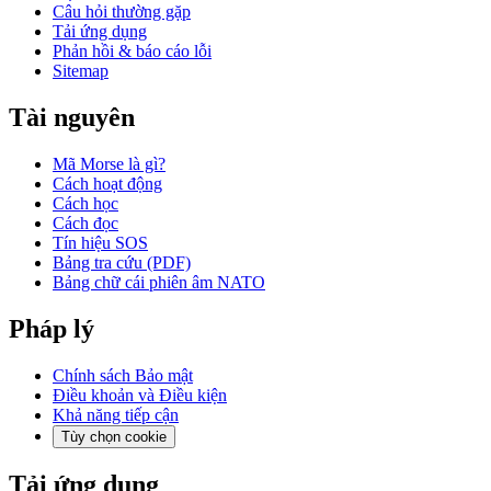
Câu hỏi thường gặp
Tải ứng dụng
Phản hồi & báo cáo lỗi
Sitemap
Tài nguyên
Mã Morse là gì?
Cách hoạt động
Cách học
Cách đọc
Tín hiệu SOS
Bảng tra cứu (PDF)
Bảng chữ cái phiên âm NATO
Pháp lý
Chính sách Bảo mật
Điều khoản và Điều kiện
Khả năng tiếp cận
Tùy chọn cookie
Tải ứng dụng