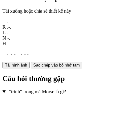
Tải xuống hoặc chia sẻ thiết kế này
T
-
R
.-.
I
..
N
-.
H
....
−
·
−
·
·
·
−
·
·
·
·
·
Tải hình ảnh
Sao chép vào bộ nhớ tạm
Câu hỏi thường gặp
"trinh" trong mã Morse là gì?