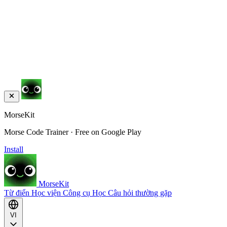
MorseKit
Morse Code Trainer · Free on Google Play
Install
MorseKit
Từ điển
Học viện
Công cụ
Học
Câu hỏi thường gặp
VI