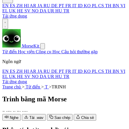
EN
ES
ZH
HI
AR
JA
RU
DE
PT
FR
IT
ID
KO
PL
CS
TH
BN
VI
EL
UK
HE
SV
NO
DA
UR
HU
TR
Tải ứng dụng
MorseKit
Từ điển
Học viện
Công cụ
Học
Câu hỏi thường gặp
Ngôn ngữ
EN
ES
ZH
HI
AR
JA
RU
DE
PT
FR
IT
ID
KO
PL
CS
TH
BN
VI
EL
UK
HE
SV
NO
DA
UR
HU
TR
Tải ứng dụng
Trang chủ
>
Từ điển
>
T
>
TRINH
Trinh
bằng mã Morse
−
·
−
·
·
·
−
·
·
·
·
·
Nghe
Tải .wav
Sao chép
Chia sẻ