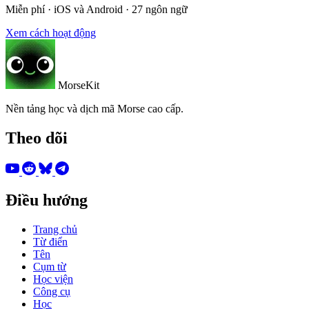
Miễn phí · iOS và Android · 27 ngôn ngữ
Xem cách hoạt động
MorseKit
Nền tảng học và dịch mã Morse cao cấp.
Theo dõi
Điều hướng
Trang chủ
Từ điển
Tên
Cụm từ
Học viện
Công cụ
Học