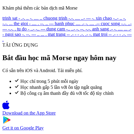
Khám phá thêm các bản dịch mã Morse
trinh sat
- .-. .. -. .... ..
chuong trinh
-.-. .... ..- --- -.
xin chao
-..- .. -.
-.-. ...
the gioi
- .... . --. .. ---
hanh phuc
.... .- -. .... .--
cuoc song
-.-. ..-
--- -.-. .
tu do
- ..- -.. ---
dung cam
-.. ..- -. --. -.-.
anh sang
.- -. .... ... .-
-
ngoi sao
-. --. --- .. ... .
mat trang
-- .- - - .-. .- -.
mat troi
-- .- - - .-. ---
.
TẢI ỨNG DỤNG
Bắt đầu học mã Morse ngay hôm nay
Có sẵn trên iOS và Android. Tải miễn phí.
Học chỉ trong 5 phút mỗi ngày
Học nhanh gấp 5 lần với ôn tập ngắt quãng
Bộ công cụ âm thanh đầy đủ với tốc độ tùy chỉnh
Download on the
App Store
Get it on
Google Play