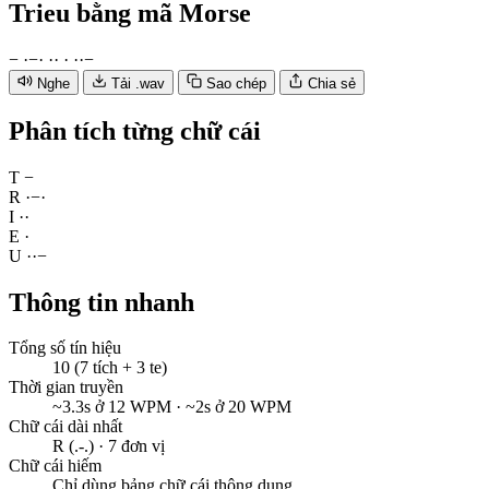
Trieu
bằng mã Morse
−
·
−
·
·
·
·
·
·
−
Nghe
Tải .wav
Sao chép
Chia sẻ
Phân tích từng chữ cái
T
−
R
·
−
·
I
·
·
E
·
U
·
·
−
Thông tin nhanh
Tổng số tín hiệu
10 (7 tích + 3 te)
Thời gian truyền
~3.3s ở 12 WPM · ~2s ở 20 WPM
Chữ cái dài nhất
R (.-.) · 7 đơn vị
Chữ cái hiếm
Chỉ dùng bảng chữ cái thông dụng