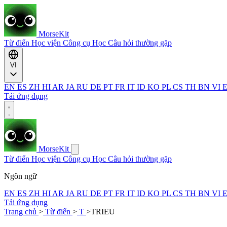
MorseKit
Từ điển
Học viện
Công cụ
Học
Câu hỏi thường gặp
VI
EN
ES
ZH
HI
AR
JA
RU
DE
PT
FR
IT
ID
KO
PL
CS
TH
BN
VI
Tải ứng dụng
MorseKit
Từ điển
Học viện
Công cụ
Học
Câu hỏi thường gặp
Ngôn ngữ
EN
ES
ZH
HI
AR
JA
RU
DE
PT
FR
IT
ID
KO
PL
CS
TH
BN
VI
Tải ứng dụng
Trang chủ
>
Từ điển
>
T
>
TRIEU