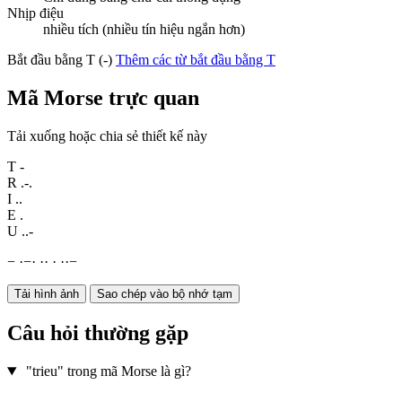
Nhịp điệu
nhiều tích (nhiều tín hiệu ngắn hơn)
Bắt đầu bằng T (-)
Thêm các từ bắt đầu bằng T
Mã Morse trực quan
Tải xuống hoặc chia sẻ thiết kế này
T
-
R
.-.
I
..
E
.
U
..-
−
·
−
·
·
·
·
·
·
−
Tải hình ảnh
Sao chép vào bộ nhớ tạm
Câu hỏi thường gặp
"trieu" trong mã Morse là gì?