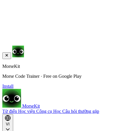
MorseKit
Morse Code Trainer · Free on Google Play
Install
MorseKit
Từ điển
Học viện
Công cụ
Học
Câu hỏi thường gặp
VI