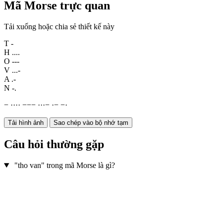
Mã Morse trực quan
Tải xuống hoặc chia sẻ thiết kế này
T
-
H
....
O
---
V
...-
A
.-
N
-.
−
·
·
·
·
−
−
−
·
·
·
−
·
−
−
·
Tải hình ảnh
Sao chép vào bộ nhớ tạm
Câu hỏi thường gặp
"tho van" trong mã Morse là gì?