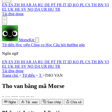
EN
ES
ZH
HI
AR
JA
RU
DE
PT
FR
IT
ID
KO
PL
CS
TH
BN
VI
EL
UK
HE
SV
NO
DA
UR
HU
TR
Tải ứng dụng
MorseKit
Từ điển
Học viện
Công cụ
Học
Câu hỏi thường gặp
Ngôn ngữ
EN
ES
ZH
HI
AR
JA
RU
DE
PT
FR
IT
ID
KO
PL
CS
TH
BN
VI
EL
UK
HE
SV
NO
DA
UR
HU
TR
Tải ứng dụng
Trang chủ
>
Từ điển
>
T
>
THO VAN
Tho van
bằng mã Morse
−
·
·
·
·
−
−
−
·
·
·
−
·
−
−
·
Nghe
Tải .wav
Sao chép
Chia sẻ