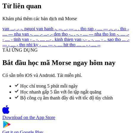
Từ liên quan
Khám phá thêm các bản dịch mã Morse
van
...- .- -.
nguoi van hanh
-. --. ..- --- .. .
tho rap
- .... --- .-. .- .
tho
-
.... ---
nha van
-. .... .- ...- .-
den tho
-.. . -. - .... ---
nha tho lon
-. .... .-
- .... -
tinh van
- .. -. .... ...- .
kinh thien van
-.- .. -. .... - ..
sao tho
... .-
--- - .... -
tho nhi ky
- .... --- -. ....
hit tho
.... .. - - .... --
TẢI ỨNG DỤNG
Bắt đầu học mã Morse ngay hôm nay
Có sẵn trên iOS và Android. Tải miễn phí.
Học chỉ trong 5 phút mỗi ngày
Học nhanh gấp 5 lần với ôn tập ngắt quãng
Bộ công cụ âm thanh đầy đủ với tốc độ tùy chỉnh
Download on the
App Store
Get it on
Google Play