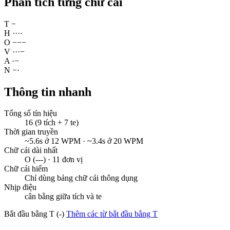
Phân tích từng chữ cái
T
−
H
·
·
·
·
O
−
−
−
V
·
·
·
−
A
·
−
N
−
·
Thông tin nhanh
Tổng số tín hiệu
16 (9 tích + 7 te)
Thời gian truyền
~5.6s ở 12 WPM · ~3.4s ở 20 WPM
Chữ cái dài nhất
O (---) · 11 đơn vị
Chữ cái hiếm
Chỉ dùng bảng chữ cái thông dụng
Nhịp điệu
cân bằng giữa tích và te
Bắt đầu bằng T (-)
Thêm các từ bắt đầu bằng T