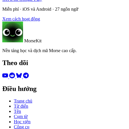
Miễn phí · iOS và Android · 27 ngôn ngữ
Xem cách hoạt động
MorseKit
Nền tảng học và dịch mã Morse cao cấp.
Theo dõi
Điều hướng
Trang chủ
Từ điển
Tên
Cụm từ
Học viện
Công cụ