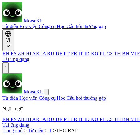
MorseKit
Từ điển
Học viện
Công cụ
Học
Câu hỏi thường gặp
VI
EN
ES
ZH
HI
AR
JA
RU
DE
PT
FR
IT
ID
KO
PL
CS
TH
BN
VI
Tải ứng dụng
MorseKit
Từ điển
Học viện
Công cụ
Học
Câu hỏi thường gặp
Ngôn ngữ
EN
ES
ZH
HI
AR
JA
RU
DE
PT
FR
IT
ID
KO
PL
CS
TH
BN
VI
Tải ứng dụng
Trang chủ
>
Từ điển
>
T
>
THO RAP