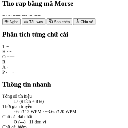
Tho rap
bằng mã Morse
−
·
·
·
·
−
−
−
·
−
·
·
−
·
−
−
·
Nghe
Tải .wav
Sao chép
Chia sẻ
Phân tích từng chữ cái
T
−
H
·
·
·
·
O
−
−
−
R
·
−
·
A
·
−
P
·
−
−
·
Thông tin nhanh
Tổng số tín hiệu
17 (9 tích + 8 te)
Thời gian truyền
~6s ở 12 WPM · ~3.6s ở 20 WPM
Chữ cái dài nhất
O (---) · 11 đơn vị
Chữ cái hiếm