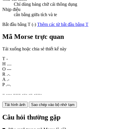
Chỉ dùng bảng chữ cái thông dụng
Nhịp điệu
cân bằng giữa tích và te
Bắt đầu bằng T (-)
Thêm các từ bắt đầu bằng T
Mã Morse trực quan
Tải xuống hoặc chia sẻ thiết kế này
T
-
H
....
O
---
R
.-.
A
.-
P
.--.
−
·
·
·
·
−
−
−
·
−
·
·
−
·
−
−
·
Tải hình ảnh
Sao chép vào bộ nhớ tạm
Câu hỏi thường gặp