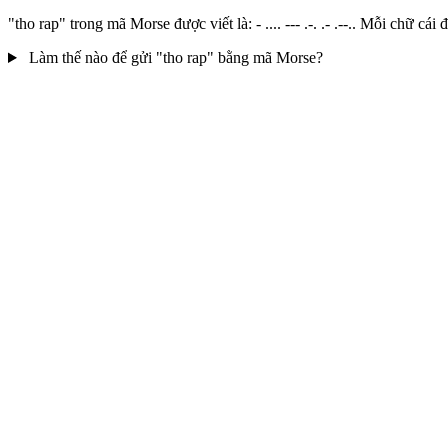
"tho rap" trong mã Morse được viết là: - .... --- .-. .- .--.. Mỗi chữ
Làm thế nào để gửi "tho rap" bằng mã Morse?