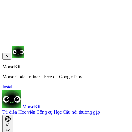
MorseKit
Morse Code Trainer · Free on Google Play
Install
MorseKit
Từ điển
Học viện
Công cụ
Học
Câu hỏi thường gặp
VI