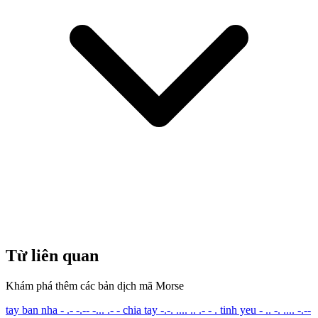
Từ liên quan
Khám phá thêm các bản dịch mã Morse
tay ban nha
- .- -.-- -... .- -
chia tay
-.-. .... .. .- - .
tinh yeu
- .. -. .... -.--