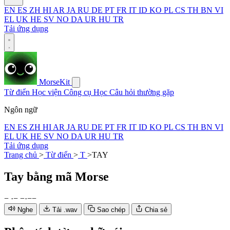
EN
ES
ZH
HI
AR
JA
RU
DE
PT
FR
IT
ID
KO
PL
CS
TH
BN
VI
EL
UK
HE
SV
NO
DA
UR
HU
TR
Tải ứng dụng
MorseKit
Từ điển
Học viện
Công cụ
Học
Câu hỏi thường gặp
Ngôn ngữ
EN
ES
ZH
HI
AR
JA
RU
DE
PT
FR
IT
ID
KO
PL
CS
TH
BN
VI
EL
UK
HE
SV
NO
DA
UR
HU
TR
Tải ứng dụng
Trang chủ
>
Từ điển
>
T
>
TAY
Tay
bằng mã Morse
−
·
−
−
·
−
−
Nghe
Tải .wav
Sao chép
Chia sẻ