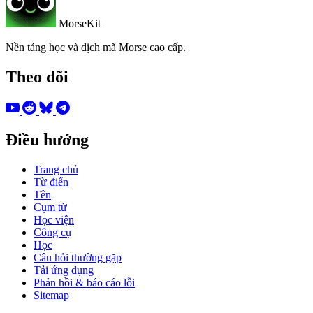
MorseKit
Nền tảng học và dịch mã Morse cao cấp.
Theo dõi
Điều hướng
Trang chủ
Từ điển
Tên
Cụm từ
Học viện
Công cụ
Học
Câu hỏi thường gặp
Tải ứng dụng
Phản hồi & báo cáo lỗi
Sitemap