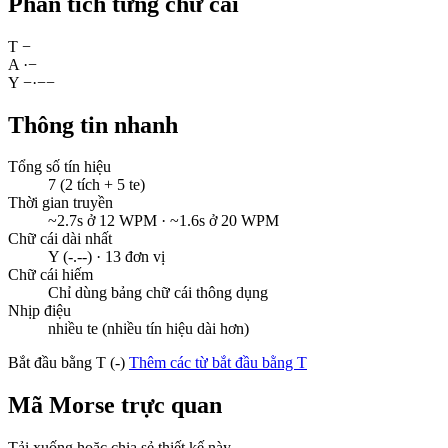
Phân tích từng chữ cái
T
−
A
·
−
Y
−
·
−
−
Thông tin nhanh
Tổng số tín hiệu
7 (2 tích + 5 te)
Thời gian truyền
~2.7s ở 12 WPM · ~1.6s ở 20 WPM
Chữ cái dài nhất
Y (-.--) · 13 đơn vị
Chữ cái hiếm
Chỉ dùng bảng chữ cái thông dụng
Nhịp điệu
nhiều te (nhiều tín hiệu dài hơn)
Bắt đầu bằng T (-)
Thêm các từ bắt đầu bằng T
Mã Morse trực quan
Tải xuống hoặc chia sẻ thiết kế này