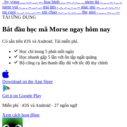
.
hy vong
.... -.-- ...- ---
hoa binh
.... --- .- -... ..
niem tin
-. .. . -- - .. -.
niem vui
-. .. . -- ...- ..-
trai tim
- .-. .- .. - .. --
giac mo
--. .. .- -.-. -- -
nu cuoi
-. ..- -.-. ..- ---
xin chao
-..- .. -. -.-. ...
the gioi
- .... . --. .. ---
TẢI ỨNG DỤNG
Bắt đầu học mã Morse ngay hôm nay
Có sẵn trên iOS và Android. Tải miễn phí.
Học chỉ trong 5 phút mỗi ngày
Học nhanh gấp 5 lần với ôn tập ngắt quãng
Bộ công cụ âm thanh đầy đủ với tốc độ tùy chỉnh
Download on the
App Store
Get it on
Google Play
Miễn phí · iOS và Android · 27 ngôn ngữ
Xem cách hoạt động