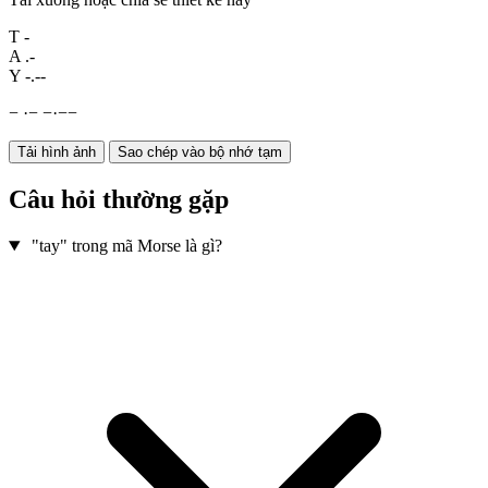
T
-
A
.-
Y
-.--
−
·
−
−
·
−
−
Tải hình ảnh
Sao chép vào bộ nhớ tạm
Câu hỏi thường gặp
"tay" trong mã Morse là gì?