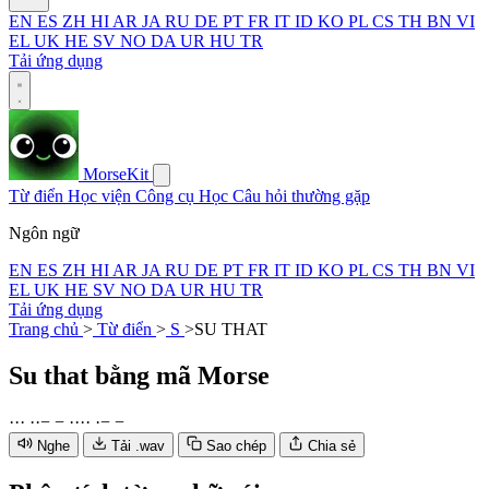
EN
ES
ZH
HI
AR
JA
RU
DE
PT
FR
IT
ID
KO
PL
CS
TH
BN
VI
EL
UK
HE
SV
NO
DA
UR
HU
TR
Tải ứng dụng
MorseKit
Từ điển
Học viện
Công cụ
Học
Câu hỏi thường gặp
Ngôn ngữ
EN
ES
ZH
HI
AR
JA
RU
DE
PT
FR
IT
ID
KO
PL
CS
TH
BN
VI
EL
UK
HE
SV
NO
DA
UR
HU
TR
Tải ứng dụng
Trang chủ
>
Từ điển
>
S
>
SU THAT
Su that
bằng mã Morse
·
·
·
·
·
−
−
·
·
·
·
·
−
−
Nghe
Tải .wav
Sao chép
Chia sẻ