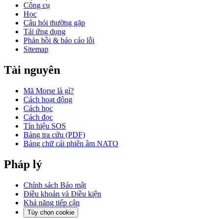
Công cụ
Học
Câu hỏi thường gặp
Tải ứng dụng
Phản hồi & báo cáo lỗi
Sitemap
Tài nguyên
Mã Morse là gì?
Cách hoạt động
Cách học
Cách đọc
Tín hiệu SOS
Bảng tra cứu (PDF)
Bảng chữ cái phiên âm NATO
Pháp lý
Chính sách Bảo mật
Điều khoản và Điều kiện
Khả năng tiếp cận
Tùy chọn cookie