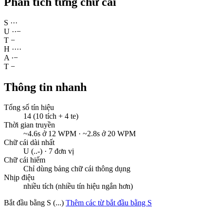
Phân tích từng chữ cái
S
·
·
·
U
·
·
−
T
−
H
·
·
·
·
A
·
−
T
−
Thông tin nhanh
Tổng số tín hiệu
14 (10 tích + 4 te)
Thời gian truyền
~4.6s ở 12 WPM · ~2.8s ở 20 WPM
Chữ cái dài nhất
U (..-) · 7 đơn vị
Chữ cái hiếm
Chỉ dùng bảng chữ cái thông dụng
Nhịp điệu
nhiều tích (nhiều tín hiệu ngắn hơn)
Bắt đầu bằng S (...)
Thêm các từ bắt đầu bằng S