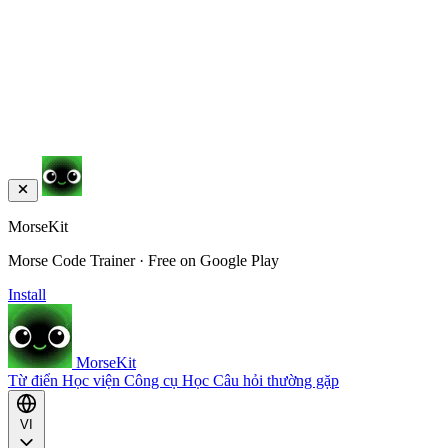
MorseKit
Morse Code Trainer · Free on Google Play
Install
MorseKit
Từ điển
Học viện
Công cụ
Học
Câu hỏi thường gặp
VI