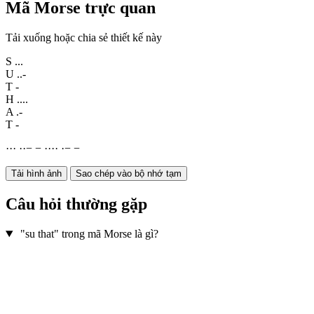
Mã Morse trực quan
Tải xuống hoặc chia sẻ thiết kế này
S
...
U
..-
T
-
H
....
A
.-
T
-
·
·
·
·
·
−
−
·
·
·
·
·
−
−
Tải hình ảnh
Sao chép vào bộ nhớ tạm
Câu hỏi thường gặp
"su that" trong mã Morse là gì?