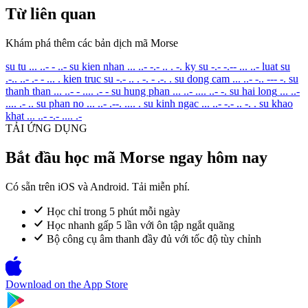
Từ liên quan
Khám phá thêm các bản dịch mã Morse
su tu
... ..- - ..-
su kien nhan
... ..- -.- .. . -.
ky su
-.- -.-- ... ..-
luat su
.-.. ..- .- - ... .
kien truc su
-.- .. . -. - .-. .
su dong cam
... ..- -.. --- -.
su
thanh than
... ..- - .... .- -
su hung phan
... ..- .... ..- -.
su hai long
... ..-
.... .- ..
su phan no
... ..- .--. .... .
su kinh ngac
... ..- -.- .. -. .
su khao
khat
... ..- -.- .... .-
TẢI ỨNG DỤNG
Bắt đầu học mã Morse ngay hôm nay
Có sẵn trên iOS và Android. Tải miễn phí.
Học chỉ trong 5 phút mỗi ngày
Học nhanh gấp 5 lần với ôn tập ngắt quãng
Bộ công cụ âm thanh đầy đủ với tốc độ tùy chỉnh
Download on the
App Store