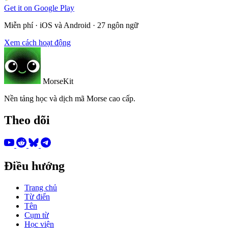
Get it on
Google Play
Miễn phí · iOS và Android · 27 ngôn ngữ
Xem cách hoạt động
MorseKit
Nền tảng học và dịch mã Morse cao cấp.
Theo dõi
Điều hướng
Trang chủ
Từ điển
Tên
Cụm từ
Học viện