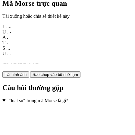
Mã Morse trực quan
Tải xuống hoặc chia sẻ thiết kế này
L
.-..
U
..-
A
.-
T
-
S
...
U
..-
·
−
·
·
·
·
−
·
−
−
·
·
·
·
·
−
Tải hình ảnh
Sao chép vào bộ nhớ tạm
Câu hỏi thường gặp
"luat su" trong mã Morse là gì?