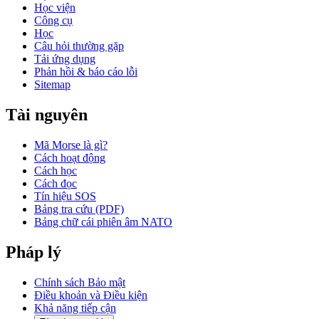
Học viện
Công cụ
Học
Câu hỏi thường gặp
Tải ứng dụng
Phản hồi & báo cáo lỗi
Sitemap
Tài nguyên
Mã Morse là gì?
Cách hoạt động
Cách học
Cách đọc
Tín hiệu SOS
Bảng tra cứu (PDF)
Bảng chữ cái phiên âm NATO
Pháp lý
Chính sách Bảo mật
Điều khoản và Điều kiện
Khả năng tiếp cận