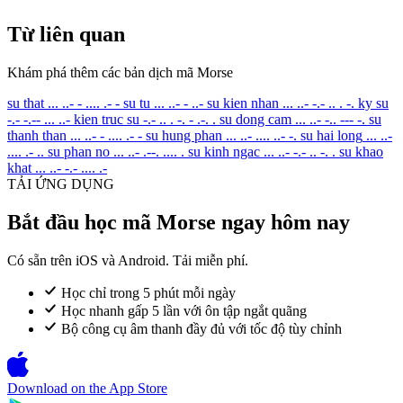
Từ liên quan
Khám phá thêm các bản dịch mã Morse
su that
... ..- - .... .- -
su tu
... ..- - ..-
su kien nhan
... ..- -.- .. . -.
ky su
-.- -.-- ... ..-
kien truc su
-.- .. . -. - .-. .
su dong cam
... ..- -.. --- -.
su
thanh than
... ..- - .... .- -
su hung phan
... ..- .... ..- -.
su hai long
... ..-
.... .- ..
su phan no
... ..- .--. .... .
su kinh ngac
... ..- -.- .. -. .
su khao
khat
... ..- -.- .... .-
TẢI ỨNG DỤNG
Bắt đầu học mã Morse ngay hôm nay
Có sẵn trên iOS và Android. Tải miễn phí.
Học chỉ trong 5 phút mỗi ngày
Học nhanh gấp 5 lần với ôn tập ngắt quãng
Bộ công cụ âm thanh đầy đủ với tốc độ tùy chỉnh
Download on the
App Store