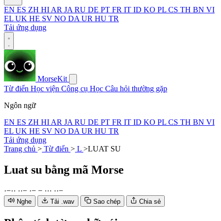
EN
ES
ZH
HI
AR
JA
RU
DE
PT
FR
IT
ID
KO
PL
CS
TH
BN
VI
EL
UK
HE
SV
NO
DA
UR
HU
TR
Tải ứng dụng
MorseKit
Từ điển
Học viện
Công cụ
Học
Câu hỏi thường gặp
Ngôn ngữ
EN
ES
ZH
HI
AR
JA
RU
DE
PT
FR
IT
ID
KO
PL
CS
TH
BN
VI
EL
UK
HE
SV
NO
DA
UR
HU
TR
Tải ứng dụng
Trang chủ
>
Từ điển
>
L
>
LUAT SU
Luat su
bằng mã Morse
·
−
·
·
·
·
−
·
−
−
·
·
·
·
·
−
Nghe
Tải .wav
Sao chép
Chia sẻ