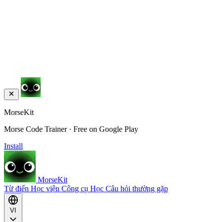
MorseKit
Morse Code Trainer · Free on Google Play
Install
MorseKit
Từ điển
Học viện
Công cụ
Học
Câu hỏi thường gặp
VI