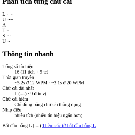
Phân tích từng chữ cái
L
·
−
·
·
U
·
·
−
A
·
−
T
−
S
·
·
·
U
·
·
−
Thông tin nhanh
Tổng số tín hiệu
16 (11 tích + 5 te)
Thời gian truyền
~5.2s ở 12 WPM · ~3.1s ở 20 WPM
Chữ cái dài nhất
L (.-..) · 9 đơn vị
Chữ cái hiếm
Chỉ dùng bảng chữ cái thông dụng
Nhịp điệu
nhiều tích (nhiều tín hiệu ngắn hơn)
Bắt đầu bằng L (.-..)
Thêm các từ bắt đầu bằng L