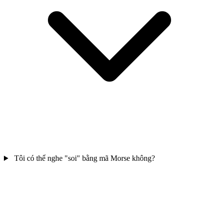
Tôi có thể nghe "soi" bằng mã Morse không?