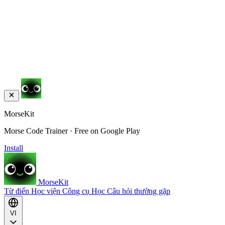
MorseKit
Morse Code Trainer · Free on Google Play
Install
MorseKit
Từ điển
Học viện
Công cụ
Học
Câu hỏi thường gặp
VI