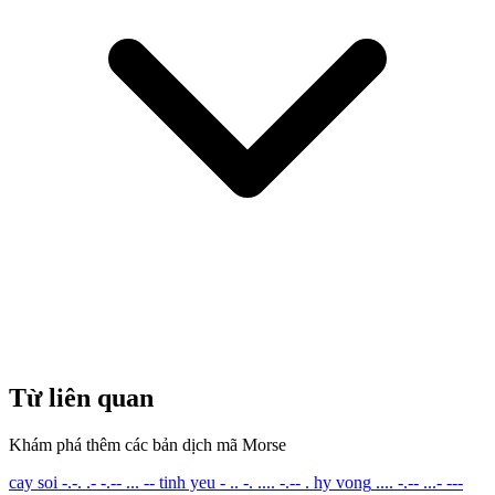
Từ liên quan
Khám phá thêm các bản dịch mã Morse
cay soi
-.-. .- -.-- ... --
tinh yeu
- .. -. .... -.-- .
hy vong
.... -.-- ...- ---