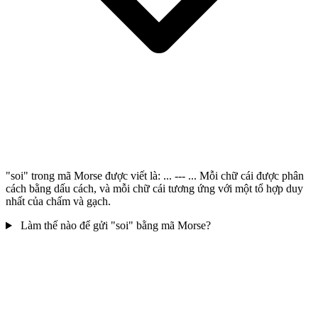
"soi" trong mã Morse được viết là: ... --- ... Mỗi chữ cái được phân
cách bằng dấu cách, và mỗi chữ cái tương ứng với một tổ hợp duy
nhất của chấm và gạch.
Làm thế nào để gửi "soi" bằng mã Morse?