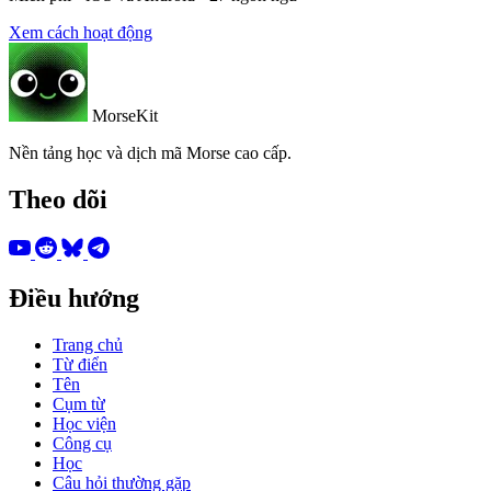
Xem cách hoạt động
MorseKit
Nền tảng học và dịch mã Morse cao cấp.
Theo dõi
Điều hướng
Trang chủ
Từ điển
Tên
Cụm từ
Học viện
Công cụ
Học
Câu hỏi thường gặp