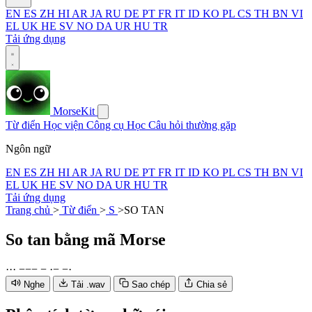
EN
ES
ZH
HI
AR
JA
RU
DE
PT
FR
IT
ID
KO
PL
CS
TH
BN
VI
EL
UK
HE
SV
NO
DA
UR
HU
TR
Tải ứng dụng
MorseKit
Từ điển
Học viện
Công cụ
Học
Câu hỏi thường gặp
Ngôn ngữ
EN
ES
ZH
HI
AR
JA
RU
DE
PT
FR
IT
ID
KO
PL
CS
TH
BN
VI
EL
UK
HE
SV
NO
DA
UR
HU
TR
Tải ứng dụng
Trang chủ
>
Từ điển
>
S
>
SO TAN
So tan
bằng mã Morse
·
·
·
−
−
−
−
·
−
−
·
Nghe
Tải .wav
Sao chép
Chia sẻ