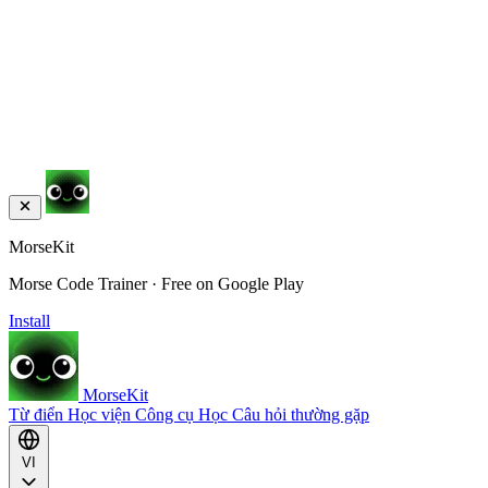
MorseKit
Morse Code Trainer · Free on Google Play
Install
MorseKit
Từ điển
Học viện
Công cụ
Học
Câu hỏi thường gặp
VI