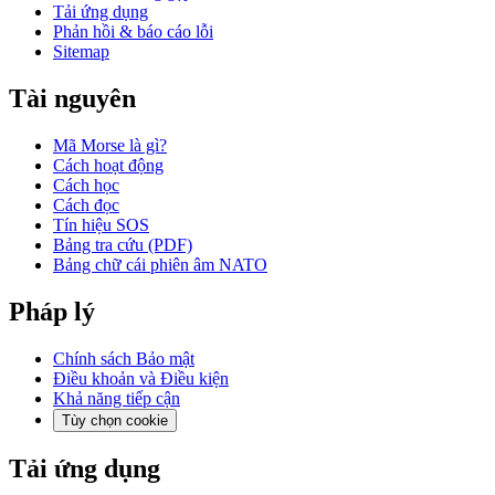
Tải ứng dụng
Phản hồi & báo cáo lỗi
Sitemap
Tài nguyên
Mã Morse là gì?
Cách hoạt động
Cách học
Cách đọc
Tín hiệu SOS
Bảng tra cứu (PDF)
Bảng chữ cái phiên âm NATO
Pháp lý
Chính sách Bảo mật
Điều khoản và Điều kiện
Khả năng tiếp cận
Tùy chọn cookie
Tải ứng dụng