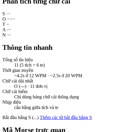
Phân tích từng chữ cái
S
·
·
·
O
−
−
−
T
−
A
·
−
N
−
·
Thông tin nhanh
Tổng số tín hiệu
11 (5 tích + 6 te)
Thời gian truyền
~4.2s ở 12 WPM · ~2.5s ở 20 WPM
Chữ cái dài nhất
O (---) · 11 đơn vị
Chữ cái hiếm
Chỉ dùng bảng chữ cái thông dụng
Nhịp điệu
cân bằng giữa tích và te
Bắt đầu bằng S (...)
Thêm các từ bắt đầu bằng S
Mã Morse trực quan