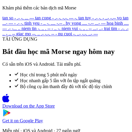
Khám phá thêm các bản dịch mã Morse
tan so
- .- -. ... ---
tan cong
- .- -. -.-. --- -.
tan tuy
- .- -. - ..- -.--
vo tan
...- --- - .- -.
tinh yeu
- .. -. .... -.-- .
hy vong
.... -.-- ...- ---
hoa binh
....
--- .- -... ..
niem tin
-. .. . -- - .. -.
niem vui
-. .. . -- ...- ..-
trai tim
- .-. .-
.. - .. --
giac mo
--. .. .- -.-. -- -
nu cuoi
-. ..- -.-. ..- ---
TẢI ỨNG DỤNG
Bắt đầu học mã Morse ngay hôm nay
Có sẵn trên iOS và Android. Tải miễn phí.
Học chỉ trong 5 phút mỗi ngày
Học nhanh gấp 5 lần với ôn tập ngắt quãng
Bộ công cụ âm thanh đầy đủ với tốc độ tùy chỉnh
Download on the
App Store
Get it on
Google Play
Miễn phí · iOS và Android · 27 ngôn ngữ