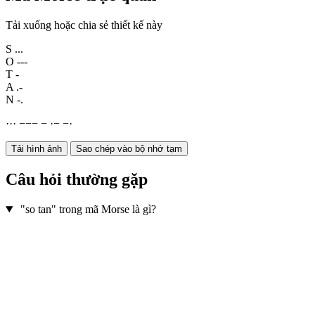
Tải xuống hoặc chia sẻ thiết kế này
S
...
O
---
T
-
A
.-
N
-.
·
·
·
−
−
−
−
·
−
−
·
Tải hình ảnh
Sao chép vào bộ nhớ tạm
Câu hỏi thường gặp
"so tan" trong mã Morse là gì?