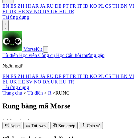
EN
ES
ZH
HI
AR
JA
RU
DE
PT
FR
IT
ID
KO
PL
CS
TH
BN
VI
EL
UK
HE
SV
NO
DA
UR
HU
TR
Tải ứng dụng
MorseKit
Từ điển
Học viện
Công cụ
Học
Câu hỏi thường gặp
Ngôn ngữ
EN
ES
ZH
HI
AR
JA
RU
DE
PT
FR
IT
ID
KO
PL
CS
TH
BN
VI
EL
UK
HE
SV
NO
DA
UR
HU
TR
Tải ứng dụng
Trang chủ
>
Từ điển
>
R
>
RUNG
Rung
bằng mã Morse
·
−
·
·
·
−
−
·
−
−
·
Nghe
Tải .wav
Sao chép
Chia sẻ