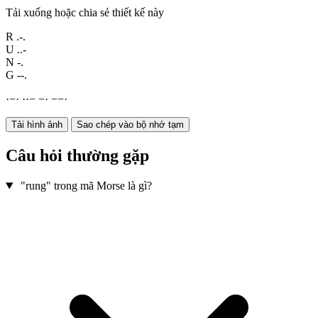
Tải xuống hoặc chia sẻ thiết kế này
R
.-.
U
..-
N
-.
G
--.
·
−
·
·
·
−
−
·
−
−
·
Tải hình ảnh
Sao chép vào bộ nhớ tạm
Câu hỏi thường gặp
"rung" trong mã Morse là gì?