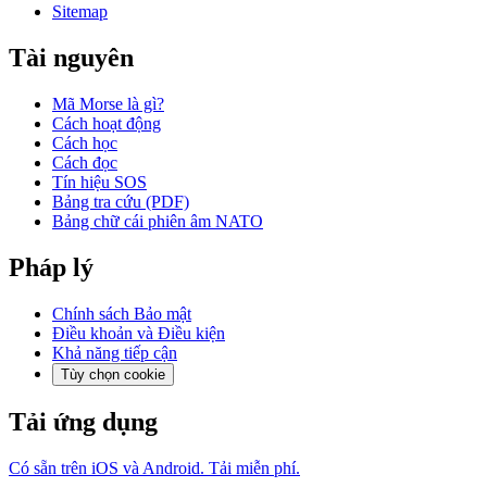
Sitemap
Tài nguyên
Mã Morse là gì?
Cách hoạt động
Cách học
Cách đọc
Tín hiệu SOS
Bảng tra cứu (PDF)
Bảng chữ cái phiên âm NATO
Pháp lý
Chính sách Bảo mật
Điều khoản và Điều kiện
Khả năng tiếp cận
Tùy chọn cookie
Tải ứng dụng
Có sẵn trên iOS và Android. Tải miễn phí.