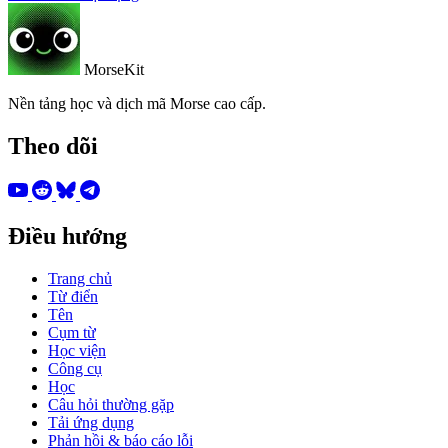
MorseKit
Nền tảng học và dịch mã Morse cao cấp.
Theo dõi
Điều hướng
Trang chủ
Từ điển
Tên
Cụm từ
Học viện
Công cụ
Học
Câu hỏi thường gặp
Tải ứng dụng
Phản hồi & báo cáo lỗi