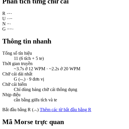
Phân tích từng chữ cái
R
·
−
·
U
·
·
−
N
−
·
G
−
−
·
Thông tin nhanh
Tổng số tín hiệu
11 (6 tích + 5 te)
Thời gian truyền
~3.7s ở 12 WPM · ~2.2s ở 20 WPM
Chữ cái dài nhất
G (--.) · 9 đơn vị
Chữ cái hiếm
Chỉ dùng bảng chữ cái thông dụng
Nhịp điệu
cân bằng giữa tích và te
Bắt đầu bằng R (.-.)
Thêm các từ bắt đầu bằng R
Mã Morse trực quan