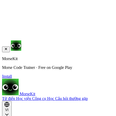
MorseKit
Morse Code Trainer · Free on Google Play
Install
MorseKit
Từ điển
Học viện
Công cụ
Học
Câu hỏi thường gặp
VI