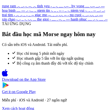
rung ram
.-. ..- -. --. .-.
tinh yeu
- .. -. .... -.-- .
hy vong
.... -.-- ...- ---
hoa binh
.... --- .- -... ..
niem tin
-. .. . -- - .. -.
niem vui
-. .. . -- ...- ..-
trai tim
- .-. .- .. - .. --
giac mo
--. .. .- -.-. -- -
nu cuoi
-. ..- -.-. ..- ---
xin chao
-..- .. -. -.-. ...
the gioi
- .... . --. .. ---
hanh phuc
.... .- -. .... .--
TẢI ỨNG DỤNG
Bắt đầu học mã Morse ngay hôm nay
Có sẵn trên iOS và Android. Tải miễn phí.
Học chỉ trong 5 phút mỗi ngày
Học nhanh gấp 5 lần với ôn tập ngắt quãng
Bộ công cụ âm thanh đầy đủ với tốc độ tùy chỉnh
Download on the
App Store
Get it on
Google Play
Miễn phí · iOS và Android · 27 ngôn ngữ
Xem cách hoạt động