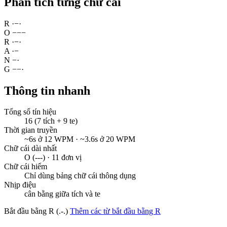
Phân tích từng chữ cái
R
·
−
·
O
−
−
−
R
·
−
·
A
·
−
N
−
·
G
−
−
·
Thông tin nhanh
Tổng số tín hiệu
16 (7 tích + 9 te)
Thời gian truyền
~6s ở 12 WPM · ~3.6s ở 20 WPM
Chữ cái dài nhất
O (---) · 11 đơn vị
Chữ cái hiếm
Chỉ dùng bảng chữ cái thông dụng
Nhịp điệu
cân bằng giữa tích và te
Bắt đầu bằng R (.-.)
Thêm các từ bắt đầu bằng R