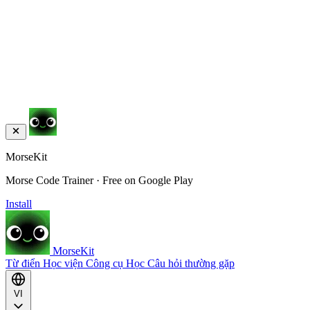
MorseKit
Morse Code Trainer · Free on Google Play
Install
MorseKit
Từ điển
Học viện
Công cụ
Học
Câu hỏi thường gặp
VI