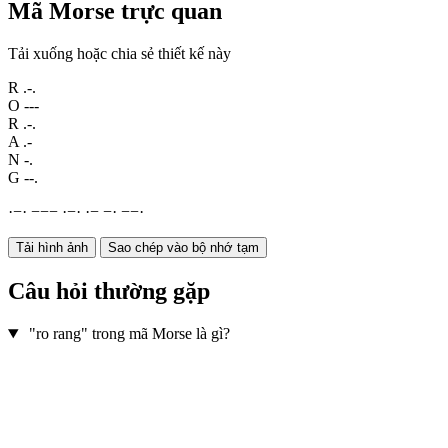
Mã Morse trực quan
Tải xuống hoặc chia sẻ thiết kế này
R
.-.
O
---
R
.-.
A
.-
N
-.
G
--.
·
−
·
−
−
−
·
−
·
·
−
−
·
−
−
·
Tải hình ảnh
Sao chép vào bộ nhớ tạm
Câu hỏi thường gặp
"ro rang" trong mã Morse là gì?