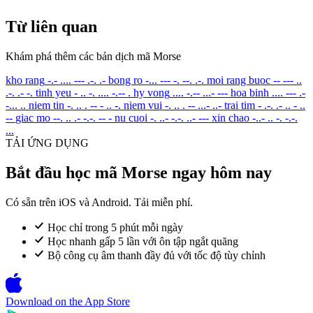
Từ liên quan
Khám phá thêm các bản dịch mã Morse
kho rang
-.- .... --- .-. .-
bong ro
-... --- -. --. .-.
moi rang buoc
-- --- ..
.-. .- -.
tinh yeu
- .. -. .... -.-- .
hy vong
.... -.-- ...- ---
hoa binh
.... --- .-
-... ..
niem tin
-. .. . -- - .. -.
niem vui
-. .. . -- ...- ..-
trai tim
- .-. .- .. - ..
--
giac mo
--. .. .- -.-. -- -
nu cuoi
-. ..- -.-. ..- ---
xin chao
-..- .. -. -.-.
...
TẢI ỨNG DỤNG
Bắt đầu học mã Morse ngay hôm nay
Có sẵn trên iOS và Android. Tải miễn phí.
Học chỉ trong 5 phút mỗi ngày
Học nhanh gấp 5 lần với ôn tập ngắt quãng
Bộ công cụ âm thanh đầy đủ với tốc độ tùy chỉnh
Download on the
App Store