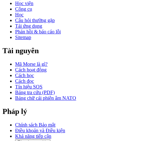
Học viện
Công cụ
Học
Câu hỏi thường gặp
Tải ứng dụng
Phản hồi & báo cáo lỗi
Sitemap
Tài nguyên
Mã Morse là gì?
Cách hoạt động
Cách học
Cách đọc
Tín hiệu SOS
Bảng tra cứu (PDF)
Bảng chữ cái phiên âm NATO
Pháp lý
Chính sách Bảo mật
Điều khoản và Điều kiện
Khả năng tiếp cận