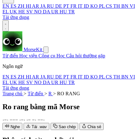
EN
ES
ZH
HI
AR
JA
RU
DE
PT
FR
IT
ID
KO
PL
CS
TH
BN
VI
EL
UK
HE
SV
NO
DA
UR
HU
TR
Tải ứng dụng
MorseKit
Từ điển
Học viện
Công cụ
Học
Câu hỏi thường gặp
Ngôn ngữ
EN
ES
ZH
HI
AR
JA
RU
DE
PT
FR
IT
ID
KO
PL
CS
TH
BN
VI
EL
UK
HE
SV
NO
DA
UR
HU
TR
Tải ứng dụng
Trang chủ
>
Từ điển
>
R
>
RO RANG
Ro rang
bằng mã Morse
·
−
·
−
−
−
·
−
·
·
−
−
·
−
−
·
Nghe
Tải .wav
Sao chép
Chia sẻ