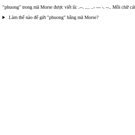
"phuong" trong mã Morse được viết là: .--. .... ..- --- -. --.. Mỗi c
Làm thế nào để gửi "phuong" bằng mã Morse?