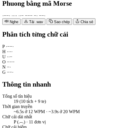
Phuong
bằng mã Morse
·
−
−
·
·
·
·
·
·
·
−
−
−
−
−
·
−
−
·
Nghe
Tải .wav
Sao chép
Chia sẻ
Phân tích từng chữ cái
P
·
−
−
·
H
·
·
·
·
U
·
·
−
O
−
−
−
N
−
·
G
−
−
·
Thông tin nhanh
Tổng số tín hiệu
19 (10 tích + 9 te)
Thời gian truyền
~6.5s ở 12 WPM · ~3.9s ở 20 WPM
Chữ cái dài nhất
P (.--.) · 11 đơn vị
Chữ cái hiếm