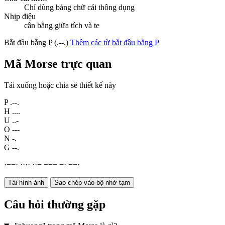
Chỉ dùng bảng chữ cái thông dụng
Nhịp điệu
cân bằng giữa tích và te
Bắt đầu bằng P (.--.)
Thêm các từ bắt đầu bằng P
Mã Morse trực quan
Tải xuống hoặc chia sẻ thiết kế này
P
.--.
H
....
U
..-
O
---
N
-.
G
--.
·
−
−
·
·
·
·
·
·
·
−
−
−
−
−
·
−
−
·
Tải hình ảnh
Sao chép vào bộ nhớ tạm
Câu hỏi thường gặp