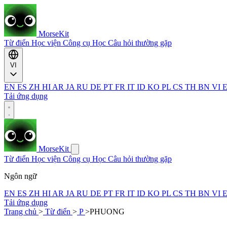
MorseKit
Từ điển
Học viện
Công cụ
Học
Câu hỏi thường gặp
VI
EN
ES
ZH
HI
AR
JA
RU
DE
PT
FR
IT
ID
KO
PL
CS
TH
BN
VI
Tải ứng dụng
MorseKit
Từ điển
Học viện
Công cụ
Học
Câu hỏi thường gặp
Ngôn ngữ
EN
ES
ZH
HI
AR
JA
RU
DE
PT
FR
IT
ID
KO
PL
CS
TH
BN
VI
Tải ứng dụng
Trang chủ
>
Từ điển
>
P
>
PHUONG