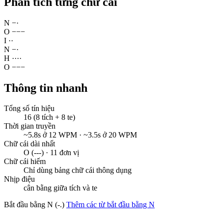
Phân tích từng chữ cái
N
−
·
O
−
−
−
I
·
·
N
−
·
H
·
·
·
·
O
−
−
−
Thông tin nhanh
Tổng số tín hiệu
16 (8 tích + 8 te)
Thời gian truyền
~5.8s ở 12 WPM · ~3.5s ở 20 WPM
Chữ cái dài nhất
O (---) · 11 đơn vị
Chữ cái hiếm
Chỉ dùng bảng chữ cái thông dụng
Nhịp điệu
cân bằng giữa tích và te
Bắt đầu bằng N (-.)
Thêm các từ bắt đầu bằng N