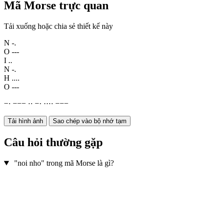
Mã Morse trực quan
Tải xuống hoặc chia sẻ thiết kế này
N
-.
O
---
I
..
N
-.
H
....
O
---
−
·
−
−
−
·
·
−
·
·
·
·
·
−
−
−
Tải hình ảnh
Sao chép vào bộ nhớ tạm
Câu hỏi thường gặp
"noi nho" trong mã Morse là gì?