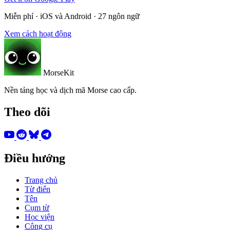
Miễn phí · iOS và Android · 27 ngôn ngữ
Xem cách hoạt động
MorseKit
Nền tảng học và dịch mã Morse cao cấp.
Theo dõi
Điều hướng
Trang chủ
Từ điển
Tên
Cụm từ
Học viện
Công cụ