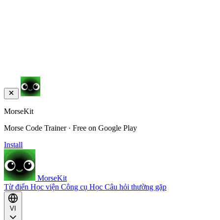
MorseKit
Morse Code Trainer · Free on Google Play
Install
MorseKit
Từ điển
Học viện
Công cụ
Học
Câu hỏi thường gặp
VI