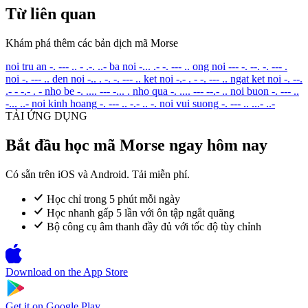
Từ liên quan
Khám phá thêm các bản dịch mã Morse
noi tru an
-. --- .. - .-. ..-
ba noi
-... .- -. --- ..
ong noi
--- -. --. -. --- .
noi
-. --- ..
den noi
-.. . -. -. --- ..
ket noi
-.- . - -. --- ..
ngat ket noi
-. --.
.- - -.- . -
nho be
-. .... --- -... .
nho qua
-. .... --- --.- ..
noi buon
-. --- ..
-... ..-
noi kinh hoang
-. --- .. -.- .. -.
noi vui suong
-. --- .. ...- ..-
TẢI ỨNG DỤNG
Bắt đầu học mã Morse ngay hôm nay
Có sẵn trên iOS và Android. Tải miễn phí.
Học chỉ trong 5 phút mỗi ngày
Học nhanh gấp 5 lần với ôn tập ngắt quãng
Bộ công cụ âm thanh đầy đủ với tốc độ tùy chỉnh
Download on the
App Store
Get it on
Google Play