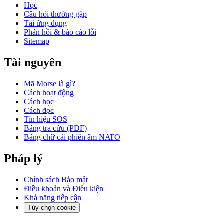
Học
Câu hỏi thường gặp
Tải ứng dụng
Phản hồi & báo cáo lỗi
Sitemap
Tài nguyên
Mã Morse là gì?
Cách hoạt động
Cách học
Cách đọc
Tín hiệu SOS
Bảng tra cứu (PDF)
Bảng chữ cái phiên âm NATO
Pháp lý
Chính sách Bảo mật
Điều khoản và Điều kiện
Khả năng tiếp cận
Tùy chọn cookie