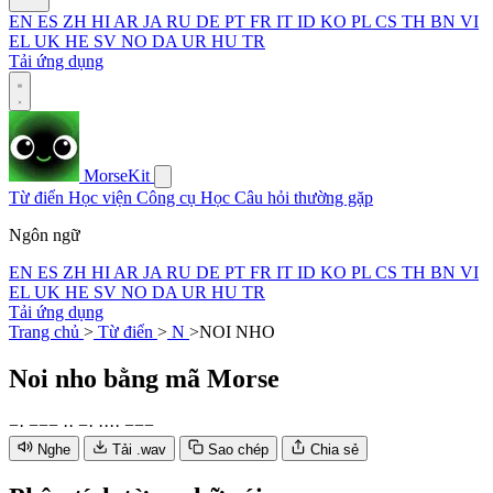
EN
ES
ZH
HI
AR
JA
RU
DE
PT
FR
IT
ID
KO
PL
CS
TH
BN
VI
EL
UK
HE
SV
NO
DA
UR
HU
TR
Tải ứng dụng
MorseKit
Từ điển
Học viện
Công cụ
Học
Câu hỏi thường gặp
Ngôn ngữ
EN
ES
ZH
HI
AR
JA
RU
DE
PT
FR
IT
ID
KO
PL
CS
TH
BN
VI
EL
UK
HE
SV
NO
DA
UR
HU
TR
Tải ứng dụng
Trang chủ
>
Từ điển
>
N
>
NOI NHO
Noi nho
bằng mã Morse
−
·
−
−
−
·
·
−
·
·
·
·
·
−
−
−
Nghe
Tải .wav
Sao chép
Chia sẻ