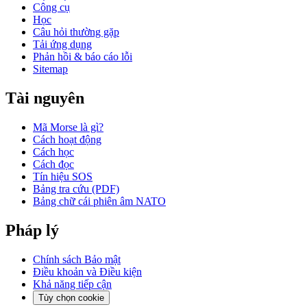
Công cụ
Học
Câu hỏi thường gặp
Tải ứng dụng
Phản hồi & báo cáo lỗi
Sitemap
Tài nguyên
Mã Morse là gì?
Cách hoạt động
Cách học
Cách đọc
Tín hiệu SOS
Bảng tra cứu (PDF)
Bảng chữ cái phiên âm NATO
Pháp lý
Chính sách Bảo mật
Điều khoản và Điều kiện
Khả năng tiếp cận
Tùy chọn cookie