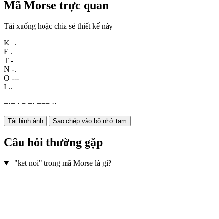
Mã Morse trực quan
Tải xuống hoặc chia sẻ thiết kế này
K
-.-
E
.
T
-
N
-.
O
---
I
..
−
·
−
·
−
−
·
−
−
−
·
·
Tải hình ảnh
Sao chép vào bộ nhớ tạm
Câu hỏi thường gặp
"ket noi" trong mã Morse là gì?