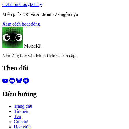
Get it on
Google Play
Miễn phí · iOS và Android · 27 ngôn ngữ
Xem cách hoạt động
MorseKit
Nền tảng học và dịch mã Morse cao cấp.
Theo dõi
Điều hướng
Trang chủ
Từ điển
Tên
Cụm từ
Học viện