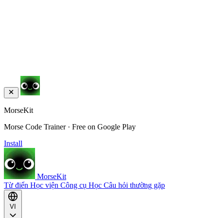
MorseKit
Morse Code Trainer · Free on Google Play
Install
MorseKit
Từ điển
Học viện
Công cụ
Học
Câu hỏi thường gặp
VI