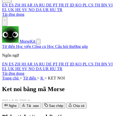
EN
ES
ZH
HI
AR
JA
RU
DE
PT
FR
IT
ID
KO
PL
CS
TH
BN
VI
EL
UK
HE
SV
NO
DA
UR
HU
TR
Tải ứng dụng
MorseKit
Từ điển
Học viện
Công cụ
Học
Câu hỏi thường gặp
Ngôn ngữ
EN
ES
ZH
HI
AR
JA
RU
DE
PT
FR
IT
ID
KO
PL
CS
TH
BN
VI
EL
UK
HE
SV
NO
DA
UR
HU
TR
Tải ứng dụng
Trang chủ
>
Từ điển
>
K
>
KET NOI
Ket noi
bằng mã Morse
−
·
−
·
−
−
·
−
−
−
·
·
Nghe
Tải .wav
Sao chép
Chia sẻ