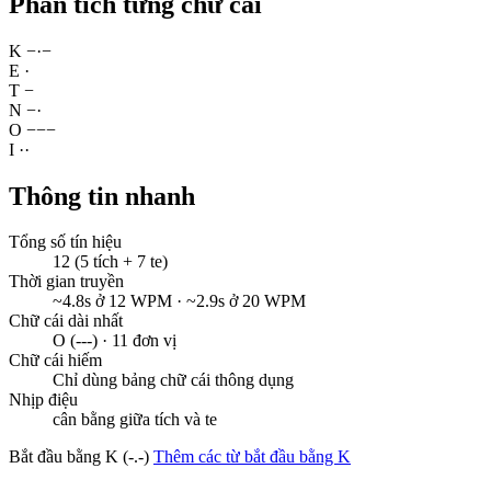
Phân tích từng chữ cái
K
−
·
−
E
·
T
−
N
−
·
O
−
−
−
I
·
·
Thông tin nhanh
Tổng số tín hiệu
12 (5 tích + 7 te)
Thời gian truyền
~4.8s ở 12 WPM · ~2.9s ở 20 WPM
Chữ cái dài nhất
O (---) · 11 đơn vị
Chữ cái hiếm
Chỉ dùng bảng chữ cái thông dụng
Nhịp điệu
cân bằng giữa tích và te
Bắt đầu bằng K (-.-)
Thêm các từ bắt đầu bằng K