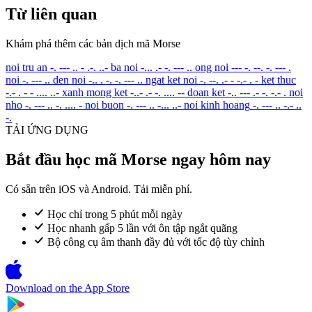
Từ liên quan
Khám phá thêm các bản dịch mã Morse
noi tru an
-. --- .. - .-. ..-
ba noi
-... .- -. --- ..
ong noi
--- -. --. -. --- .
noi
-. --- ..
den noi
-.. . -. -. --- ..
ngat ket noi
-. --. .- - -.- . -
ket thuc
-.- . - - .... ..-
xanh mong ket
-..- .- -. .... --
doan ket
-.. --- .- -. -.- .
noi
nho
-. --- .. -. .... -
noi buon
-. --- .. -... ..-
noi kinh hoang
-. --- .. -.- ..
-.
TẢI ỨNG DỤNG
Bắt đầu học mã Morse ngay hôm nay
Có sẵn trên iOS và Android. Tải miễn phí.
Học chỉ trong 5 phút mỗi ngày
Học nhanh gấp 5 lần với ôn tập ngắt quãng
Bộ công cụ âm thanh đầy đủ với tốc độ tùy chỉnh
Download on the
App Store