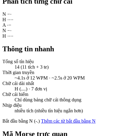
Phân tích từng chữ cái
N
−
·
H
·
·
·
·
A
·
−
N
−
·
H
·
·
·
·
Thông tin nhanh
Tổng số tín hiệu
14 (11 tích + 3 te)
Thời gian truyền
~4.1s ở 12 WPM · ~2.5s ở 20 WPM
Chữ cái dài nhất
H (....) · 7 đơn vị
Chữ cái hiếm
Chỉ dùng bảng chữ cái thông dụng
Nhịp điệu
nhiều tích (nhiều tín hiệu ngắn hơn)
Bắt đầu bằng N (-.)
Thêm các từ bắt đầu bằng N
Mã Morse trực quan