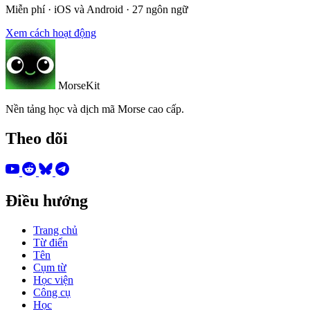
Miễn phí · iOS và Android · 27 ngôn ngữ
Xem cách hoạt động
MorseKit
Nền tảng học và dịch mã Morse cao cấp.
Theo dõi
Điều hướng
Trang chủ
Từ điển
Tên
Cụm từ
Học viện
Công cụ
Học