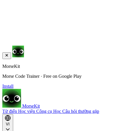
MorseKit
Morse Code Trainer · Free on Google Play
Install
MorseKit
Từ điển
Học viện
Công cụ
Học
Câu hỏi thường gặp
VI