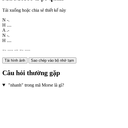
Tải xuống hoặc chia sẻ thiết kế này
N
-.
H
....
A
.-
N
-.
H
....
−
·
·
·
·
·
·
−
−
·
·
·
·
·
Tải hình ảnh
Sao chép vào bộ nhớ tạm
Câu hỏi thường gặp
"nhanh" trong mã Morse là gì?