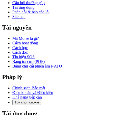
Câu hỏi thường gặp
Tải ứng dụng
Phản hồi & báo cáo lỗi
Sitemap
Tài nguyên
Mã Morse là gì?
Cách hoạt động
Cách học
Cách đọc
Tín hiệu SOS
Bảng tra cứu (PDF)
Bảng chữ cái phiên âm NATO
Pháp lý
Chính sách Bảo mật
Điều khoản và Điều kiện
Khả năng tiếp cận
Tùy chọn cookie
Tải ứng dụng