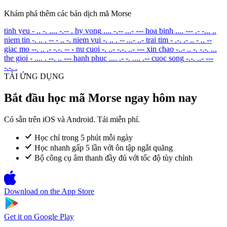
Khám phá thêm các bản dịch mã Morse
tinh yeu
- .. -. .... -.-- .
hy vong
.... -.-- ...- ---
hoa binh
.... --- .- -... ..
niem tin
-. .. . -- - .. -.
niem vui
-. .. . -- ...- ..-
trai tim
- .-. .- .. - .. --
giac mo
--. .. .- -.-. -- -
nu cuoi
-. ..- -.-. ..- ---
xin chao
-..- .. -. -.-. ...
the gioi
- .... . --. .. ---
hanh phuc
.... .- -. .... .--
cuoc song
-.-. ..- ---
-.-. .
TẢI ỨNG DỤNG
Bắt đầu học mã Morse ngay hôm nay
Có sẵn trên iOS và Android. Tải miễn phí.
Học chỉ trong 5 phút mỗi ngày
Học nhanh gấp 5 lần với ôn tập ngắt quãng
Bộ công cụ âm thanh đầy đủ với tốc độ tùy chỉnh
Download on the
App Store
Get it on
Google Play