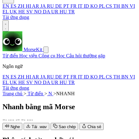
EN
ES
ZH
HI
AR
JA
RU
DE
PT
FR
IT
ID
KO
PL
CS
TH
BN
VI
EL
UK
HE
SV
NO
DA
UR
HU
TR
Tải ứng dụng
MorseKit
Từ điển
Học viện
Công cụ
Học
Câu hỏi thường gặp
Ngôn ngữ
EN
ES
ZH
HI
AR
JA
RU
DE
PT
FR
IT
ID
KO
PL
CS
TH
BN
VI
EL
UK
HE
SV
NO
DA
UR
HU
TR
Tải ứng dụng
Trang chủ
>
Từ điển
>
N
>
NHANH
Nhanh
bằng mã Morse
−
·
·
·
·
·
·
−
−
·
·
·
·
·
Nghe
Tải .wav
Sao chép
Chia sẻ