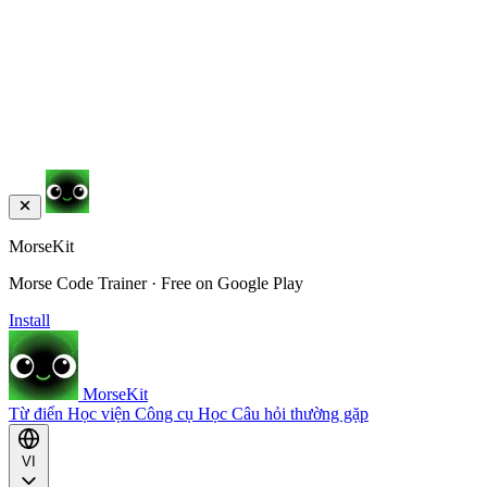
MorseKit
Morse Code Trainer · Free on Google Play
Install
MorseKit
Từ điển
Học viện
Công cụ
Học
Câu hỏi thường gặp
VI