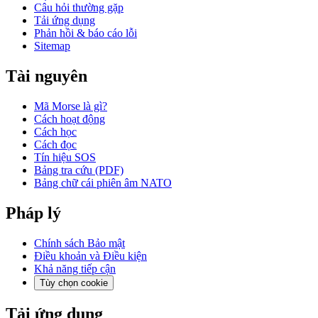
Câu hỏi thường gặp
Tải ứng dụng
Phản hồi & báo cáo lỗi
Sitemap
Tài nguyên
Mã Morse là gì?
Cách hoạt động
Cách học
Cách đọc
Tín hiệu SOS
Bảng tra cứu (PDF)
Bảng chữ cái phiên âm NATO
Pháp lý
Chính sách Bảo mật
Điều khoản và Điều kiện
Khả năng tiếp cận
Tùy chọn cookie
Tải ứng dụng