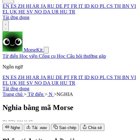
EN
ES
ZH
HI
AR
JA
RU
DE
PT
FR
IT
ID
KO
PL
CS
TH
BN
VI
EL
UK
HE
SV
NO
DA
UR
HU
TR
Tải ứng dụng
MorseKit
Từ điển
Học viện
Công cụ
Học
Câu hỏi thường gặp
Ngôn ngữ
EN
ES
ZH
HI
AR
JA
RU
DE
PT
FR
IT
ID
KO
PL
CS
TH
BN
VI
EL
UK
HE
SV
NO
DA
UR
HU
TR
Tải ứng dụng
Trang chủ
>
Từ điển
>
N
>
NGHIA
Nghia
bằng mã Morse
−
·
−
−
·
·
·
·
·
·
·
·
−
Nghe
Tải .wav
Sao chép
Chia sẻ