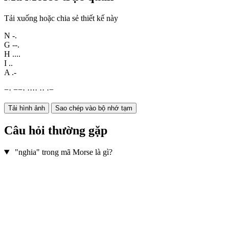
Tải xuống hoặc chia sẻ thiết kế này
N
-.
G
--.
H
....
I
..
A
.-
−
·
−
−
·
·
·
·
·
·
·
·
−
Tải hình ảnh
Sao chép vào bộ nhớ tạm
Câu hỏi thường gặp
"nghia" trong mã Morse là gì?