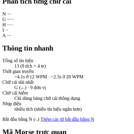
Phân tích từng chữ cái
N
−
·
G
−
−
·
H
·
·
·
·
I
·
·
A
·
−
Thông tin nhanh
Tổng số tín hiệu
13 (9 tích + 4 te)
Thời gian truyền
~4.1s ở 12 WPM · ~2.5s ở 20 WPM
Chữ cái dài nhất
G (--.) · 9 đơn vị
Chữ cái hiếm
Chỉ dùng bảng chữ cái thông dụng
Nhịp điệu
nhiều tích (nhiều tín hiệu ngắn hơn)
Bắt đầu bằng N (-.)
Thêm các từ bắt đầu bằng N
Mã Morse trực quan