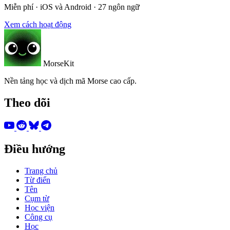
Miễn phí · iOS và Android · 27 ngôn ngữ
Xem cách hoạt động
MorseKit
Nền tảng học và dịch mã Morse cao cấp.
Theo dõi
Điều hướng
Trang chủ
Từ điển
Tên
Cụm từ
Học viện
Công cụ
Học