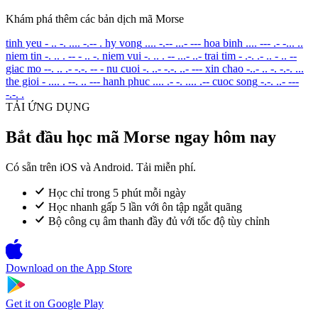
Khám phá thêm các bản dịch mã Morse
tinh yeu
- .. -. .... -.-- .
hy vong
.... -.-- ...- ---
hoa binh
.... --- .- -... ..
niem tin
-. .. . -- - .. -.
niem vui
-. .. . -- ...- ..-
trai tim
- .-. .- .. - .. --
giac mo
--. .. .- -.-. -- -
nu cuoi
-. ..- -.-. ..- ---
xin chao
-..- .. -. -.-. ...
the gioi
- .... . --. .. ---
hanh phuc
.... .- -. .... .--
cuoc song
-.-. ..- ---
-.-. .
TẢI ỨNG DỤNG
Bắt đầu học mã Morse ngay hôm nay
Có sẵn trên iOS và Android. Tải miễn phí.
Học chỉ trong 5 phút mỗi ngày
Học nhanh gấp 5 lần với ôn tập ngắt quãng
Bộ công cụ âm thanh đầy đủ với tốc độ tùy chỉnh
Download on the
App Store
Get it on
Google Play