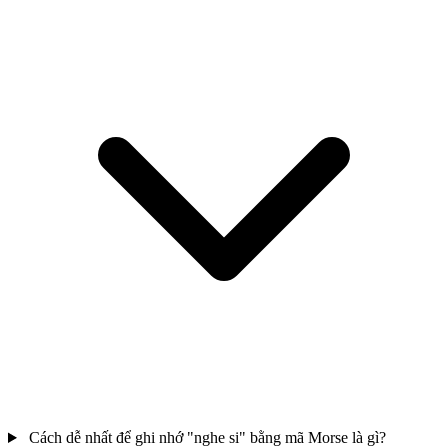
Cách dễ nhất để ghi nhớ "nghe si" bằng mã Morse là gì?