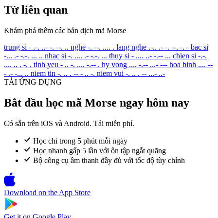
Từ liên quan
Khám phá thêm các bản dịch mã Morse
trung si
- .-. ..- -. --. ..
nghe
-. --. .... .
lang nghe
.-.. .- -. --. -. -
bac si
-... .- -.-. ... ..
nhac si
-. .... .- -.-. ...
thuy si
- .... ..- -.-- ...
chien si
-.-.
.... .. . -. .
tinh yeu
- .. -. .... -.-- .
hy vong
.... -.-- ...- ---
hoa binh
.... --
- .- -... ..
niem tin
-. .. . -- - .. -.
niem vui
-. .. . -- ...- ..-
TẢI ỨNG DỤNG
Bắt đầu học mã Morse ngay hôm nay
Có sẵn trên iOS và Android. Tải miễn phí.
Học chỉ trong 5 phút mỗi ngày
Học nhanh gấp 5 lần với ôn tập ngắt quãng
Bộ công cụ âm thanh đầy đủ với tốc độ tùy chỉnh
Download on the
App Store
Get it on
Google Play