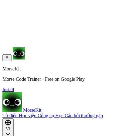
MorseKit
Morse Code Trainer · Free on Google Play
Install
MorseKit
Từ điển
Học viện
Công cụ
Học
Câu hỏi thường gặp
VI