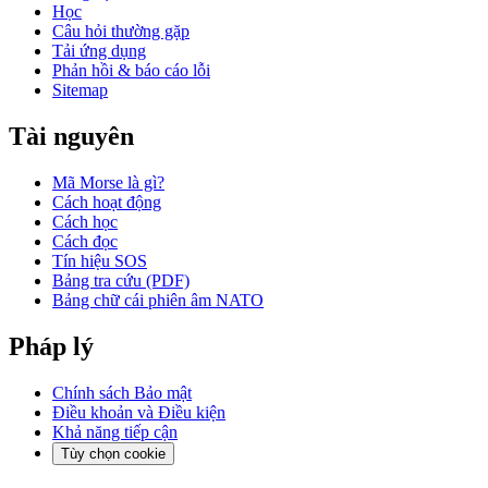
Học
Câu hỏi thường gặp
Tải ứng dụng
Phản hồi & báo cáo lỗi
Sitemap
Tài nguyên
Mã Morse là gì?
Cách hoạt động
Cách học
Cách đọc
Tín hiệu SOS
Bảng tra cứu (PDF)
Bảng chữ cái phiên âm NATO
Pháp lý
Chính sách Bảo mật
Điều khoản và Điều kiện
Khả năng tiếp cận
Tùy chọn cookie