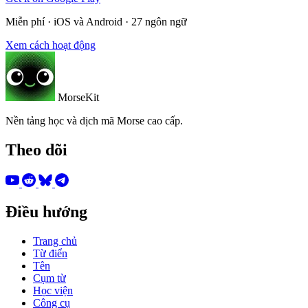
Miễn phí · iOS và Android · 27 ngôn ngữ
Xem cách hoạt động
MorseKit
Nền tảng học và dịch mã Morse cao cấp.
Theo dõi
Điều hướng
Trang chủ
Từ điển
Tên
Cụm từ
Học viện
Công cụ