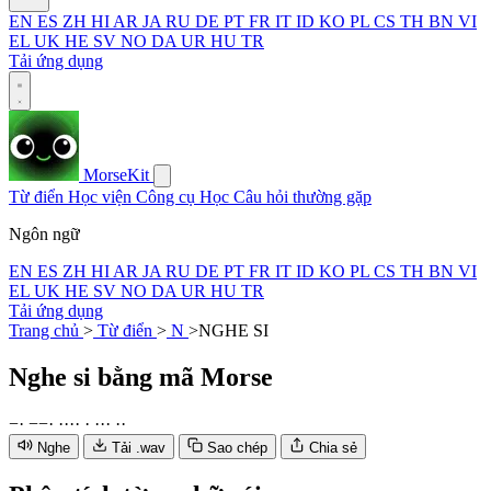
EN
ES
ZH
HI
AR
JA
RU
DE
PT
FR
IT
ID
KO
PL
CS
TH
BN
VI
EL
UK
HE
SV
NO
DA
UR
HU
TR
Tải ứng dụng
MorseKit
Từ điển
Học viện
Công cụ
Học
Câu hỏi thường gặp
Ngôn ngữ
EN
ES
ZH
HI
AR
JA
RU
DE
PT
FR
IT
ID
KO
PL
CS
TH
BN
VI
EL
UK
HE
SV
NO
DA
UR
HU
TR
Tải ứng dụng
Trang chủ
>
Từ điển
>
N
>
NGHE SI
Nghe si
bằng mã Morse
−
·
−
−
·
·
·
·
·
·
·
·
·
·
·
Nghe
Tải .wav
Sao chép
Chia sẻ