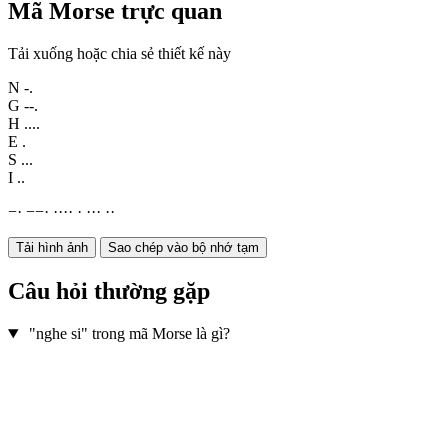
Mã Morse trực quan
Tải xuống hoặc chia sẻ thiết kế này
N
-.
G
--.
H
....
E
.
S
...
I
..
−
·
−
−
·
·
·
·
·
·
·
·
·
·
·
Tải hình ảnh
Sao chép vào bộ nhớ tạm
Câu hỏi thường gặp
"nghe si" trong mã Morse là gì?