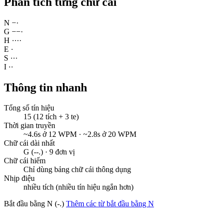
Phân tích từng chữ cái
N
−
·
G
−
−
·
H
·
·
·
·
E
·
S
·
·
·
I
·
·
Thông tin nhanh
Tổng số tín hiệu
15 (12 tích + 3 te)
Thời gian truyền
~4.6s ở 12 WPM · ~2.8s ở 20 WPM
Chữ cái dài nhất
G (--.) · 9 đơn vị
Chữ cái hiếm
Chỉ dùng bảng chữ cái thông dụng
Nhịp điệu
nhiều tích (nhiều tín hiệu ngắn hơn)
Bắt đầu bằng N (-.)
Thêm các từ bắt đầu bằng N