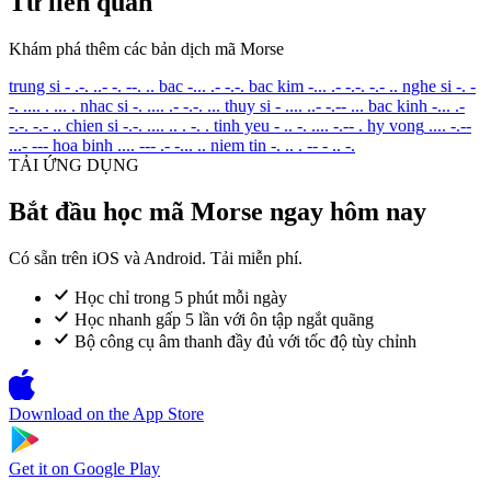
Từ liên quan
Khám phá thêm các bản dịch mã Morse
trung si
- .-. ..- -. --. ..
bac
-... .- -.-.
bac kim
-... .- -.-. -.- ..
nghe si
-. -
-. .... . ... .
nhac si
-. .... .- -.-. ...
thuy si
- .... ..- -.-- ...
bac kinh
-... .-
-.-. -.- ..
chien si
-.-. .... .. . -. .
tinh yeu
- .. -. .... -.-- .
hy vong
.... -.--
...- ---
hoa binh
.... --- .- -... ..
niem tin
-. .. . -- - .. -.
TẢI ỨNG DỤNG
Bắt đầu học mã Morse ngay hôm nay
Có sẵn trên iOS và Android. Tải miễn phí.
Học chỉ trong 5 phút mỗi ngày
Học nhanh gấp 5 lần với ôn tập ngắt quãng
Bộ công cụ âm thanh đầy đủ với tốc độ tùy chỉnh
Download on the
App Store
Get it on
Google Play