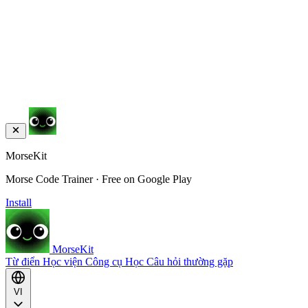
MorseKit
Morse Code Trainer · Free on Google Play
Install
MorseKit
Từ điển
Học viện
Công cụ
Học
Câu hỏi thường gặp
VI