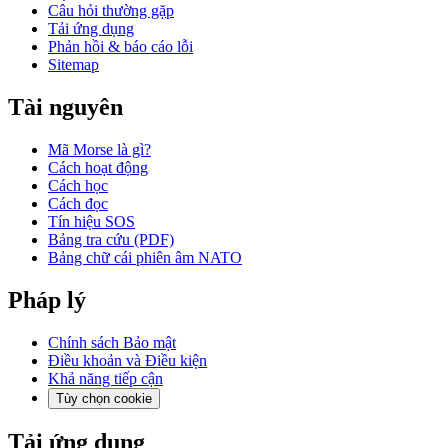
Câu hỏi thường gặp
Tải ứng dụng
Phản hồi & báo cáo lỗi
Sitemap
Tài nguyên
Mã Morse là gì?
Cách hoạt động
Cách học
Cách đọc
Tín hiệu SOS
Bảng tra cứu (PDF)
Bảng chữ cái phiên âm NATO
Pháp lý
Chính sách Bảo mật
Điều khoản và Điều kiện
Khả năng tiếp cận
Tùy chọn cookie
Tải ứng dụng