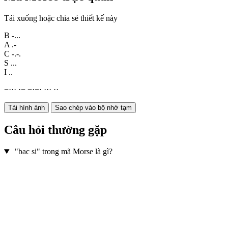
Tải xuống hoặc chia sẻ thiết kế này
B
-...
A
.-
C
-.-.
S
...
I
..
−
·
·
·
·
−
−
·
−
·
·
·
·
·
·
Tải hình ảnh
Sao chép vào bộ nhớ tạm
Câu hỏi thường gặp
"bac si" trong mã Morse là gì?