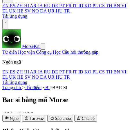
EN
ES
ZH
HI
AR
JA
RU
DE
PT
FR
IT
ID
KO
PL
CS
TH
BN
VI
EL
UK
HE
SV
NO
DA
UR
HU
TR
Tải ứng dụng
MorseKit
Từ điển
Học viện
Công cụ
Học
Câu hỏi thường gặp
Ngôn ngữ
EN
ES
ZH
HI
AR
JA
RU
DE
PT
FR
IT
ID
KO
PL
CS
TH
BN
VI
EL
UK
HE
SV
NO
DA
UR
HU
TR
Tải ứng dụng
Trang chủ
>
Từ điển
>
B
>
BAC SI
Bac si
bằng mã Morse
−
·
·
·
·
−
−
·
−
·
·
·
·
·
·
Nghe
Tải .wav
Sao chép
Chia sẻ