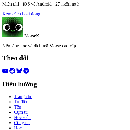
Miễn phí · iOS và Android · 27 ngôn ngữ
Xem cách hoạt động
MorseKit
Nền tảng học và dịch mã Morse cao cấp.
Theo dõi
Điều hướng
Trang chủ
Từ điển
Tên
Cụm từ
Học viện
Công cụ
Học