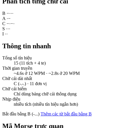
Phân tích từng chữ cái
B
−
·
·
·
A
·
−
C
−
·
−
·
S
·
·
·
I
·
·
Thông tin nhanh
Tổng số tín hiệu
15 (11 tích + 4 te)
Thời gian truyền
~4.6s ở 12 WPM · ~2.8s ở 20 WPM
Chữ cái dài nhất
C (-.-.) · 11 đơn vị
Chữ cái hiếm
Chỉ dùng bảng chữ cái thông dụng
Nhịp điệu
nhiều tích (nhiều tín hiệu ngắn hơn)
Bắt đầu bằng B (-...)
Thêm các từ bắt đầu bằng B
Mã Morse trực quan