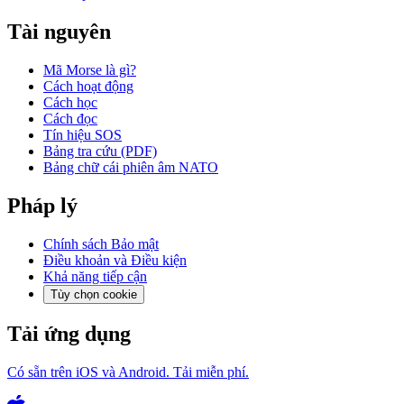
Tài nguyên
Mã Morse là gì?
Cách hoạt động
Cách học
Cách đọc
Tín hiệu SOS
Bảng tra cứu (PDF)
Bảng chữ cái phiên âm NATO
Pháp lý
Chính sách Bảo mật
Điều khoản và Điều kiện
Khả năng tiếp cận
Tùy chọn cookie
Tải ứng dụng
Có sẵn trên iOS và Android. Tải miễn phí.