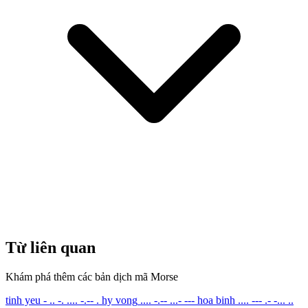
Từ liên quan
Khám phá thêm các bản dịch mã Morse
tinh yeu
- .. -. .... -.-- .
hy vong
.... -.-- ...- ---
hoa binh
.... --- .- -... ..