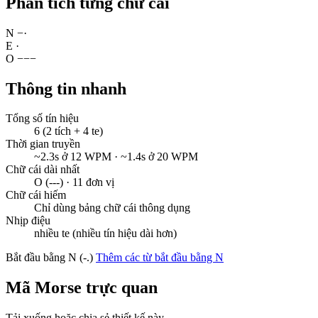
Phân tích từng chữ cái
N
−
·
E
·
O
−
−
−
Thông tin nhanh
Tổng số tín hiệu
6 (2 tích + 4 te)
Thời gian truyền
~2.3s ở 12 WPM · ~1.4s ở 20 WPM
Chữ cái dài nhất
O (---) · 11 đơn vị
Chữ cái hiếm
Chỉ dùng bảng chữ cái thông dụng
Nhịp điệu
nhiều te (nhiều tín hiệu dài hơn)
Bắt đầu bằng N (-.)
Thêm các từ bắt đầu bằng N
Mã Morse trực quan
Tải xuống hoặc chia sẻ thiết kế này