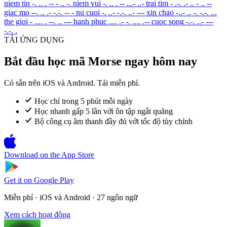
niem tin
-. .. . -- - .. -.
niem vui
-. .. . -- ...- ..-
trai tim
- .-. .- .. - .. --
giac mo
--. .. .- -.-. -- -
nu cuoi
-. ..- -.-. ..- ---
xin chao
-..- .. -. -.-. ...
the gioi
- .... . --. .. ---
hanh phuc
.... .- -. .... .--
cuoc song
-.-. ..- ---
-.-. .
TẢI ỨNG DỤNG
Bắt đầu học mã Morse ngay hôm nay
Có sẵn trên iOS và Android. Tải miễn phí.
Học chỉ trong 5 phút mỗi ngày
Học nhanh gấp 5 lần với ôn tập ngắt quãng
Bộ công cụ âm thanh đầy đủ với tốc độ tùy chỉnh
Download on the
App Store
Get it on
Google Play
Miễn phí · iOS và Android · 27 ngôn ngữ
Xem cách hoạt động