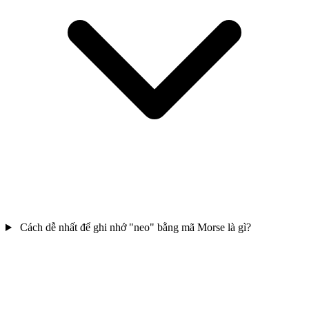
Cách dễ nhất để ghi nhớ "neo" bằng mã Morse là gì?