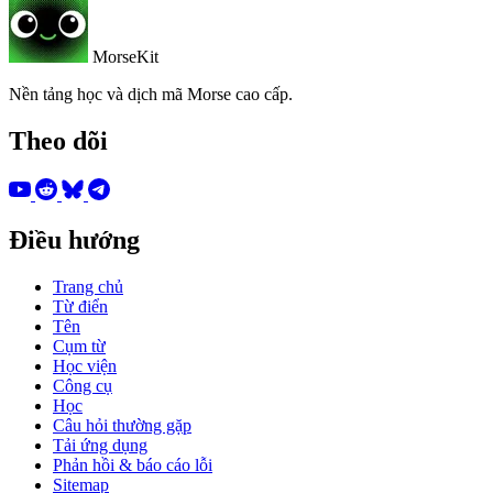
MorseKit
Nền tảng học và dịch mã Morse cao cấp.
Theo dõi
Điều hướng
Trang chủ
Từ điển
Tên
Cụm từ
Học viện
Công cụ
Học
Câu hỏi thường gặp
Tải ứng dụng
Phản hồi & báo cáo lỗi
Sitemap