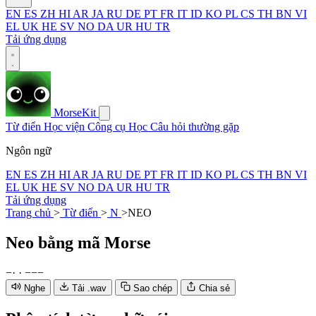
EN
ES
ZH
HI
AR
JA
RU
DE
PT
FR
IT
ID
KO
PL
CS
TH
BN
VI
EL
UK
HE
SV
NO
DA
UR
HU
TR
Tải ứng dụng
MorseKit
Từ điển
Học viện
Công cụ
Học
Câu hỏi thường gặp
Ngôn ngữ
EN
ES
ZH
HI
AR
JA
RU
DE
PT
FR
IT
ID
KO
PL
CS
TH
BN
VI
EL
UK
HE
SV
NO
DA
UR
HU
TR
Tải ứng dụng
Trang chủ
>
Từ điển
>
N
>
NEO
Neo
bằng mã Morse
−
·
·
−
−
−
Nghe
Tải .wav
Sao chép
Chia sẻ