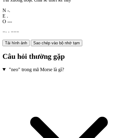
N
-.
E
.
O
---
−
·
·
−
−
−
Tải hình ảnh
Sao chép vào bộ nhớ tạm
Câu hỏi thường gặp
"neo" trong mã Morse là gì?