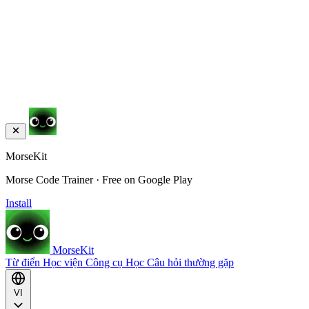
MorseKit
Morse Code Trainer · Free on Google Play
Install
MorseKit
Từ điển
Học viện
Công cụ
Học
Câu hỏi thường gặp
VI