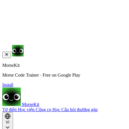
MorseKit
Morse Code Trainer · Free on Google Play
Install
MorseKit
Từ điển
Học viện
Công cụ
Học
Câu hỏi thường gặp
VI