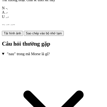
N
-.
A
.-
U
..-
−
·
·
−
·
·
−
Tải hình ảnh
Sao chép vào bộ nhớ tạm
Câu hỏi thường gặp
"nau" trong mã Morse là gì?