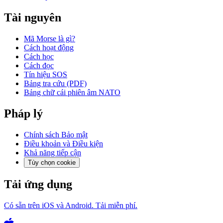
Tài nguyên
Mã Morse là gì?
Cách hoạt động
Cách học
Cách đọc
Tín hiệu SOS
Bảng tra cứu (PDF)
Bảng chữ cái phiên âm NATO
Pháp lý
Chính sách Bảo mật
Điều khoản và Điều kiện
Khả năng tiếp cận
Tùy chọn cookie
Tải ứng dụng
Có sẵn trên iOS và Android. Tải miễn phí.