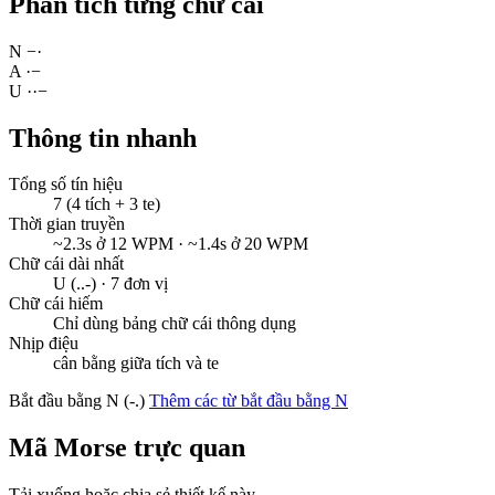
Phân tích từng chữ cái
N
−
·
A
·
−
U
·
·
−
Thông tin nhanh
Tổng số tín hiệu
7 (4 tích + 3 te)
Thời gian truyền
~2.3s ở 12 WPM · ~1.4s ở 20 WPM
Chữ cái dài nhất
U (..-) · 7 đơn vị
Chữ cái hiếm
Chỉ dùng bảng chữ cái thông dụng
Nhịp điệu
cân bằng giữa tích và te
Bắt đầu bằng N (-.)
Thêm các từ bắt đầu bằng N
Mã Morse trực quan
Tải xuống hoặc chia sẻ thiết kế này