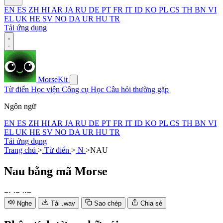
EN
ES
ZH
HI
AR
JA
RU
DE
PT
FR
IT
ID
KO
PL
CS
TH
BN
VI
EL
UK
HE
SV
NO
DA
UR
HU
TR
Tải ứng dụng
MorseKit
Từ điển
Học viện
Công cụ
Học
Câu hỏi thường gặp
Ngôn ngữ
EN
ES
ZH
HI
AR
JA
RU
DE
PT
FR
IT
ID
KO
PL
CS
TH
BN
VI
EL
UK
HE
SV
NO
DA
UR
HU
TR
Tải ứng dụng
Trang chủ
>
Từ điển
>
N
>
NAU
Nau
bằng mã Morse
−
·
·
−
·
·
−
Nghe
Tải .wav
Sao chép
Chia sẻ