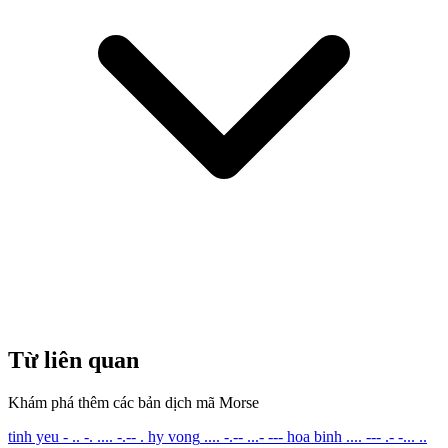
Từ liên quan
Khám phá thêm các bản dịch mã Morse
tinh yeu
- .. -. .... -.-- .
hy vong
.... -.-- ...- ---
hoa binh
.... --- .- -... ..