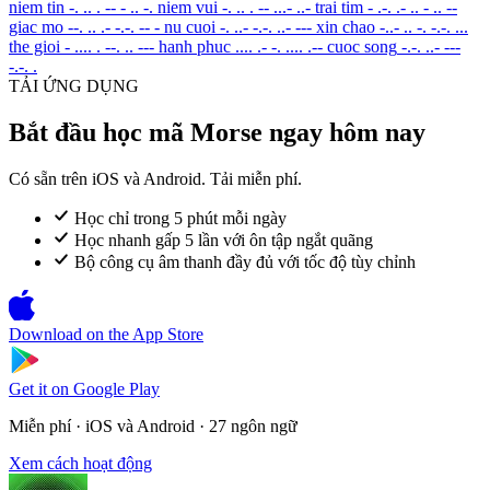
niem tin
-. .. . -- - .. -.
niem vui
-. .. . -- ...- ..-
trai tim
- .-. .- .. - .. --
giac mo
--. .. .- -.-. -- -
nu cuoi
-. ..- -.-. ..- ---
xin chao
-..- .. -. -.-. ...
the gioi
- .... . --. .. ---
hanh phuc
.... .- -. .... .--
cuoc song
-.-. ..- ---
-.-. .
TẢI ỨNG DỤNG
Bắt đầu học mã Morse ngay hôm nay
Có sẵn trên iOS và Android. Tải miễn phí.
Học chỉ trong 5 phút mỗi ngày
Học nhanh gấp 5 lần với ôn tập ngắt quãng
Bộ công cụ âm thanh đầy đủ với tốc độ tùy chỉnh
Download on the
App Store
Get it on
Google Play
Miễn phí · iOS và Android · 27 ngôn ngữ
Xem cách hoạt động