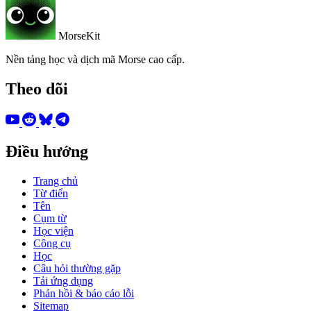
MorseKit
Nền tảng học và dịch mã Morse cao cấp.
Theo dõi
Điều hướng
Trang chủ
Từ điển
Tên
Cụm từ
Học viện
Công cụ
Học
Câu hỏi thường gặp
Tải ứng dụng
Phản hồi & báo cáo lỗi
Sitemap