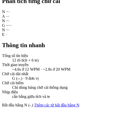
Phân tích từng chữ cái
N
−
·
A
·
−
N
−
·
G
−
−
·
N
−
·
E
·
Thông tin nhanh
Tổng số tín hiệu
12 (6 tích + 6 te)
Thời gian truyền
~4.6s ở 12 WPM · ~2.8s ở 20 WPM
Chữ cái dài nhất
G (--.) · 9 đơn vị
Chữ cái hiếm
Chỉ dùng bảng chữ cái thông dụng
Nhịp điệu
cân bằng giữa tích và te
Bắt đầu bằng N (-.)
Thêm các từ bắt đầu bằng N