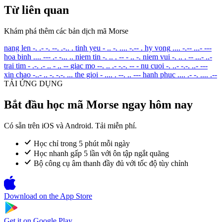
Từ liên quan
Khám phá thêm các bản dịch mã Morse
nang len
-. .- -. --. .-.. .
tinh yeu
- .. -. .... -.-- .
hy vong
.... -.-- ...- ---
hoa binh
.... --- .- -... ..
niem tin
-. .. . -- - .. -.
niem vui
-. .. . -- ...- ..-
trai tim
- .-. .- .. - .. --
giac mo
--. .. .- -.-. -- -
nu cuoi
-. ..- -.-. ..- ---
xin chao
-..- .. -. -.-. ...
the gioi
- .... . --. .. ---
hanh phuc
.... .- -. .... .--
TẢI ỨNG DỤNG
Bắt đầu học mã Morse ngay hôm nay
Có sẵn trên iOS và Android. Tải miễn phí.
Học chỉ trong 5 phút mỗi ngày
Học nhanh gấp 5 lần với ôn tập ngắt quãng
Bộ công cụ âm thanh đầy đủ với tốc độ tùy chỉnh
Download on the
App Store
Get it on
Google Play