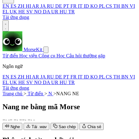
EN
ES
ZH
HI
AR
JA
RU
DE
PT
FR
IT
ID
KO
PL
CS
TH
BN
VI
EL
UK
HE
SV
NO
DA
UR
HU
TR
Tải ứng dụng
MorseKit
Từ điển
Học viện
Công cụ
Học
Câu hỏi thường gặp
Ngôn ngữ
EN
ES
ZH
HI
AR
JA
RU
DE
PT
FR
IT
ID
KO
PL
CS
TH
BN
VI
EL
UK
HE
SV
NO
DA
UR
HU
TR
Tải ứng dụng
Trang chủ
>
Từ điển
>
N
>
NANG NE
Nang ne
bằng mã Morse
−
·
·
−
−
·
−
−
·
−
·
·
Nghe
Tải .wav
Sao chép
Chia sẻ