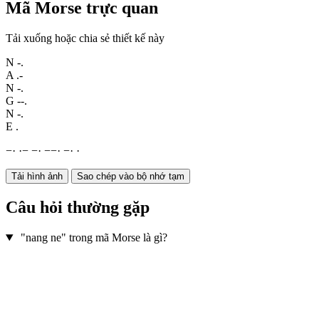
Mã Morse trực quan
Tải xuống hoặc chia sẻ thiết kế này
N
-.
A
.-
N
-.
G
--.
N
-.
E
.
−
·
·
−
−
·
−
−
·
−
·
·
Tải hình ảnh
Sao chép vào bộ nhớ tạm
Câu hỏi thường gặp
"nang ne" trong mã Morse là gì?