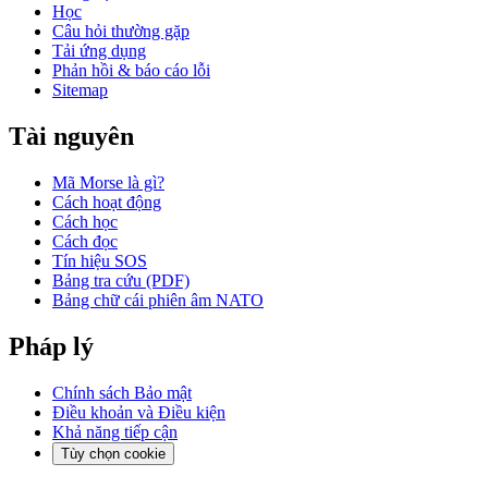
Học
Câu hỏi thường gặp
Tải ứng dụng
Phản hồi & báo cáo lỗi
Sitemap
Tài nguyên
Mã Morse là gì?
Cách hoạt động
Cách học
Cách đọc
Tín hiệu SOS
Bảng tra cứu (PDF)
Bảng chữ cái phiên âm NATO
Pháp lý
Chính sách Bảo mật
Điều khoản và Điều kiện
Khả năng tiếp cận
Tùy chọn cookie