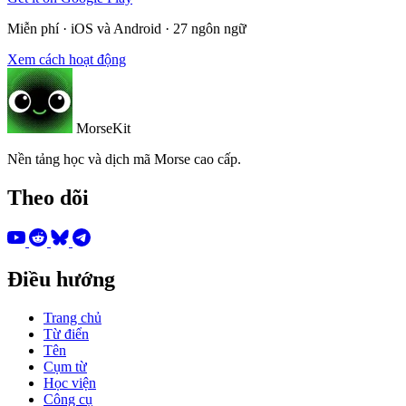
Miễn phí · iOS và Android · 27 ngôn ngữ
Xem cách hoạt động
MorseKit
Nền tảng học và dịch mã Morse cao cấp.
Theo dõi
Điều hướng
Trang chủ
Từ điển
Tên
Cụm từ
Học viện
Công cụ