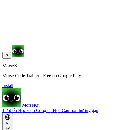
MorseKit
Morse Code Trainer · Free on Google Play
Install
MorseKit
Từ điển
Học viện
Công cụ
Học
Câu hỏi thường gặp
VI