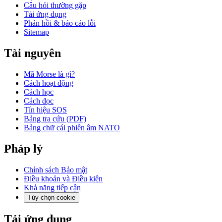
Câu hỏi thường gặp
Tải ứng dụng
Phản hồi & báo cáo lỗi
Sitemap
Tài nguyên
Mã Morse là gì?
Cách hoạt động
Cách học
Cách đọc
Tín hiệu SOS
Bảng tra cứu (PDF)
Bảng chữ cái phiên âm NATO
Pháp lý
Chính sách Bảo mật
Điều khoản và Điều kiện
Khả năng tiếp cận
Tùy chọn cookie
Tải ứng dụng