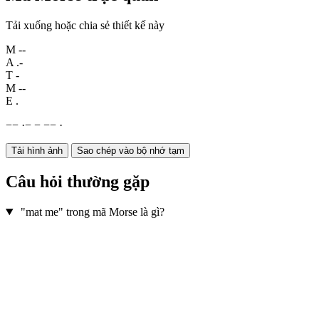
Tải xuống hoặc chia sẻ thiết kế này
M
--
A
.-
T
-
M
--
E
.
−
−
·
−
−
−
−
·
Tải hình ảnh
Sao chép vào bộ nhớ tạm
Câu hỏi thường gặp
"mat me" trong mã Morse là gì?