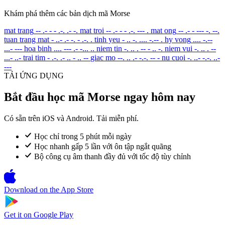
Khám phá thêm các bản dịch mã Morse
mat trang
-- .- - - .-. .- -.
mat troi
-- .- - - .-. --- .
mat ong
-- .- - --- -. --.
tuan trang mat
- ..- .- -. - .-. .
tinh yeu
- .. -. .... -.-- .
hy vong
.... -.--
...- ---
hoa binh
.... --- .- -... ..
niem tin
-. .. . -- - .. -.
niem vui
-. .. . --
...- ..-
trai tim
- .-. .- .. - .. --
giac mo
--. .. .- -.-. -- -
nu cuoi
-. ..- -.-. ..-
---
TẢI ỨNG DỤNG
Bắt đầu học mã Morse ngay hôm nay
Có sẵn trên iOS và Android. Tải miễn phí.
Học chỉ trong 5 phút mỗi ngày
Học nhanh gấp 5 lần với ôn tập ngắt quãng
Bộ công cụ âm thanh đầy đủ với tốc độ tùy chỉnh
Download on the
App Store
Get it on
Google Play