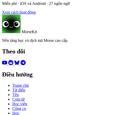
Miễn phí · iOS và Android · 27 ngôn ngữ
Xem cách hoạt động
MorseKit
Nền tảng học và dịch mã Morse cao cấp.
Theo dõi
Điều hướng
Trang chủ
Từ điển
Tên
Cụm từ
Học viện
Công cụ
Học