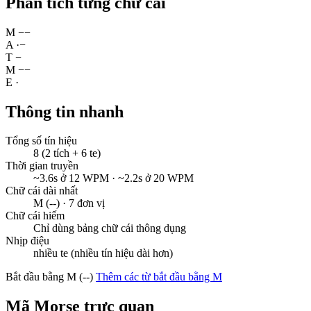
Phân tích từng chữ cái
M
−
−
A
·
−
T
−
M
−
−
E
·
Thông tin nhanh
Tổng số tín hiệu
8 (2 tích + 6 te)
Thời gian truyền
~3.6s ở 12 WPM · ~2.2s ở 20 WPM
Chữ cái dài nhất
M (--) · 7 đơn vị
Chữ cái hiếm
Chỉ dùng bảng chữ cái thông dụng
Nhịp điệu
nhiều te (nhiều tín hiệu dài hơn)
Bắt đầu bằng M (--)
Thêm các từ bắt đầu bằng M
Mã Morse trực quan