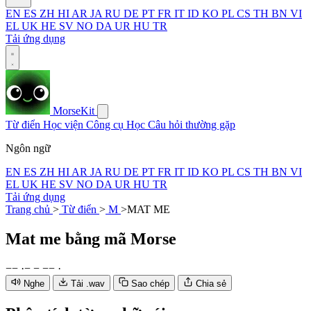
EN
ES
ZH
HI
AR
JA
RU
DE
PT
FR
IT
ID
KO
PL
CS
TH
BN
VI
EL
UK
HE
SV
NO
DA
UR
HU
TR
Tải ứng dụng
MorseKit
Từ điển
Học viện
Công cụ
Học
Câu hỏi thường gặp
Ngôn ngữ
EN
ES
ZH
HI
AR
JA
RU
DE
PT
FR
IT
ID
KO
PL
CS
TH
BN
VI
EL
UK
HE
SV
NO
DA
UR
HU
TR
Tải ứng dụng
Trang chủ
>
Từ điển
>
M
>
MAT ME
Mat me
bằng mã Morse
−
−
·
−
−
−
−
·
Nghe
Tải .wav
Sao chép
Chia sẻ