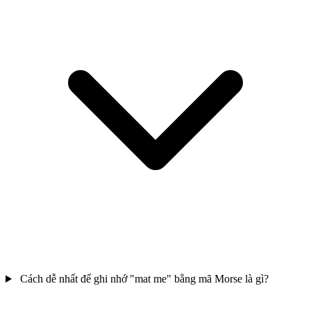
Cách dễ nhất để ghi nhớ "mat me" bằng mã Morse là gì?