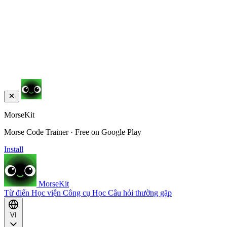
MorseKit
Morse Code Trainer · Free on Google Play
Install
MorseKit
Từ điển
Học viện
Công cụ
Học
Câu hỏi thường gặp
VI