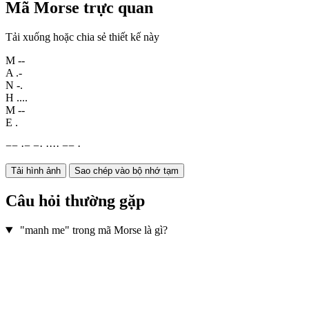
Mã Morse trực quan
Tải xuống hoặc chia sẻ thiết kế này
M
--
A
.-
N
-.
H
....
M
--
E
.
−
−
·
−
−
·
·
·
·
·
−
−
·
Tải hình ảnh
Sao chép vào bộ nhớ tạm
Câu hỏi thường gặp
"manh me" trong mã Morse là gì?