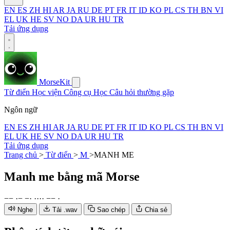
EN
ES
ZH
HI
AR
JA
RU
DE
PT
FR
IT
ID
KO
PL
CS
TH
BN
VI
EL
UK
HE
SV
NO
DA
UR
HU
TR
Tải ứng dụng
MorseKit
Từ điển
Học viện
Công cụ
Học
Câu hỏi thường gặp
Ngôn ngữ
EN
ES
ZH
HI
AR
JA
RU
DE
PT
FR
IT
ID
KO
PL
CS
TH
BN
VI
EL
UK
HE
SV
NO
DA
UR
HU
TR
Tải ứng dụng
Trang chủ
>
Từ điển
>
M
>
MANH ME
Manh me
bằng mã Morse
−
−
·
−
−
·
·
·
·
·
−
−
·
Nghe
Tải .wav
Sao chép
Chia sẻ