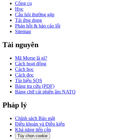
Công cụ
Học
Câu hỏi thường gặp
Tải ứng dụng
Phản hồi & báo cáo lỗi
Sitemap
Tài nguyên
Mã Morse là gì?
Cách hoạt động
Cách học
Cách đọc
Tín hiệu SOS
Bảng tra cứu (PDF)
Bảng chữ cái phiên âm NATO
Pháp lý
Chính sách Bảo mật
Điều khoản và Điều kiện
Khả năng tiếp cận
Tùy chọn cookie