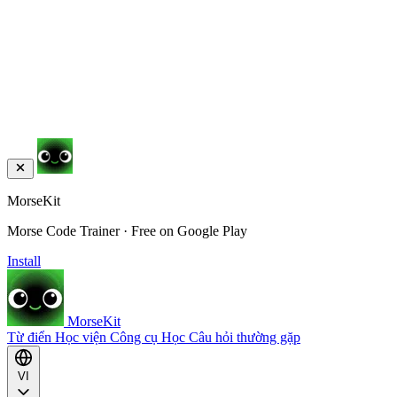
MorseKit
Morse Code Trainer · Free on Google Play
Install
MorseKit
Từ điển
Học viện
Công cụ
Học
Câu hỏi thường gặp
VI