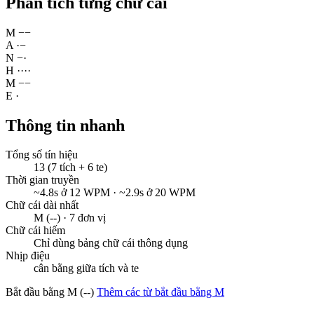
Phân tích từng chữ cái
M
−
−
A
·
−
N
−
·
H
·
·
·
·
M
−
−
E
·
Thông tin nhanh
Tổng số tín hiệu
13 (7 tích + 6 te)
Thời gian truyền
~4.8s ở 12 WPM · ~2.9s ở 20 WPM
Chữ cái dài nhất
M (--) · 7 đơn vị
Chữ cái hiếm
Chỉ dùng bảng chữ cái thông dụng
Nhịp điệu
cân bằng giữa tích và te
Bắt đầu bằng M (--)
Thêm các từ bắt đầu bằng M