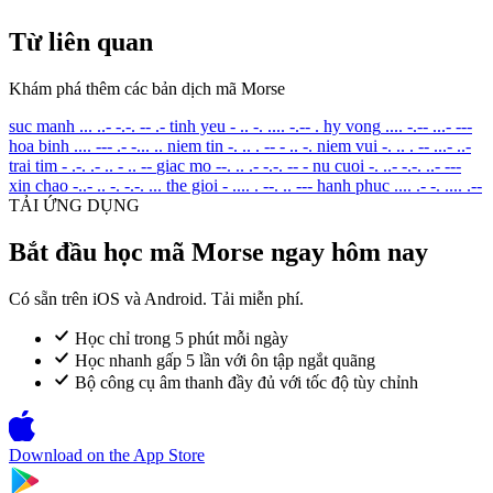
Từ liên quan
Khám phá thêm các bản dịch mã Morse
suc manh
... ..- -.-. -- .-
tinh yeu
- .. -. .... -.-- .
hy vong
.... -.-- ...- ---
hoa binh
.... --- .- -... ..
niem tin
-. .. . -- - .. -.
niem vui
-. .. . -- ...- ..-
trai tim
- .-. .- .. - .. --
giac mo
--. .. .- -.-. -- -
nu cuoi
-. ..- -.-. ..- ---
xin chao
-..- .. -. -.-. ...
the gioi
- .... . --. .. ---
hanh phuc
.... .- -. .... .--
TẢI ỨNG DỤNG
Bắt đầu học mã Morse ngay hôm nay
Có sẵn trên iOS và Android. Tải miễn phí.
Học chỉ trong 5 phút mỗi ngày
Học nhanh gấp 5 lần với ôn tập ngắt quãng
Bộ công cụ âm thanh đầy đủ với tốc độ tùy chỉnh
Download on the
App Store