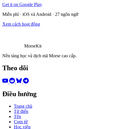
Get it on
Google Play
Miễn phí · iOS và Android · 27 ngôn ngữ
Xem cách hoạt động
MorseKit
Nền tảng học và dịch mã Morse cao cấp.
Theo dõi
Điều hướng
Trang chủ
Từ điển
Tên
Cụm từ
Học viện