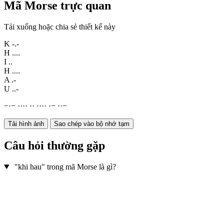
Mã Morse trực quan
Tải xuống hoặc chia sẻ thiết kế này
K
-.-
H
....
I
..
H
....
A
.-
U
..-
−
·
−
·
·
·
·
·
·
·
·
·
·
·
−
·
·
−
Tải hình ảnh
Sao chép vào bộ nhớ tạm
Câu hỏi thường gặp
"khi hau" trong mã Morse là gì?