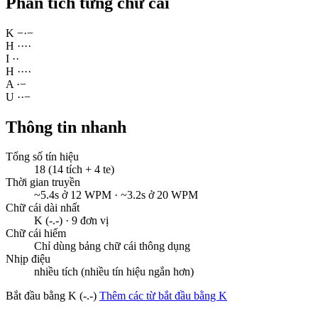
Phân tích từng chữ cái
K
−
·
−
H
·
·
·
·
I
·
·
H
·
·
·
·
A
·
−
U
·
·
−
Thông tin nhanh
Tổng số tín hiệu
18 (14 tích + 4 te)
Thời gian truyền
~5.4s ở 12 WPM · ~3.2s ở 20 WPM
Chữ cái dài nhất
K (-.-) · 9 đơn vị
Chữ cái hiếm
Chỉ dùng bảng chữ cái thông dụng
Nhịp điệu
nhiều tích (nhiều tín hiệu ngắn hơn)
Bắt đầu bằng K (-.-)
Thêm các từ bắt đầu bằng K