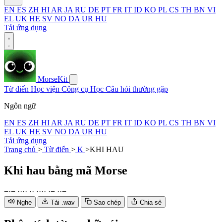
EN
ES
ZH
HI
AR
JA
RU
DE
PT
FR
IT
ID
KO
PL
CS
TH
BN
VI
EL
UK
HE
SV
NO
DA
UR
HU
Tải ứng dụng
MorseKit
Từ điển
Học viện
Công cụ
Học
Câu hỏi thường gặp
Ngôn ngữ
EN
ES
ZH
HI
AR
JA
RU
DE
PT
FR
IT
ID
KO
PL
CS
TH
BN
VI
EL
UK
HE
SV
NO
DA
UR
HU
Tải ứng dụng
Trang chủ
>
Từ điển
>
K
>
KHI HAU
Khi hau
bằng mã Morse
−
·
−
·
·
·
·
·
·
·
·
·
·
·
−
·
·
−
Nghe
Tải .wav
Sao chép
Chia sẻ