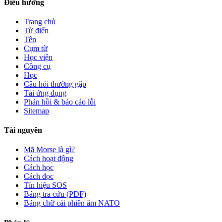
Điều hướng
Trang chủ
Từ điển
Tên
Cụm từ
Học viện
Công cụ
Học
Câu hỏi thường gặp
Tải ứng dụng
Phản hồi & báo cáo lỗi
Sitemap
Tài nguyên
Mã Morse là gì?
Cách hoạt động
Cách học
Cách đọc
Tín hiệu SOS
Bảng tra cứu (PDF)
Bảng chữ cái phiên âm NATO