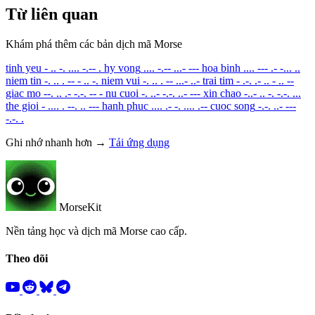
Từ liên quan
Khám phá thêm các bản dịch mã Morse
tinh yeu
- .. -. .... -.-- .
hy vong
.... -.-- ...- ---
hoa binh
.... --- .- -... ..
niem tin
-. .. . -- - .. -.
niem vui
-. .. . -- ...- ..-
trai tim
- .-. .- .. - .. --
giac mo
--. .. .- -.-. -- -
nu cuoi
-. ..- -.-. ..- ---
xin chao
-..- .. -. -.-. ...
the gioi
- .... . --. .. ---
hanh phuc
.... .- -. .... .--
cuoc song
-.-. ..- ---
-.-. .
Ghi nhớ nhanh hơn →
Tải ứng dụng
MorseKit
Nền tảng học và dịch mã Morse cao cấp.
Theo dõi