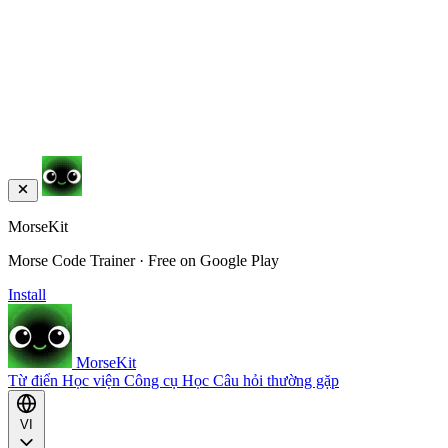
MorseKit
Morse Code Trainer · Free on Google Play
Install
MorseKit
Từ điển
Học viện
Công cụ
Học
Câu hỏi thường gặp
VI