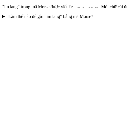
"im lang" trong mã Morse được viết là: .. -- .-.. .- -. --.. Mỗi chữ 
Làm thế nào để gửi "im lang" bằng mã Morse?