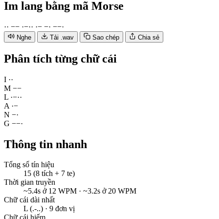
Im lang
bằng mã Morse
·
·
−
−
·
−
·
·
·
−
−
·
−
−
·
Nghe
Tải .wav
Sao chép
Chia sẻ
Phân tích từng chữ cái
I
·
·
M
−
−
L
·
−
·
·
A
·
−
N
−
·
G
−
−
·
Thông tin nhanh
Tổng số tín hiệu
15 (8 tích + 7 te)
Thời gian truyền
~5.4s ở 12 WPM · ~3.2s ở 20 WPM
Chữ cái dài nhất
L (.-..) · 9 đơn vị
Chữ cái hiếm