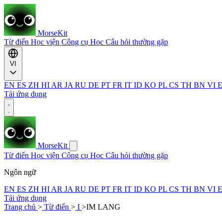
MorseKit
Từ điển
Học viện
Công cụ
Học
Câu hỏi thường gặp
VI
EN
ES
ZH
HI
AR
JA
RU
DE
PT
FR
IT
ID
KO
PL
CS
TH
BN
VI
Tải ứng dụng
MorseKit
Từ điển
Học viện
Công cụ
Học
Câu hỏi thường gặp
Ngôn ngữ
EN
ES
ZH
HI
AR
JA
RU
DE
PT
FR
IT
ID
KO
PL
CS
TH
BN
VI
Tải ứng dụng
Trang chủ
>
Từ điển
>
I
>
IM LANG