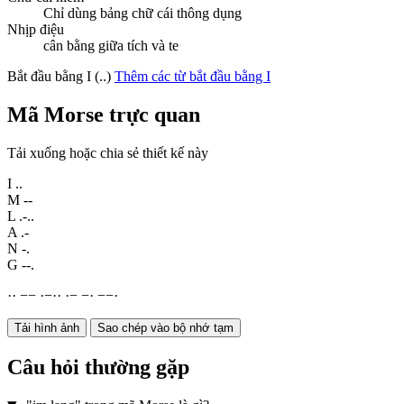
Chỉ dùng bảng chữ cái thông dụng
Nhịp điệu
cân bằng giữa tích và te
Bắt đầu bằng I (..)
Thêm các từ bắt đầu bằng I
Mã Morse trực quan
Tải xuống hoặc chia sẻ thiết kế này
I
..
M
--
L
.-..
A
.-
N
-.
G
--.
·
·
−
−
·
−
·
·
·
−
−
·
−
−
·
Tải hình ảnh
Sao chép vào bộ nhớ tạm
Câu hỏi thường gặp