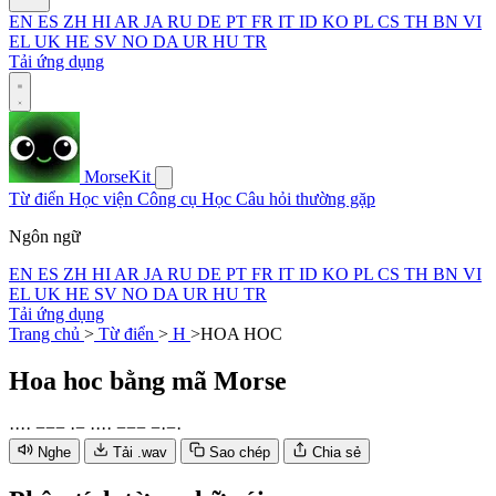
EN
ES
ZH
HI
AR
JA
RU
DE
PT
FR
IT
ID
KO
PL
CS
TH
BN
VI
EL
UK
HE
SV
NO
DA
UR
HU
TR
Tải ứng dụng
MorseKit
Từ điển
Học viện
Công cụ
Học
Câu hỏi thường gặp
Ngôn ngữ
EN
ES
ZH
HI
AR
JA
RU
DE
PT
FR
IT
ID
KO
PL
CS
TH
BN
VI
EL
UK
HE
SV
NO
DA
UR
HU
TR
Tải ứng dụng
Trang chủ
>
Từ điển
>
H
>
HOA HOC
Hoa hoc
bằng mã Morse
·
·
·
·
−
−
−
·
−
·
·
·
·
−
−
−
−
·
−
·
Nghe
Tải .wav
Sao chép
Chia sẻ