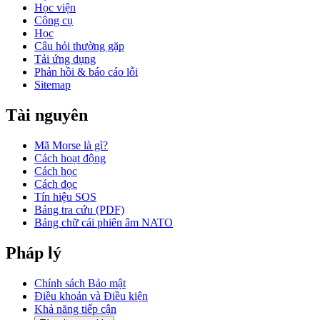
Học viện
Công cụ
Học
Câu hỏi thường gặp
Tải ứng dụng
Phản hồi & báo cáo lỗi
Sitemap
Tài nguyên
Mã Morse là gì?
Cách hoạt động
Cách học
Cách đọc
Tín hiệu SOS
Bảng tra cứu (PDF)
Bảng chữ cái phiên âm NATO
Pháp lý
Chính sách Bảo mật
Điều khoản và Điều kiện
Khả năng tiếp cận