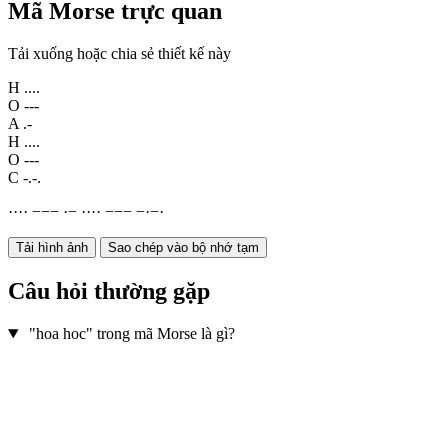
Mã Morse trực quan
Tải xuống hoặc chia sẻ thiết kế này
H
....
O
---
A
.-
H
....
O
---
C
-.-.
·
·
·
·
−
−
−
·
−
·
·
·
·
−
−
−
−
·
−
·
Tải hình ảnh
Sao chép vào bộ nhớ tạm
Câu hỏi thường gặp
"hoa hoc" trong mã Morse là gì?