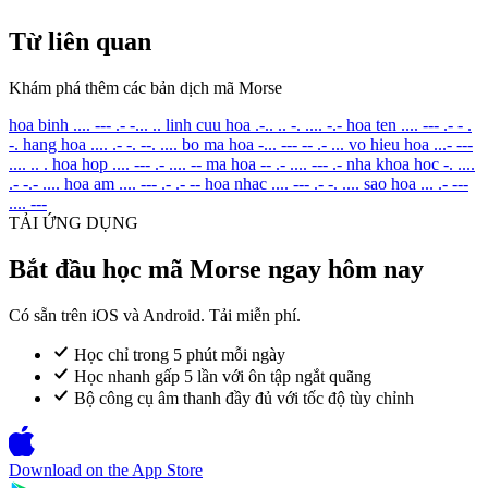
Từ liên quan
Khám phá thêm các bản dịch mã Morse
hoa binh
.... --- .- -... ..
linh cuu hoa
.-.. .. -. .... -.-
hoa ten
.... --- .- - .
-.
hang hoa
.... .- -. --. ....
bo ma hoa
-... --- -- .- ...
vo hieu hoa
...- ---
.... .. .
hoa hop
.... --- .- .... --
ma hoa
-- .- .... --- .-
nha khoa hoc
-. ....
.- -.- ....
hoa am
.... --- .- .- --
hoa nhac
.... --- .- -. ....
sao hoa
... .- ---
.... ---
TẢI ỨNG DỤNG
Bắt đầu học mã Morse ngay hôm nay
Có sẵn trên iOS và Android. Tải miễn phí.
Học chỉ trong 5 phút mỗi ngày
Học nhanh gấp 5 lần với ôn tập ngắt quãng
Bộ công cụ âm thanh đầy đủ với tốc độ tùy chỉnh
Download on the
App Store