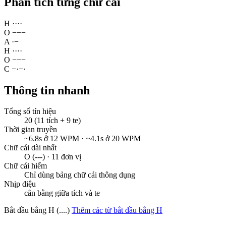
Phân tích từng chữ cái
H
·
·
·
·
O
−
−
−
A
·
−
H
·
·
·
·
O
−
−
−
C
−
·
−
·
Thông tin nhanh
Tổng số tín hiệu
20 (11 tích + 9 te)
Thời gian truyền
~6.8s ở 12 WPM · ~4.1s ở 20 WPM
Chữ cái dài nhất
O (---) · 11 đơn vị
Chữ cái hiếm
Chỉ dùng bảng chữ cái thông dụng
Nhịp điệu
cân bằng giữa tích và te
Bắt đầu bằng H (....)
Thêm các từ bắt đầu bằng H