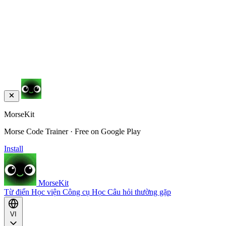
MorseKit
Morse Code Trainer · Free on Google Play
Install
MorseKit
Từ điển
Học viện
Công cụ
Học
Câu hỏi thường gặp
VI