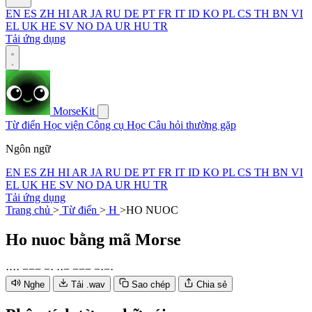
EN
ES
ZH
HI
AR
JA
RU
DE
PT
FR
IT
ID
KO
PL
CS
TH
BN
VI
EL
UK
HE
SV
NO
DA
UR
HU
TR
Tải ứng dụng
MorseKit
Từ điển
Học viện
Công cụ
Học
Câu hỏi thường gặp
Ngôn ngữ
EN
ES
ZH
HI
AR
JA
RU
DE
PT
FR
IT
ID
KO
PL
CS
TH
BN
VI
EL
UK
HE
SV
NO
DA
UR
HU
TR
Tải ứng dụng
Trang chủ
>
Từ điển
>
H
>
HO NUOC
Ho nuoc
bằng mã Morse
·
·
·
·
−
−
−
−
·
·
·
−
−
−
−
−
·
−
·
Nghe
Tải .wav
Sao chép
Chia sẻ