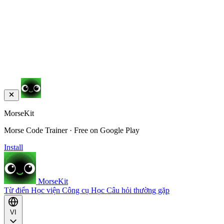
MorseKit
Morse Code Trainer · Free on Google Play
Install
MorseKit
Từ điển
Học viện
Công cụ
Học
Câu hỏi thường gặp
VI