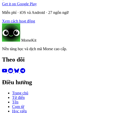
Get it on
Google Play
Miễn phí · iOS và Android · 27 ngôn ngữ
Xem cách hoạt động
MorseKit
Nền tảng học và dịch mã Morse cao cấp.
Theo dõi
Điều hướng
Trang chủ
Từ điển
Tên
Cụm từ
Học viện