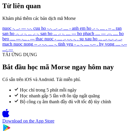
Từ liên quan
Khám phá thêm các bản dịch mã Morse
nuoc
-. ..- --- -.-.
cuu ho
-.-. ..- ..- .... -
anh em ho
.- -. .... . -- ..
ran
san ho
.-. .- -. ... .- -.
san ho
... .- -. .... ---
ho phach
.... --- .--. ....
ho
beo
.... --- -... . ---
thac nuoc
- .... .- -.-. -. .
su xau ho
... ..- -..- .- ..-
mach nuoc nong
-- .- -.-. .... -.
tinh yeu
- .. -. .... -.-- .
hy vong
.... -.--
...- ---
TẢI ỨNG DỤNG
Bắt đầu học mã Morse ngay hôm nay
Có sẵn trên iOS và Android. Tải miễn phí.
Học chỉ trong 5 phút mỗi ngày
Học nhanh gấp 5 lần với ôn tập ngắt quãng
Bộ công cụ âm thanh đầy đủ với tốc độ tùy chỉnh
Download on the
App Store