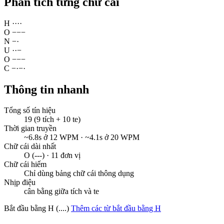
Phân tích từng chữ cái
H
·
·
·
·
O
−
−
−
N
−
·
U
·
·
−
O
−
−
−
C
−
·
−
·
Thông tin nhanh
Tổng số tín hiệu
19 (9 tích + 10 te)
Thời gian truyền
~6.8s ở 12 WPM · ~4.1s ở 20 WPM
Chữ cái dài nhất
O (---) · 11 đơn vị
Chữ cái hiếm
Chỉ dùng bảng chữ cái thông dụng
Nhịp điệu
cân bằng giữa tích và te
Bắt đầu bằng H (....)
Thêm các từ bắt đầu bằng H