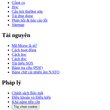
Công cụ
Học
Câu hỏi thường gặp
Tải ứng dụng
Phản hồi & báo cáo lỗi
Sitemap
Tài nguyên
Mã Morse là gì?
Cách hoạt động
Cách học
Cách đọc
Tín hiệu SOS
Bảng tra cứu (PDF)
Bảng chữ cái phiên âm NATO
Pháp lý
Chính sách Bảo mật
Điều khoản và Điều kiện
Khả năng tiếp cận
Tùy chọn cookie