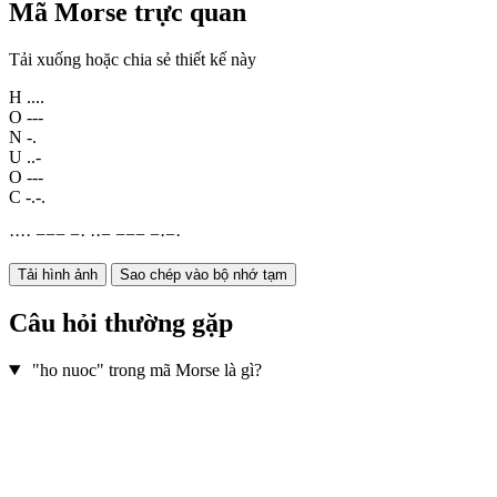
Mã Morse trực quan
Tải xuống hoặc chia sẻ thiết kế này
H
....
O
---
N
-.
U
..-
O
---
C
-.-.
·
·
·
·
−
−
−
−
·
·
·
−
−
−
−
−
·
−
·
Tải hình ảnh
Sao chép vào bộ nhớ tạm
Câu hỏi thường gặp
"ho nuoc" trong mã Morse là gì?