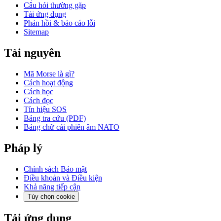
Câu hỏi thường gặp
Tải ứng dụng
Phản hồi & báo cáo lỗi
Sitemap
Tài nguyên
Mã Morse là gì?
Cách hoạt động
Cách học
Cách đọc
Tín hiệu SOS
Bảng tra cứu (PDF)
Bảng chữ cái phiên âm NATO
Pháp lý
Chính sách Bảo mật
Điều khoản và Điều kiện
Khả năng tiếp cận
Tùy chọn cookie
Tải ứng dụng