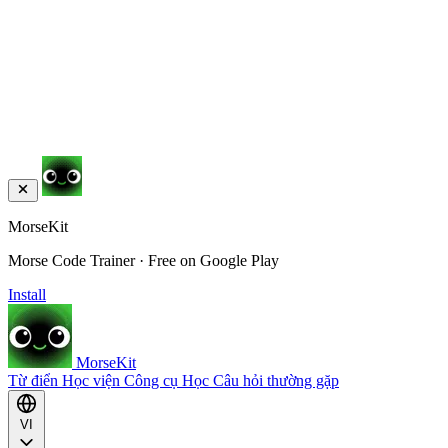
MorseKit
Morse Code Trainer · Free on Google Play
Install
MorseKit
Từ điển
Học viện
Công cụ
Học
Câu hỏi thường gặp
VI