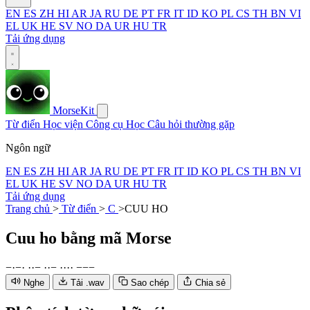
EN
ES
ZH
HI
AR
JA
RU
DE
PT
FR
IT
ID
KO
PL
CS
TH
BN
VI
EL
UK
HE
SV
NO
DA
UR
HU
TR
Tải ứng dụng
MorseKit
Từ điển
Học viện
Công cụ
Học
Câu hỏi thường gặp
Ngôn ngữ
EN
ES
ZH
HI
AR
JA
RU
DE
PT
FR
IT
ID
KO
PL
CS
TH
BN
VI
EL
UK
HE
SV
NO
DA
UR
HU
TR
Tải ứng dụng
Trang chủ
>
Từ điển
>
C
>
CUU HO
Cuu ho
bằng mã Morse
−
·
−
·
·
·
−
·
·
−
·
·
·
·
−
−
−
Nghe
Tải .wav
Sao chép
Chia sẻ