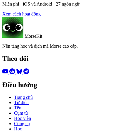
Miễn phí · iOS và Android · 27 ngôn ngữ
Xem cách hoạt động
MorseKit
Nền tảng học và dịch mã Morse cao cấp.
Theo dõi
Điều hướng
Trang chủ
Từ điển
Tên
Cụm từ
Học viện
Công cụ
Học