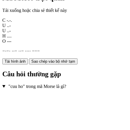
Tải xuống hoặc chia sẻ thiết kế này
C
-.-.
U
..-
U
..-
H
....
O
---
−
·
−
·
·
·
−
·
·
−
·
·
·
·
−
−
−
Tải hình ảnh
Sao chép vào bộ nhớ tạm
Câu hỏi thường gặp
"cuu ho" trong mã Morse là gì?