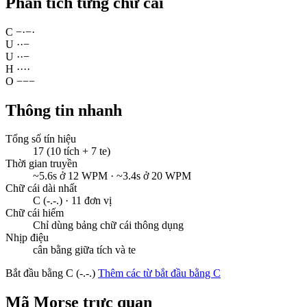
Phân tích từng chữ cái
C
−
·
−
·
U
·
·
−
U
·
·
−
H
·
·
·
·
O
−
−
−
Thông tin nhanh
Tổng số tín hiệu
17 (10 tích + 7 te)
Thời gian truyền
~5.6s ở 12 WPM · ~3.4s ở 20 WPM
Chữ cái dài nhất
C (-.-.) · 11 đơn vị
Chữ cái hiếm
Chỉ dùng bảng chữ cái thông dụng
Nhịp điệu
cân bằng giữa tích và te
Bắt đầu bằng C (-.-.)
Thêm các từ bắt đầu bằng C
Mã Morse trực quan