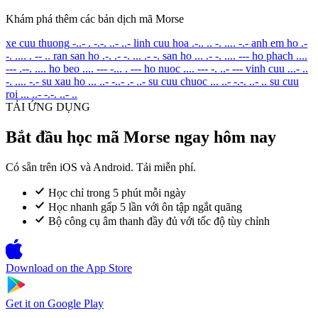
Khám phá thêm các bản dịch mã Morse
xe cuu thuong
-..- . -.-. ..- ..-
linh cuu hoa
.-.. .. -. .... -.-
anh em ho
.-
-. .... . -- ..
ran san ho
.-. .- -. ... .- -.
san ho
... .- -. .... ---
ho phach
....
--- .--. ....
ho beo
.... --- -... . ---
ho nuoc
.... --- -. ..- ---
vinh cuu
...- ..
-. .... -.-
su xau ho
... ..- -..- .- ..-
su cuu chuoc
... ..- -.-. ..- ..
su cuu
roi
... ..- -.-. ..- ..
TẢI ỨNG DỤNG
Bắt đầu học mã Morse ngay hôm nay
Có sẵn trên iOS và Android. Tải miễn phí.
Học chỉ trong 5 phút mỗi ngày
Học nhanh gấp 5 lần với ôn tập ngắt quãng
Bộ công cụ âm thanh đầy đủ với tốc độ tùy chỉnh
Download on the
App Store
Get it on
Google Play