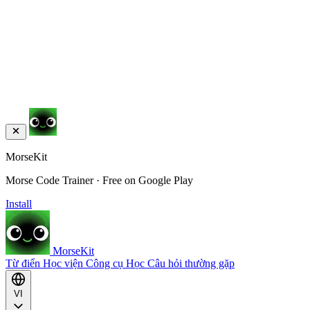
MorseKit
Morse Code Trainer · Free on Google Play
Install
MorseKit
Từ điển
Học viện
Công cụ
Học
Câu hỏi thường gặp
VI