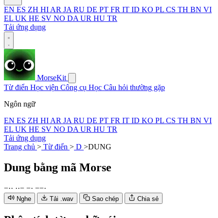
EN
ES
ZH
HI
AR
JA
RU
DE
PT
FR
IT
ID
KO
PL
CS
TH
BN
VI
EL
UK
HE
SV
NO
DA
UR
HU
TR
Tải ứng dụng
MorseKit
Từ điển
Học viện
Công cụ
Học
Câu hỏi thường gặp
Ngôn ngữ
EN
ES
ZH
HI
AR
JA
RU
DE
PT
FR
IT
ID
KO
PL
CS
TH
BN
VI
EL
UK
HE
SV
NO
DA
UR
HU
TR
Tải ứng dụng
Trang chủ
>
Từ điển
>
D
>
DUNG
Dung
bằng mã Morse
−
·
·
·
·
−
−
·
−
−
·
Nghe
Tải .wav
Sao chép
Chia sẻ