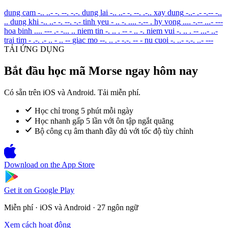
dung cam
-.. ..- -. --. -.-.
dung lai
-.. ..- -. --. .-..
xay dung
-..- .- -.-- -..
..
dung khi
-.. ..- -. --. -.-
tinh yeu
- .. -. .... -.-- .
hy vong
.... -.-- ...- ---
hoa binh
.... --- .- -... ..
niem tin
-. .. . -- - .. -.
niem vui
-. .. . -- ...- ..-
trai tim
- .-. .- .. - .. --
giac mo
--. .. .- -.-. -- -
nu cuoi
-. ..- -.-. ..- ---
TẢI ỨNG DỤNG
Bắt đầu học mã Morse ngay hôm nay
Có sẵn trên iOS và Android. Tải miễn phí.
Học chỉ trong 5 phút mỗi ngày
Học nhanh gấp 5 lần với ôn tập ngắt quãng
Bộ công cụ âm thanh đầy đủ với tốc độ tùy chỉnh
Download on the
App Store
Get it on
Google Play
Miễn phí · iOS và Android · 27 ngôn ngữ
Xem cách hoạt động