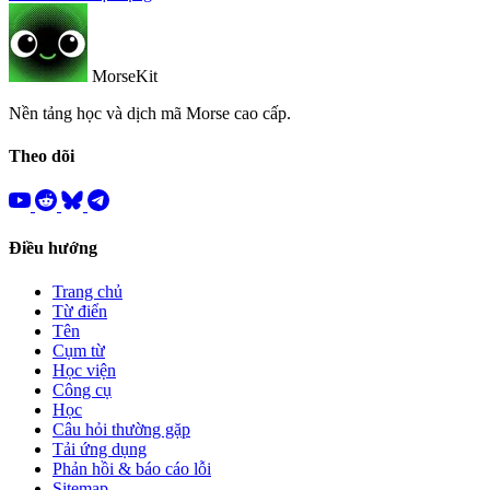
MorseKit
Nền tảng học và dịch mã Morse cao cấp.
Theo dõi
Điều hướng
Trang chủ
Từ điển
Tên
Cụm từ
Học viện
Công cụ
Học
Câu hỏi thường gặp
Tải ứng dụng
Phản hồi & báo cáo lỗi
Sitemap