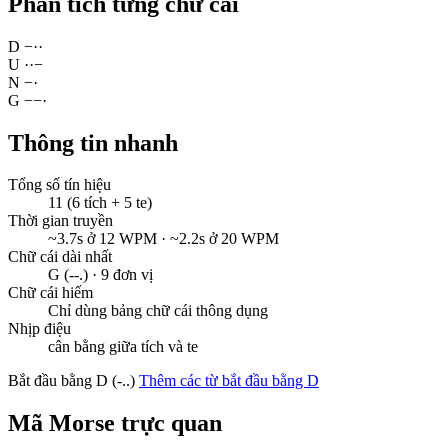
Phân tích từng chữ cái
D
−
·
·
U
·
·
−
N
−
·
G
−
−
·
Thông tin nhanh
Tổng số tín hiệu
11 (6 tích + 5 te)
Thời gian truyền
~3.7s ở 12 WPM · ~2.2s ở 20 WPM
Chữ cái dài nhất
G (--.) · 9 đơn vị
Chữ cái hiếm
Chỉ dùng bảng chữ cái thông dụng
Nhịp điệu
cân bằng giữa tích và te
Bắt đầu bằng D (-..)
Thêm các từ bắt đầu bằng D
Mã Morse trực quan