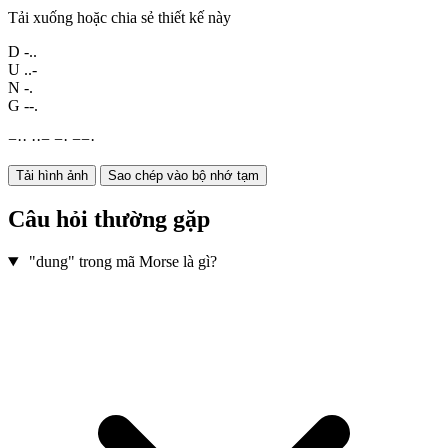
Tải xuống hoặc chia sẻ thiết kế này
D
-..
U
..-
N
-.
G
--.
−
·
·
·
·
−
−
·
−
−
·
Tải hình ảnh
Sao chép vào bộ nhớ tạm
Câu hỏi thường gặp
"dung" trong mã Morse là gì?