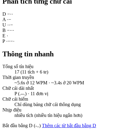
Phân tích từng chữ cái
D
−
·
·
A
·
−
U
·
·
−
B
−
·
·
·
E
·
P
·
−
−
·
Thông tin nhanh
Tổng số tín hiệu
17 (11 tích + 6 te)
Thời gian truyền
~5.6s ở 12 WPM · ~3.4s ở 20 WPM
Chữ cái dài nhất
P (.--.) · 11 đơn vị
Chữ cái hiếm
Chỉ dùng bảng chữ cái thông dụng
Nhịp điệu
nhiều tích (nhiều tín hiệu ngắn hơn)
Bắt đầu bằng D (-..)
Thêm các từ bắt đầu bằng D