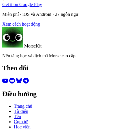
Get it on
Google Play
Miễn phí · iOS và Android · 27 ngôn ngữ
Xem cách hoạt động
MorseKit
Nền tảng học và dịch mã Morse cao cấp.
Theo dõi
Điều hướng
Trang chủ
Từ điển
Tên
Cụm từ
Học viện