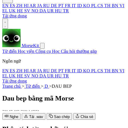
EN
ES
ZH
HI
AR
JA
RU
DE
PT
FR
IT
ID
KO
PL
CS
TH
BN
VI
EL
UK
HE
SV
NO
DA
UR
HU
TR
Tải ứng dụng
MorseKit
Từ điển
Học viện
Công cụ
Học
Câu hỏi thường gặp
Ngôn ngữ
EN
ES
ZH
HI
AR
JA
RU
DE
PT
FR
IT
ID
KO
PL
CS
TH
BN
VI
EL
UK
HE
SV
NO
DA
UR
HU
TR
Tải ứng dụng
Trang chủ
>
Từ điển
>
D
>
DAU BEP
Dau bep
bằng mã Morse
−
·
·
·
−
·
·
−
−
·
·
·
·
·
−
−
·
Nghe
Tải .wav
Sao chép
Chia sẻ