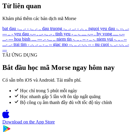
Từ liên quan
Khám phá thêm các bản dịch mã Morse
bat dau
-... .- - -.. .- ..
dau truong
-.. .- ..- - .-. ..
nguoi yeu dau
-. --. ..-
--- .. -
yeu dau
-.-- . ..- -.. .- .
tinh yeu
- .. -. .... -.-- .
hy vong
.... -.--
...- ---
hoa binh
.... --- .- -... ..
niem tin
-. .. . -- - .. -.
niem vui
-. .. . --
...- ..-
trai tim
- .-. .- .. - .. --
giac mo
--. .. .- -.-. -- -
nu cuoi
-. ..- -.-. ..-
---
TẢI ỨNG DỤNG
Bắt đầu học mã Morse ngay hôm nay
Có sẵn trên iOS và Android. Tải miễn phí.
Học chỉ trong 5 phút mỗi ngày
Học nhanh gấp 5 lần với ôn tập ngắt quãng
Bộ công cụ âm thanh đầy đủ với tốc độ tùy chỉnh
Download on the
App Store