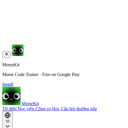
MorseKit
Morse Code Trainer · Free on Google Play
Install
MorseKit
Từ điển
Học viện
Công cụ
Học
Câu hỏi thường gặp
VI