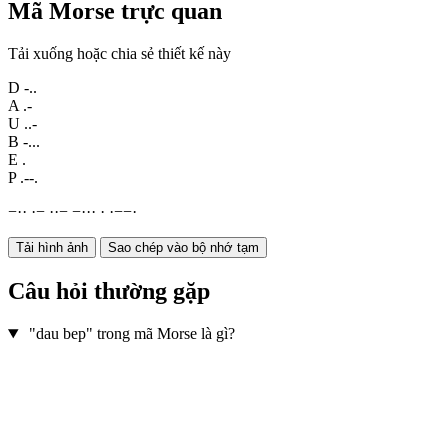
Mã Morse trực quan
Tải xuống hoặc chia sẻ thiết kế này
D
-..
A
.-
U
..-
B
-...
E
.
P
.--.
−
·
·
·
−
·
·
−
−
·
·
·
·
·
−
−
·
Tải hình ảnh
Sao chép vào bộ nhớ tạm
Câu hỏi thường gặp
"dau bep" trong mã Morse là gì?