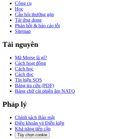
Công cụ
Học
Câu hỏi thường gặp
Tải ứng dụng
Phản hồi & báo cáo lỗi
Sitemap
Tài nguyên
Mã Morse là gì?
Cách hoạt động
Cách học
Cách đọc
Tín hiệu SOS
Bảng tra cứu (PDF)
Bảng chữ cái phiên âm NATO
Pháp lý
Chính sách Bảo mật
Điều khoản và Điều kiện
Khả năng tiếp cận
Tùy chọn cookie