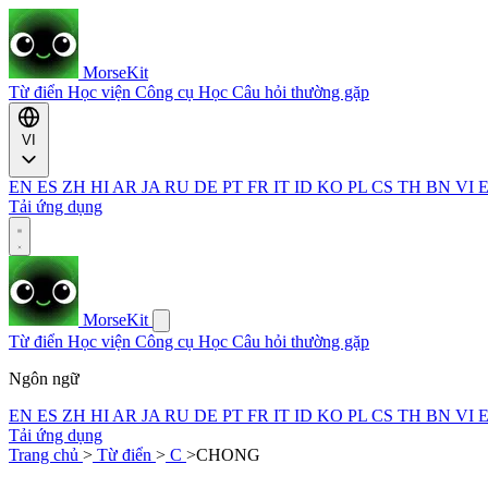
MorseKit
Từ điển
Học viện
Công cụ
Học
Câu hỏi thường gặp
VI
EN
ES
ZH
HI
AR
JA
RU
DE
PT
FR
IT
ID
KO
PL
CS
TH
BN
VI
Tải ứng dụng
MorseKit
Từ điển
Học viện
Công cụ
Học
Câu hỏi thường gặp
Ngôn ngữ
EN
ES
ZH
HI
AR
JA
RU
DE
PT
FR
IT
ID
KO
PL
CS
TH
BN
VI
Tải ứng dụng
Trang chủ
>
Từ điển
>
C
>
CHONG