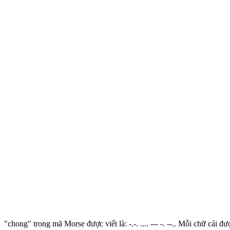
"chong" trong mã Morse được viết là: -.-. .... --- -. --.. Mỗi chữ cá