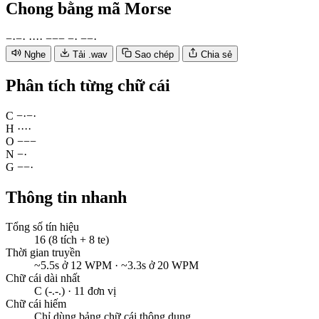
Chong
bằng mã Morse
−
·
−
·
·
·
·
·
−
−
−
−
·
−
−
·
Nghe
Tải .wav
Sao chép
Chia sẻ
Phân tích từng chữ cái
C
−
·
−
·
H
·
·
·
·
O
−
−
−
N
−
·
G
−
−
·
Thông tin nhanh
Tổng số tín hiệu
16 (8 tích + 8 te)
Thời gian truyền
~5.5s ở 12 WPM · ~3.3s ở 20 WPM
Chữ cái dài nhất
C (-.-.) · 11 đơn vị
Chữ cái hiếm
Chỉ dùng bảng chữ cái thông dụng