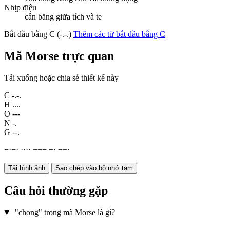
Nhịp điệu
cân bằng giữa tích và te
Bắt đầu bằng C (-.-.)
Thêm các từ bắt đầu bằng C
Mã Morse trực quan
Tải xuống hoặc chia sẻ thiết kế này
C
-.-.
H
....
O
---
N
-.
G
--.
−
·
−
·
·
·
·
·
−
−
−
−
·
−
−
·
Tải hình ảnh
Sao chép vào bộ nhớ tạm
Câu hỏi thường gặp
"chong" trong mã Morse là gì?